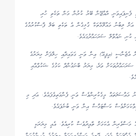
 ފެނިފައިވަނީ ރާއްޖޭން ބޭރު ކުރުން މަނާ ތަކެތި ހުރި
އަށް ލިބުނު މައުލޫމާތަކާ ގުޅިގެން އެ ތަކެތި ބަލާ ފާސްކުރުމުގެ
 ކުނި ނައްތާލާ ސަރަހައްދުގައެވެ.
ަން އެޖެންސީ (އީޕީއޭ) އިން ވަނީ ގަވައިދާއި ހިލާފަށް މިޔަރުގެ
 ސަރަހައްދުތަކަށް ވަދެ، މިޔަރު ބާނަމުންދާ ކަމުގެ ޝަކުވާއާއި
ވެ.
ނު މައްސަލަތައް މީގެކުރިންވެސް ވަނީ ފެންމަތިވެފައެވެ. އަދި މި
އިވާކަމަށްވެސް ކަސްޓަމްސް އިން ވަނީ ބުނެފައެވެ.
އް މަސްވެރިން އެކަމަށް ތާއީދުވެސް ކުރިއެވެ. އެއީ މިޔަރަކީ
ެއްޗަކަށް ވެފައި ދޮށީގެ މަސްވެރިކަމަށް މިޔަރުގެ މުހިންމުކަން