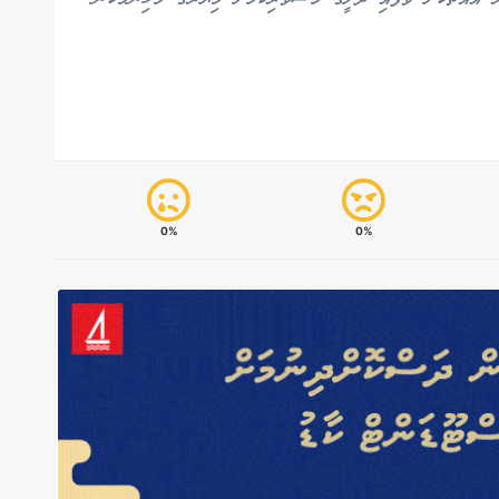
0%
0%