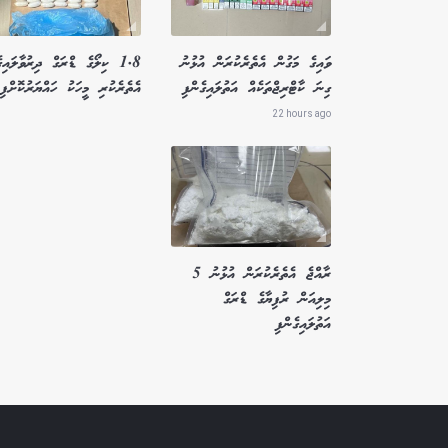
ވައިގެ މަގުން އެތެރެކުރަން އުޅުނު
1.8 ކިލޯގެ ޑްރަގް ދިރުވާލައިގ
ގިނަ ކާޓްރިޖްތަކެއް އަތުލައިގެންފި
އެތެރެކުރި މީހަކު ހައްޔަރުކޮށްފި
22 hours ago
ރާއްޖެ އެތެރެކުރަން އުޅުނު 5
މިލިއަން ރުފިޔާގެ ޑްރަގް
އަތުލައިގެންފި