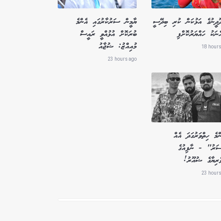
ދޫދީނުގެ އަޅުކަން ކުރި ބިދޭސީ
ޔާމީން ސަރުކާރުގައި އެންމެ
ެނަކު ހައްޔަރުކޮށްފި
ބުރަކޮށް އުޅުއްވީ ރައީސް
މުއިއްޒު: ޝުޖާއު
18 hours
23 hours ago
މެ ހިތްވަރުގަދަ އެއް
ސަރު" - ނާފިއުގެ
ވެރިޔާގެ ޝުއޫރު!
23 hours