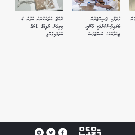
ެން
މުދަލާއި ފަސިންޖަރުން
ރާއްޖެ އެތެރެކުރަން އުޅުނު 4
ބަލައިފާސްކުރުމަކީ ގާނޫނީ
މިލިއަން ރުފިޔާގެ ޑްރަގް
ޒިންމާއެއް: ކަސްޓަމްސް
އަތުލައިގެންފި