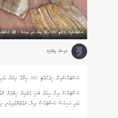
ކަސްޓަމްސްއިން ހިފެހެއްޓި 582 ކިލޯގެ މިޔަރު އަދި މަޑިމަސް / ފޮޓޯ: ކަސްޓަމްސް
އައިޝަތު އިބްރާހިމް
ކަސްޓަމްސްއިން ހިފެހެއްޓި 582 ކިލޯގެ މިޔަރު އަދި މަޑިމަސް ނައްތާލައިފިއެވެ.
ކަސްޓަމްސް އިން މިއަދު ބުނީ ގަވާއިދާ ހިލާފަށް ރާއްޖ
އަދި މަޑިމަސް ކަސްޓަމްސް އިން ނައްތާލާފައިވަނީ މި މަހުގެ 22 ވަނަ ދުވަ