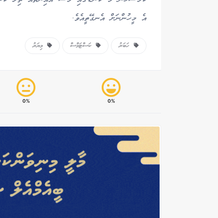
އެ މީހުންނަށް އެނގޭތީއެވެ.
ހަބަރު
ކަސްޓަމްސް
މިޔަރު
0%
0%