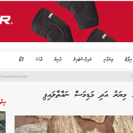
ރިޕޯޓް
ވިޔަފާރި
ލައިފްސްޓައިލް
ދުނިޔެ
ވާހަކަ
ފޮޓޯ
C scattered clouds
L
އިތު