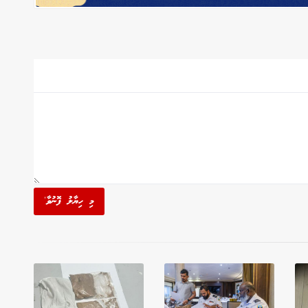
މި ހިޔާލު ފޮނުވާ'