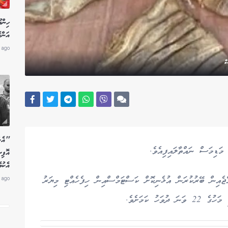
ހިން
އަންހ
 ago
"އެން
އޮފި
އެކު
ެއިން ބޭރުކުރަން އުޅެނިކޮށް ކަސްޓަމްސްއިން ހިފެހެއްޓި މިޔަރު
 ago
ހު ކަމަށެވެ.