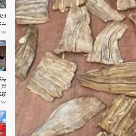
ގެއްލ
ސަރަހ
 ago
ވިޔަފ
ގުޅޭ 
ފޯވާޑ
 ago