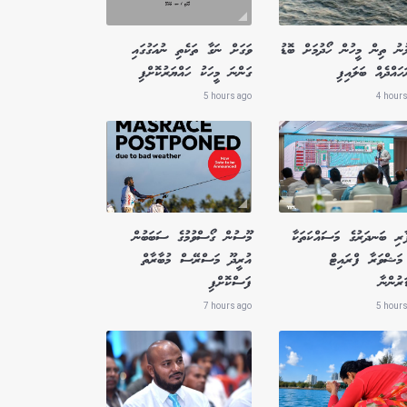
ުނު ތިން މީހުން ހޯދުމަށް ބޮޑު
ވަގަށް ނަގާ ތަކެތި ނުއަގުގައި
ައްދެއް ބަލައިފި
ގަންނަ މީހަކު ހައްޔަރުކޮށްފި
5 hours ago
4 hours
ާރި ބަނދަރުގެ މަސައްކަތަކާ
މޫސުން ގޯސްވުމުގެ ސަބަބުން
މަޝްވަރާ ފްރައިޓް
އުރީދޫ މަސްރޭސް މުބާރާތް
ަރުންނާ
ފަސްކޮށްފި
7 hours ago
5 hours