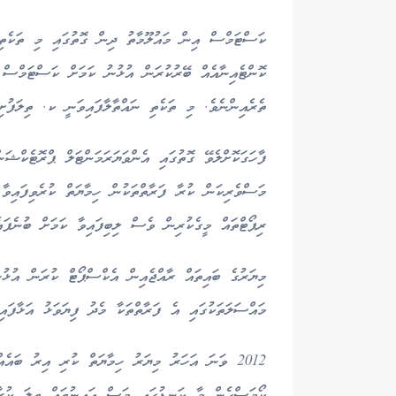
ކަސްޓަމްސް އިން މައުލޫމާތު ދިން ގޮތުގައި މި ތަކެތި
ކޮންޓެއިނާއެއް ބޭރުކުރަން އުޅުނު ކަމަށް ކަސްޓަމްސް 
ތެރެއިންނެވެ. މި ތަކެތި ނައްތާލާފައިވަނީ ކ. ތިލަފުށި
ފާހަގަކޮށްލެވޭ ގޮތުގައި އެންވަޔަރަމަންޓަލް ޕްރޮޓެކްޝ
މަސްވެރިކަން ކުރާ ފަރާތްތަކުން ހިމާޔަތް ކުރެވިފައިވާ
ރިޕޯޓްތައް މީގެކުރިން ވެސް ލިބިފައިވާ ކަމަށް ބުނެފައެ
މިޔަރުގެ ބައިތައް ރާއްޖެއިން އެކްސްޕޯޓް ކުރަން އުޅު
މައްސަލަތަކުގައި އެ ފަރާތްތަކާ މެދު ފިޔަވަޅު އަޅާފަ
2012 ވަނަ އަހަރު މިޔަރު ހިމާޔަތް ކުރި އިރު ބައެ
ކޯމަސްހެން މާ ކަނޑުގައި މަސް އައިނުތައް ތިލަ ކުރާ އ