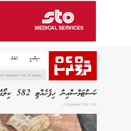
ސިޔާސީ
ހަބަރު
ast Updated 11:44, 07 August
ކަސްޓަމްސްއިން ހިފެހެއްޓި 582 ކިލޯގެ މިޔަރު އަދި މަޑިމަސް ނައްތާލައިފި
25 December 2024, 13:59