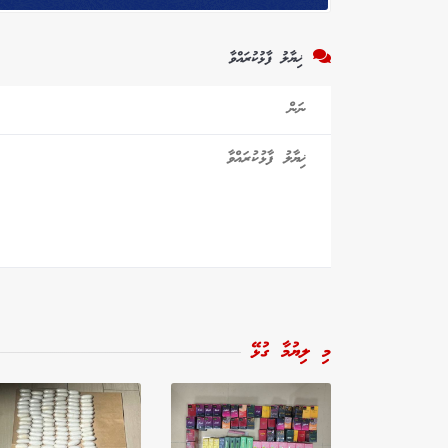
ޚިޔާލު ފާޅުކުރައްވާ
މި ލިޔުމާ ގުޅޭ