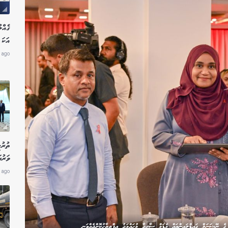
އަކަ 
 ago
ތުރު
ވަރުގ
 ago
 ނޭޝަނަލް ގައިޑްލައިންތައް މެޑަމް ސާޖިދާ މުހައްމަދު އިފްތިތާހުކޮށްދެއްވަނީ