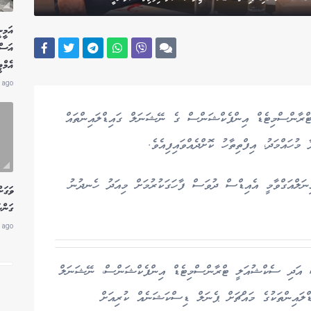
އަމީނ
އަސް
އެމް
 ago
ޓްރާންސްމިޓެޑް އިންފެކްޝަންސް ގެ ނޭޝަނަލް ގައިޑްލައިންތައް
ުހައްމަދު، އިފްތިތާހު ކޮށްދެއްވައިފިއެވެ.
ިނަލްއަގްވާމީ އެއިޑްސް ދުވަސް ފާހަގަކުރުމަށް މިއަދު ހެނދުނު
ވަގަށ
ގަންނ
 ago
ިސް އަދި ސެކްޝުއަލީ ޓްރާންސްމިޓެޑް އިންފެކްޝަންސް، ނޭޝަނަލް
ިޑްލައިންތަކުގެ މައްޗަށް ޕެނަލް ޑިސްކަޝަނެއް ކުރިއަށް