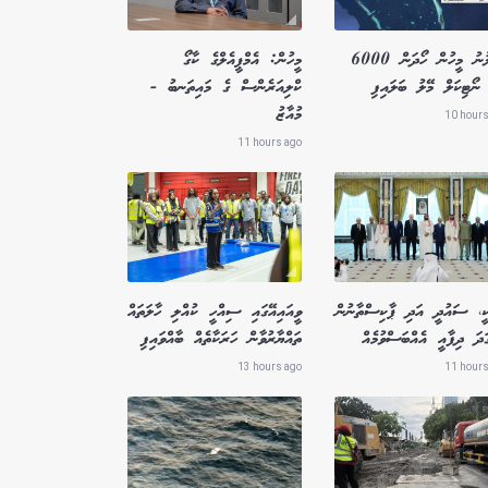
ގެއްލުނު މީހުން ހޯދަން 6000
މީހުން: އެމްޕީއެލްގެ ކާގޯ
ނޯޓިކަލް މޭލު ބަލައިފި
ކްލިއަރެންސް ގެ މައިތަނބު -
މުއާޒު
10 hours
11 hours ago
ކީ، ސައުދީ އަދި ޕާކިސްތާނުން
ވީއައިއޭގައި ސިއްހީ ކުއްލި ހާލަތައް
ަދަ ދިފާއީ އެއްބަސްވުމެއް
ތައްޔާރުވާން ހަރަކާތެއް ބާއްވައިފި
13 hours ago
11 hours