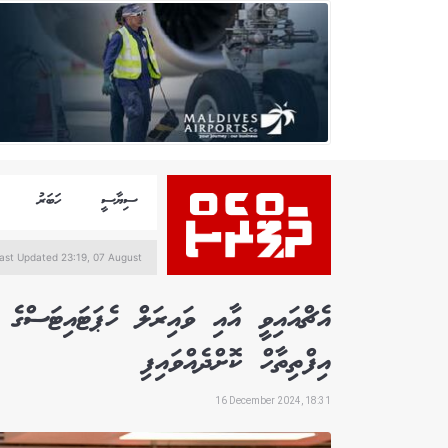
ސިޔާސީ
ހަބަރު
ast Updated 23:19, 07 August
އެޗްއައިވީ އާއި ވައިރަލް ހެޕަޓައިޓަސްގެ 
އިފްތިތާހް ކޮށްދެއްވައިފި
16 December 2024, 18:31