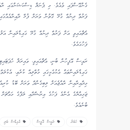
ގެންގޮސްފައި ވެއެވެ. މި ޕެނަލް ޑިސްކަޝަންގައި ރާއްޖ
ފަރުވާ ދިނުމާ ގުޅޭ ގޮތުން ވަރަށް ފުޅާ ދާއިރާއެއްގައި
އެޗްއައިވީ އަށް ފަރުވާ ދިނުމާ ގުޅޭ ގައިޑްލައިން އަލު
ފަހުގައެވެ.
ރައީސް އޮފީހުން ބުނީ، އެޗްއައިވީ، ވައިރަލް ހެޕަޓައ
ގައިޑްލައިންތައް އެކުއެކީގައި މުތާލިއާ ކުރެވި، އެކުލަވާ
މިދާއިރާއިން ރާއްޖެއަށް ލިބިގެންދާ ވަރަށް ބޮޑު ކުރިއެ
ޖަމިއްޔާގެ އެންމެ ފަހުގެ އިރުޝާދާއި ލަފާގެ މައްޗަށް އ
ބުނެއެވެ.
ހަބަރު
ރައީސް އޮފީސް
އެއިޑްސް ބަލި