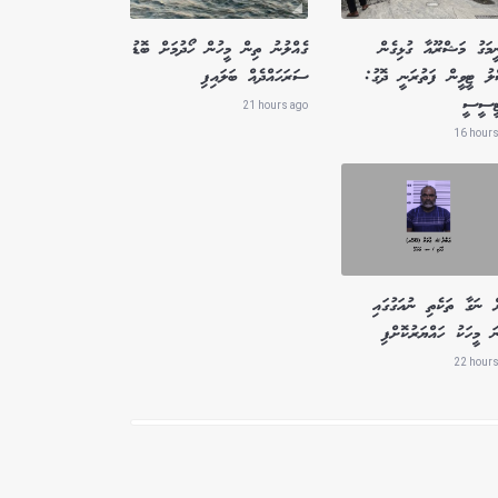
ީމަގު މަޝްރޫއާ ގުޅިގެން
ގެއްލުނު ތިން މީހުން ހޯދުމަށް ބޮޑު
ލު ޓީވީން ފަތުރަނީ ދޮގު:
ސަރަހައްދެއް ބަލައިފި
ޓީސީސީ
21 hours ago
16 hours
ް ނަގާ ތަކެތި ނުއަގުގައި
ަ މީހަކު ހައްޔަރުކޮށްފި
22 hours