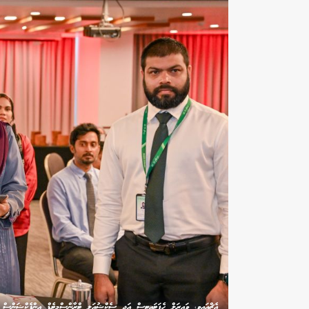
އެޗްއައިވީ، ވައިރަލް ހެޕަޓައިޓިސް އަދި ސެކްޝުއަލީ ޓްރާންސްމިޓެޑް އިންފެކްޝަންސް ގެ