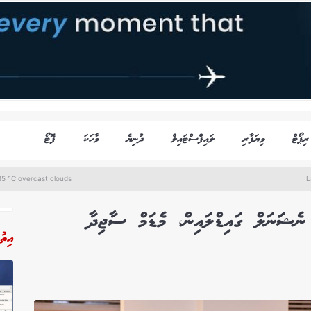
ރިޕޯޓް
ވިޔަފާރި
ލައިފްސްޓައިލް
ދުނިޔެ
ވާހަކަ
ފޮޓޯ
5 °C overcast clouds
L
ނެޝަަނަލް ގައިޑްލައިން، މެޑަމް ސާޖިދާ
އިތު