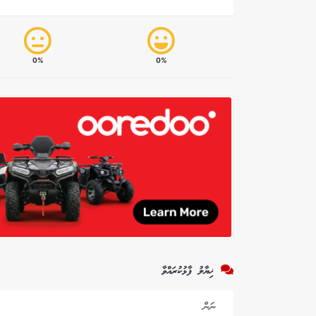
0%
0%
ޚިޔާލު ފާޅުކުރައްވާ