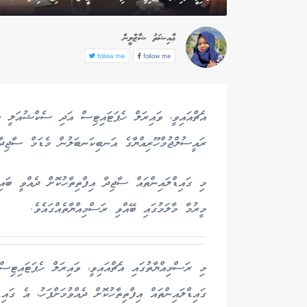
ޢާއިޝަތު ޝާޒްލީން
follow me
follow me
އެޗްއައިވީ، ވައިރަލް ހެޕަޓައިޓިސް އަދި ސެކްޝުއަލީ 
ރައީސުލްޖުމްހޫރިއްޔާގެ އަނބިކަނބަލުން މެޑަމް ސާޖިދާ މ
މި ގައިޑްލައިންތައް ސާޖިދާ އިފްތިތާހުކޮށް ދެއްވީ ބައ
މީރުމާ މާލަމުގައި ބޭއްވި ރަސްމިއްޔާތެއްގައެވެ.
މި ރަސްމިއްޔާތުގައި އެޗްއައިވީ، ވައިރަލް ހެޕަޓައިޓ
ގައިޑްލައިންތައް އިފްތިތާހުކޮށް ދެއްވުމަށްފަހު، އެ ގައ