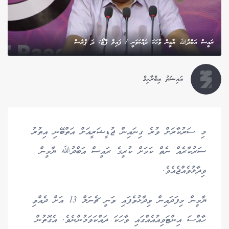
ރައީސް އަބްދުﷲ ޔާމީން ވާހަކަ ދައްކަވަނީ / ފައިލް ފޮޓޯ: ދަ ޕްރެސް
އައިޝަތު އިބްރާހިމް
މި ސަރުކާރަށް ވުރެ ގިނައިން ޖުޑީޝަރީއަށް އަތްބޭނި އިތުރު
ސަރުކާރެއް ނެތް ކަމަށް ކުރީގެ ރައީސް އަބްދުﷲ ޔާމީން
ވިދާޅުވެއްޖެއެވެ.
ޔާމީން މިފަދައިން ވިދާޅުވެފައި ވަނީ ޗެނަލް 13 އަށް ދެއްވި
ހާއްސަ އިންޓަވިއުއެއްގައި ވާހަކަ ދައްކަވަމުންނެވެ. އެގޮތުން