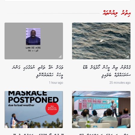
އިތުރު ލިޔުންތައް
ގެއްލުނު ތިން މީހުން ހޯދުމަށް ބޮޑު
ވަގަށް ނަގާ ތަކެތި ނުއަގުގައި ގަންނަ
ސަރަހައްދެއް ބަލައިފި
މީހަކު ހައްޔަރުކޮށްފި
1 hour ago
25 minutes ago