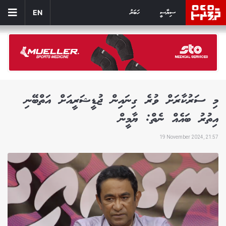
ސިޔާސީ
ހަބަރު
EN
މި ސަރުކާރަށް ވުރެ ގިނައިން ޖުޑީޝަރީއަށް އަތްބޭނި
އިތުރު ބައެއް ނެތް: ޔާމީން
19 November 2024, 21:57