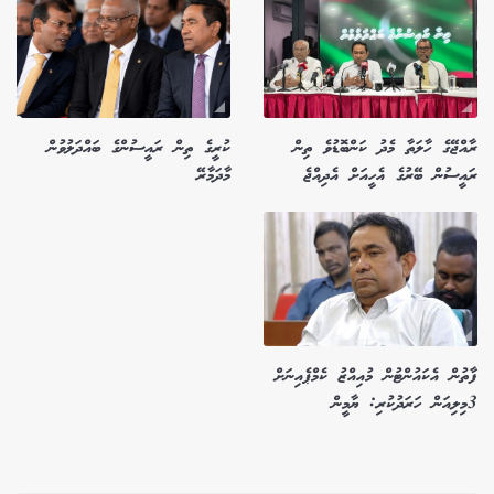
ރާއްޖޭގެ ހާލަތާ މެދު ކަންބޮޑުވެ ތިން
ކުރީގެ ތިން ރައީސުންގެ ބައްދަލުވުން
ރައީސުން ބޭރުގެ އެހީއަށް އެދިއްޖެ
މާދަމާރޭ
ފާތުން އެކައުންޓުން މުއިއްޒު ކެމްޕެއިނަށް
3މިލިއަން ހަރަދުކުރި: ޔާމީން