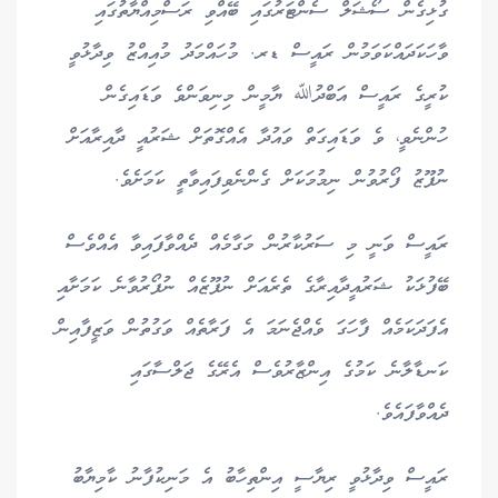
ގުޅިގެން ސޯޝަލް ސެންޓަރުގައި ބޭއްވި ރަސްމިއްޔާތުގައި
ވާހަކަދައްކަވަމުން ރައީސް ޑރ. މުހައްމަދު މުއިއްޒު ވިދާޅުވީ
ކުރީގެ ރައީސް އަބްދުﷲ ޔާމީން މިނިވަންވެ ވަޑައިގެން
ހުންނެވީ، ވެ ވަޑައިގަތް ވައުދާ އެއްގޮތަށް ޝަރުއީ ދާއިރާއަށް
ނުފޫޒު ފޯރުވުން ނިމުމަކަށް ގެންނެވިފައިވާތީ ކަމަށެވެ.
ރައީސް ވަނީ މި ސަރުކާރުން މަގާމެއް ދެއްވާފައިވާ އެއްވެސް
ބޭފުޅަކު ޝަރުއީދާއިރާގެ ތެރެއަށް ނުފޫޒެއް ނުފޯރުވާނެ ކަމަށާއި
އެފަދަކަމެއް ފާހަގަ ވެއްޖެނަމަ އެ ފަރާތެއް ވަގުތުން ވަޒީފާއިން
ކަނޑާލާނެ ކަމުގެ އިންޒާރުވެސް އެރޭގެ ޖަލްސާގައި
ދެއްވާފައެވެ.
ރައީސް ވިދާޅުވީ ރިޔާސީ އިންތިހާބު އެ މަނިކުފާނު ކާމިޔާބު