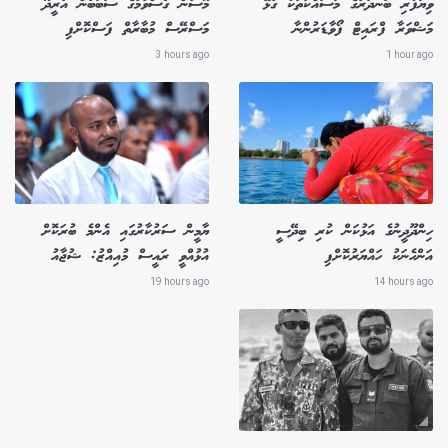
ވިޔަފާރި ބަނދަރުގެ މަސައްކަތަކާ ގުޅޭ
މޫސުން ގޯސްވުމުގެ ސަބަބުން އުރީދޫ
މަޝްވަރާ ފްރައިޓް ފޯވާޑަރުންނާ
މަސްރޭސް މުބާރާތް ފަސްކޮށްފި
3 hours ago
1 hour ago
ހިންދޫދީނުގެ އަޅުކަން ކުރި ބިދޭސީ
ޔާމީން ސަރުކާރުގައި އެންމެ ބުރަކޮށް
އަންހެނަކު ހައްޔަރުކޮށްފި
އުޅުއްވީ ރައީސް މުއިއްޒު: ޝުޖާއު
19 hours ago
14 hours ago