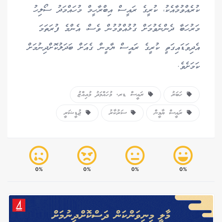
ކުރެއްވުމާއެކު، ކުރީގެ ރައީސް އިބްރާހީމް މުހައްމަދު ސޯލިހު
މަރުހަބާ ދެންނެވުމަށް ގުޅުއްވުމުން ވެސް، އެންމެ ފުރަތަމަ
އެދިވަޑައިގަތީ ކުރީގެ ރައީސް ޔާމީން ގެއަށް ބަދަލުކޮށްދިނުމަށް
ކަމަށެވެ.
ހަބަރު
ރައީސް ޑރ. މުހައްމަދު މުއިއްޒު
ރައީސް ޔާމީން
ސަރުކާރު
ޖުޑީޝަރީ
0%
0%
0%
0%