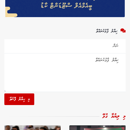
ޚިޔާލު ފާޅުކުރައްވާ
މި ހިޔާލު ފޮނުވާ'
މި ލިޔުމާ ގުޅޭ