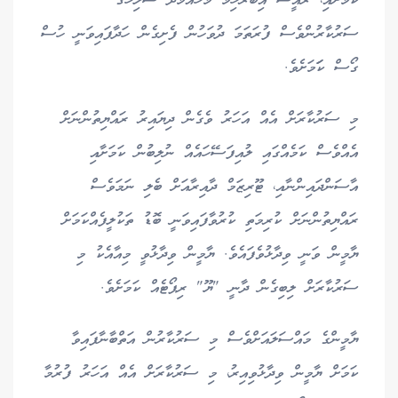
ކަމަށާއި، ރައީސް އިބްރާހިމް މުހައްމަދު ސޯލިހުގެ
ސަރުކާރުންވެސް ފުރަތަމަ ދުވަހުން ފެށިގެން ހަދާފައިވަނީ ހުސް
ގޯސް ކަަމަށެވެ.
މި ސަރުކާރަށް އެއް އަހަރު ވެގެން ދިޔައިރު ރައްޔިތުންނަށް
އެއްވެސް ކަމެއްގައި ލުއިފަސޭހައެއް ނުލިބުން ކަމަށާއި
އާސަންދައިންނާއި، ޓޫރިޒަމް ދާއިރާއަށް ބެލި ނަމަވެސް
ރައްޔިތުންނަށް ކުރިމަތި ކުރުވާފައިވަނީ ބޮޑު ތަކުލީފެއްކަމަށް
ޔާމީން ވަނީ ވިދާޅުވެފައެވެ. ޔާމީން ވިދާޅުވީ މިއާއެކު މި
ސަރުކާރަށް ލިބިގެން ދާނީ "ޔޫ" ރިޕޯޓެއް ކަމަށެވެ.
ޔާމީންގެ މައްސަލައަށްވެސް މި ސަރުކާރުން އަތްބާނާފައިވާ
ކަމަށް ޔާމީން ވިދާޅުވިއިރު، މި ސަރުކާރަށް އެއް އަހަރު ފުރުމާ