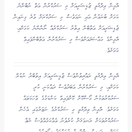
ޔާމީން ވިދާޅުވީ ޖުޑީޝަރީއަށް މި ސަރުކާރުން އަތް ނުބާނާނެ
ކަމަށް ބުނަމުން އައި ނަމަވެސް، މި ސަރުކާރަށް ވުރެ ގިނައިން
ޖުޑީޝަރީއަށް އަތްބާނާ އިތުރު ސަރުކާރެއް ނޯންނާނެ ކަމަށާއި،
ޔާމީންގެ މައްސަލައަށްވެސް މި ސަރުކާރުން އަތްބާނާފައިވާ
ކަމަށެވެ.
ޔާމީން ވިދާޅުވީ ރައްޔިތުންވެސް ޖުޑީޝަރީއަށް އިތުބާރު ނުކުރާ
ކަމަށާއި، މި ސަރުކާރުން އަބަދުވެސް ދައްކަނީ ކުރީ
ސަރުކާރުތަކުން ގޯސްކޮށް ކޮށްފައިވާ ކަންކަމުގެ ވާހަކަތައް
ކަމަށެވެ. ޔާމީން ވިދާޅުވީ މި ސަރުކާރުގެ ނަޒަރުގައި އެހެން
ސަރުކާރުތަކަށް ރަނގަޅަށް ކުރެވުނު އެއްކަމެއްވެސް ނެތް