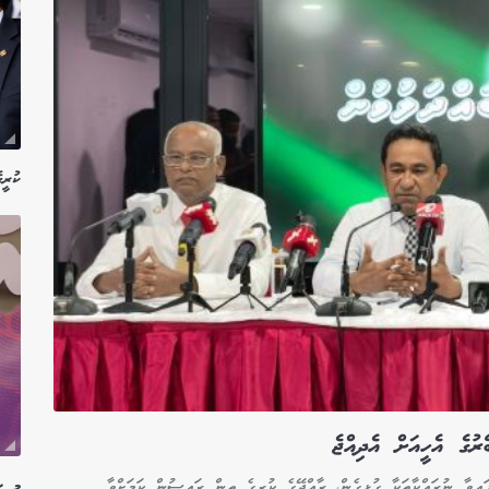
ކުރީގ
ުގެ އެހީއަށް އެދިއްޖެ
މި ސ
ައިވާ ނުރައްކާތަކާ ގުޅިގެން، ރާއްޖޭގެ ކުރީގެ ތިން ރައީސުން ކަމަށްވާ