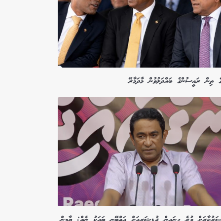
ެ ތިން ރައީސުންގެ ބައްދަލުވުން މާދަމާރޭ
ަރުކާރަށް ވުރެ ގިނައިން ޖުޑީޝަރީއަށް އަތްބޭނި ބައަކު ނެތް: ޔާމީން