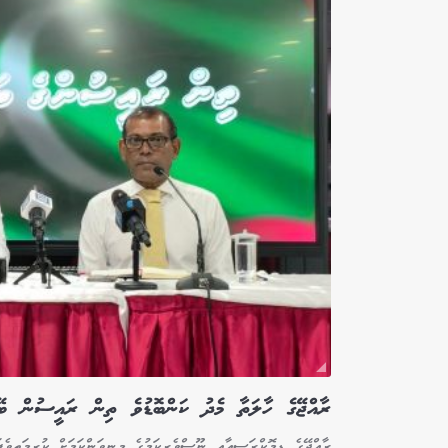
ރާއްޖޭގެ ހާލަތާ މެދު ކަންބޮޑުވެ ތިން ރައީސުން ބޭރ
ރާއްޖޭގެ ޑިމޮކްރަސީއާއި ނޫސްވެރިކަމުގެ މިނިވަންކަމަށް ކުރިމަތިވެފ