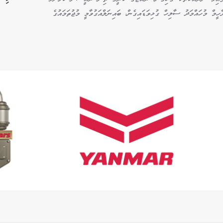
ީމް މުހައްމަދު ސާލިހް ގުޅިވަޑައިގެން، ބައިނަލްއަގުވާމީ މުޖުތަމައުގެ