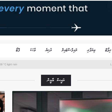
ރިޕޯޓް
ވިޔަފާރި
ލައިފްސްޓައިލް
ދުނިޔެ
ވާހަކަ
ފޮޓޯ
8 °C light rain
L
ރައީސް ޔާމީން