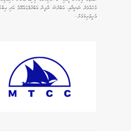
މުހައްމަދު ނަޝީދާއި، އަބްދުﷲ ޔާމީން އަބްދުލްގައްޔޫމް އަދި އިބްރާހ
އެހީތެރިކަމަށް...