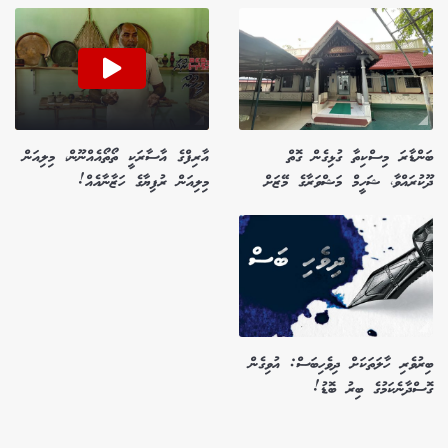
ބަންޑާރަ މިސްކިތާ ގުޅިގެން ގޮތް
އާރިފްގެ އާސާރަކީ ތޯތޯއެއްނޫން، މިލިއަން
ދޫކުރައްވާ، ޝަހީމް މަޝްވަރާގެ މޭޒަށް
މިލިއަން ރުފިޔާގެ ހަޒާނާއެއް!
ބިރުވެރި ހާލަތަކަށް ދިވެހިބަސް: އުވިގެން
ގޮސްދާނެކަމުގެ ބިރު ބޮޑު!