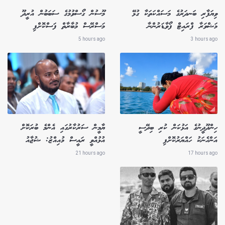
ވިޔަފާރި ބަނދަރުގެ މަސައްކަތަކާ ގުޅޭ
މޫސުން ގޯސްވުމުގެ ސަބަބުން އުރީދޫ
މަޝްވަރާ ފްރައިޓް ފޯވާޑަރުންނާ
މަސްރޭސް މުބާރާތް ފަސްކޮށްފި
5 hours ago
3 hours ago
ހިންދޫދީނުގެ އަޅުކަން ކުރި ބިދޭސީ
ޔާމީން ސަރުކާރުގައި އެންމެ ބުރަކޮށް
އަންހެނަކު ހައްޔަރުކޮށްފި
އުޅުއްވީ ރައީސް މުއިއްޒު: ޝުޖާއު
21 hours ago
17 hours ago