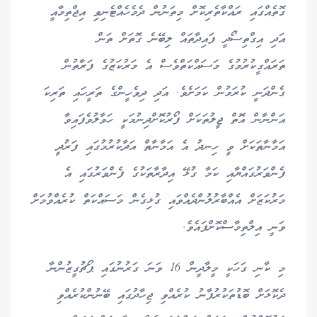
ގޮތެއްގައި ރައްކާތެރިކޮށް މިތަނުން ދެމެހެއްޓެނިވި އިޖްތިމާއީ
އަދި އިގްތިސޯދީ ފައިދާތައް ލިބޭނެ ގޮތަށް ތަން
ތަރައްގީކުރުމުގެ މަސައްކަތްވެސް އެ މަރުކަޒުގެ ފަރާތުން
ގެންދަނީ ކުރަމުން ކަމަށެވެ. އަދި ދިވެހީންގެ ތަރީހައި ތަރިކަ
އަންނާން އޮތް ޖީލުތަކަށް ފޯރުކޮށްދިނުމަކީ ހަވާލުވެފައިވާ
އަމާނާތަކަށް ވީ ހިނދު އެ އަމާނާތް އަދާކުރުމުގައި ފަރުދީ
ފެންވަރުގައްޔާއި ކަމާ ގުޅޭ އިދާރާތަކުގެ ފެންވަރުގައި އެ
މަރުކަޒަށް އެއްބާރުލުންދެއްވައި ގުޅިގެން މަސައްކަތް ކުރެއްވުމަށް
ވަނީ އިލްތިމާސްކޮށްފައެވެ.
މި ކާނި ގަހަކީ މީލާދީން 16 ވަނަ ގަރުނުގައި ޕޯޗުގީޒުންނާ
ދެކޮޅަށް ބޮޑުތަކުރުފާނު ކުރެއްވި ޖިހާދުގައި ބޭނުންކުރެއްވި