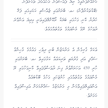
ކަޅުއޮށްފުންމީގެ ރިޔާ ފައްސަވަން މުހައްމަދު ތަކުރުފާނު
(ބޮޑުތަކުރުފާނު) ހއ. ބާރަށުގައި ޖެއްސެވި ކަޑައިގައި ފަޅާ
ހެދުނު ކާނި ގަހުގައި ބަޔަކު ރޯކޮށްލާފައިވަނީ މިދިޔަ އަންގާރަ
ދުވަހުގެ ރޭގެ މެންދަމުގެ ވަގުތެއްގައެވެ.
އެކަމާ ގުޅިގެން އެ މަރުކަޒުން ބުނީ ދިވެހި ގައުމުގެ މުހިންމު
ސަގާފީ އަދި ގުދުރަތީ ތަރިކައެއް ކަމުގައިވާ ހއ. ބާރަށުގައި
ހުރި 450 އަހަރަށްވުރެ ގިނަ ދުވަސްވެފައިވާ ކާނިގަހުގައި ރޭ
މެންދަމުގެ ވަގުތެއްގައި ހުޅުޖަހައި ގަހުގެ ބޮޑުބައެއް
އަންދައިލާފައިވާކަން މި މަރުކަޒުގެ ސަމާލުކަމަށް އައިސްފައިވާ
ކަމަށެވެ.