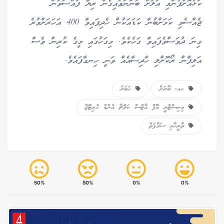
ކަޅުއޮށްފުންމި އަލަށް ބަންނަވައިގެން ރިޔާ ފައްސަވަން
ޖެއްސެވި ކަމަށްބުނާ ކަޑައަކުން ހެދިފައިވާ 400 އަހަރަށްވުރެ
ގިނަ ދުވަސްވެފައިވާ ގަހެކެވެ. މިގަހުގައި މީގެ ކުރިން ވެސް
އަލިފާން ރޯކޮށްލި ހާދިސާއެއް ވަނީ ހިނގާފައެވެ.
ހއ. ބާރަށް
ހަބަރު
މިނިސްޓްރީ އޮފް އާޓްސް ކަލްޗާ އެންޑް ހެރިޓޭޖް
ތާރީހާއި ސަގާފަތް
50%
50%
0%
0%