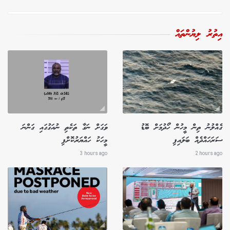
އިތުރު ލިޔުންތައް
ގެއްލުނު ތިން މީހުން ހޯދުމަށް ބޮޑު
ވަގަށް ނަގާ ތަކެތި ނުއަގުގައި ގަންނަ
ސަރަހައްދެއް ބަލައިފި
މީހަކު ހައްޔަރުކޮށްފި
3 hours ago
2 hours ago