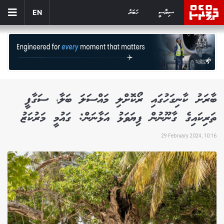
ސިޔާސީ
ހަބަރު
EN
ބާރަށު ކާނިގަހުގައި ރޯކޮށްލި މައްސަލަ ބަލާ، ސަގާފީ
ތަރިކައިގެ ގާނޫނުން ފިޔަވަޅު އަޅާނަން: ގައުމީ މަރުކަޒު
29 February 2024, 10:16