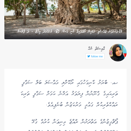
ބޮޑުތަކުރުފާނު ޖެއްސެވި ކަޑައިން ރޯވެފައިވާ ކާނި ގަސް/ ފޮޓޯ: މުހައްމަދު މިހާޒް - ދަ ޕްރެސް
ޢާއިޝަތު ނުހާ
follow me
ހއ. ބާރަށު ކާނިގަހުގައި ރޯކޮށްލި މައްސަލަ ބަލާ ސަގާފީ
ތަރިކައިގެ ގާނޫނުން ފިޔަވަޅު އަޅާނެ ކަމަށް ސަގާފީ ތަރިކަ
ރައްކާތެރިކުރާ ގައުމީ މަރުކަޒުން ބުނެފިއެވެ.
ޕޯޗްގީޒުންގެ އަތްދަށުން ރާއްޖެ މިނިވަން ކުރުމާ ގުޅޭ