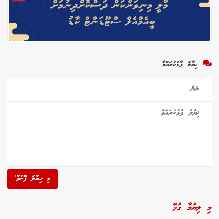
ޚިޔާލު ފާޅުކުރައްވާ
މި ހިޔާލު ފޮނުވާ'
މި ލިޔުމާ ގުޅޭ