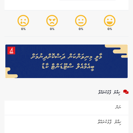
0%
0%
0%
0%
ޚިޔާލު ފާޅުކުރައްވާ