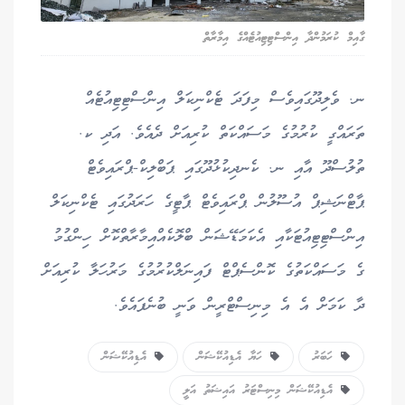
ގާއިމް ކުރަމުންދާ އިންސްޓިޓިއުޓެއްގެ އިމާރާތް
ނ. ވެލިދޫގައިވެސް މިފަދަ ޓެކްނިކަލް އިންސްޓިޓިއުޓެއް
ތަރައްގީ ކުރުމުގެ މަސައްކަތް ކުރިއަށް ދެއެވެ. އަދި ކ.
ތުލުސްދޫ އާއި ނ. ކެނދިކުޅުދޫގައި ޕަބްލިކް-ޕްރައިވެޓް
ޕާޓްނަޝިޕް އުސޫލުން ޕްރައިވެޓް ޕާޓީގެ ހަރަދުގައި ޓެކްނިކަލް
އިންސްޓިޓިއުޓަކާއި އެކަމަޑޭޝަން ބްލޮކެއްއިމާރާތްކޮށް ހިންގުމު
ގެ މަސައްކަތުގެ ކޮންސެޕްޓް ފައިނަލްކުރުމުގެ މަރުހަލާ ކުރިއަށް
ދާ ކަމަށް އެ އެ މިނިސްޓްރީން ވަނީ ބުނެފައެވެ.
ހަބަރު
ހަޔާ އެޑިއުކޭޝަން
އެޑިއުކޭޝަން
އެޑިއުކޭޝަން މިނިސްޓަރު އައިޝަތު އަލީ