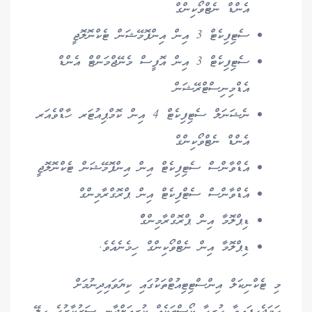
އެންޑް ނެޓްވޯކިންގް
ސެޓިފިކެޓް 3 އިން އިންފޮމޭޝަން ޓެކްނޮލޮޖީ
ސެޓިފިކެޓް 3 އިން އޮފީސް މެނޭޖްމަންޓް އެންޑް
އެޑްމިނިސްޓްރޭޝަން
ނެޝަނަލް ސެޓިފިކެޓް 4 އިން ކޮމްޕިއުޓަރ ހާޑްވެއަރ
އެންޑް ނެޓްވޯކިންގް
އެޑްވާންސް ސެޓިފިކެޓް އިން އިންފޮމޭޝަން ޓެކްނޮލޮޖީ
އެޑްވާންސް ސެޓްފިކެޓް އިން ޕްރޮގްރާމިންގް
ޑިޕްލޮމާ އިން ޕްރޮގްރާމިންގްް
ޑިޕްލޮމާ އިން ނެޓްވޯކިންގް ހިމެނެއެވެ.
މި ޓެކްނިކަލް އިންސްޓިޓިއުޓްތަކުގައި ކިޔަވައިދިނުމަށް
ހަމަޖެހިފައިވާ ހުރިހާ ކޯސްތަކެއް ކުރިއަށްދާނީ ސަރުކާރުގެ ހިލޭ