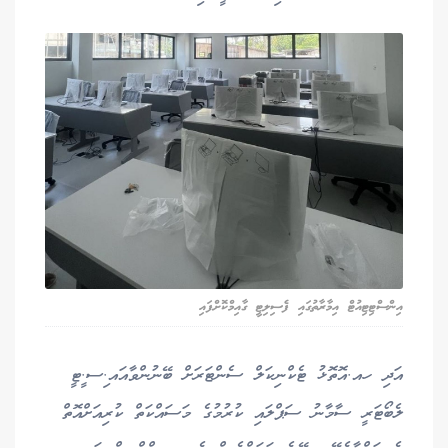
އިންސްޓިޓިއުޓް އިމާރާތުގައި ފެސިލިޓީ ގާއިމްކޮށްފައި
އަދި ހއ.އޮތޮޅު ޓެކްނިކަލް ސެންޓަރަށް ބޭނުންވާއައ.ިސ.ީޓީ
ލެބޯޓަރީ ސާމާނު ސަޕްލައި ކުރުމުގެ މަސައްކަތް ކުރިއަށްއޮތް