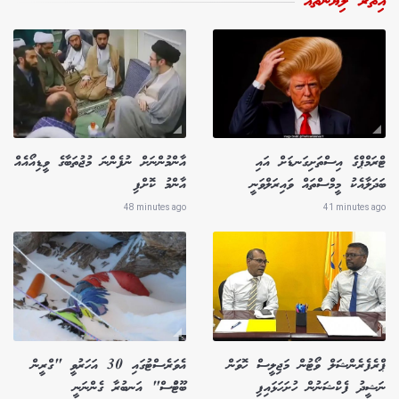
އިތުރު ލިޔުންތައް
ޓްރަމްޕްގެ އިސްތަށިގަނޑަށް އައި
އާންމުންނަށް ނުފެންނަ މުޖުތަބާގެ ވީޑިއޯއެއް
ބަދަލާއެކު މީމްސްތައް ވައިރަލްވަނީ
އާންމު ކޮށްފި
48 minutes ago
41 minutes ago
ޕްރެފެރެންޝަލް ވޯޓުން މަޖިލީސް ހޮވަން
އެވަރެސްޓުގައި 30 އަހަރުވީ "ގްރީން
ނަޝީދު ފެކްޝަނުން ހުށަހަޅައިފި
ބޫޓުްސް" އަނބުރާ ގެންނަނީ