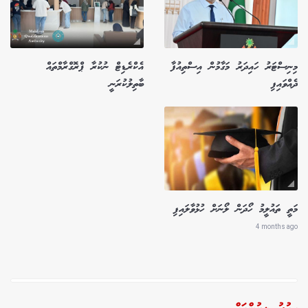
މިނިސްޓަރު ހައިދަރު މަގާމުން އިސްތިއުފާ
އެކްރެޑިޓް ނުކުރާ ޕްރޮގްރާމްތައް
ދެއްވައިފި
ބާތިލުކުރަނީ
މަތީ ތައުލީމު ހޯދަން ލޯނަށް ހުޅުވާލައިފި
4 months ago