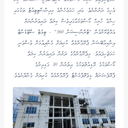
އެހީގެ ދަށުންނެވެ. އަދި ހަމައެހެންމެ މިއިންސްޓިޓިއުޓް ތަކުގައި
ހިންގާ ހުރިހާ ކޯސްތަކެއްގައިވެސް ކިޔަވާ ދަރިވަރުންނަށް
އަމާޒުކޮށްގެން "ޓްރާންސިޝަން 360" - ޓިވެޓް ސްޓޫޑެންޓް
އިންކިއުބޭޝަން ޕްރޮގްރާމެއް ކުރިޔަށް ގެންދިއުމަށް ވެސްވަނީ
ހަމަޖެހިފައެވެ. މިޕްރޮގްރާމްގެ ދަށުން ދަރިވަރުން ކިޔަވާ
ކޯސްތަކުގެ މޮޑިއުލްތަކުގެ އިތުރުން 30 ގަޑިއިރުގެ
ޕްރޮފެޝަނަލް ޑިވެލޮޕްމެންޓް ޕްރޮގްރާމެއް ކުރިޔަށް ގެންދާނެއެވެ.