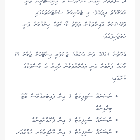
ދެ ހަފްތާތެރޭ ނިމޭނެ ކަމަށްވެސް އެ މިނިސްޓްރީން ވަނީ
މައުލޫމާތު ދީފައެވެ. މި ޓެކްނިކަލް ސެންޓަރުތަކުގައި
ވޮކޭޝަނަލް ދާއިރާތަކުން ތަފާތު ކޯސްތައް ހިންގުމަށް ވަނީ
ހަމަޖެހިފައެވެ.
އެގޮތުން 2024 ވަނަ އަހަރުގެ ޖަނަވަރީ އިންޓޭކަށް ޖުމްލަ 10
ކޯހެއް ފެށުމަށް ދަނީ ތައްޔާރުވަމުން ދާއިރު އެ ކޯސްތަކުގެ
ތެރޭގައި:
ނެޝަނަލް ސެޓިފިކެޓް 3 އިން ފައިބަރގްލާސް ބޯޓް
ބިލްޑިންގް
ނެެޝަނަލް ސެޓިފިކެޓް 3 އިން ޕްރޮގްރާމިންގް
ނެޝަނަލް ސެޓިފިކެޓް 3 އިން ކޮމްޕިއުޓަރ ހާޑްވެއަރ