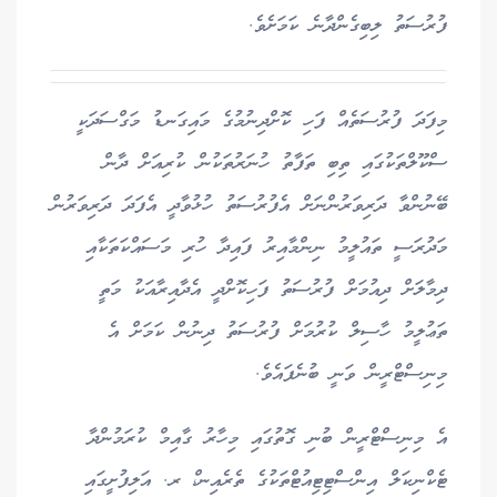
ފުރުސަތު ލިބިގެންދާނެ ކަމަށެވެ.
މިފަދަ ފުރުސަތެއް ފަހި ކޮށްދިނުމުގެ މައިގަނޑު މަގްސަދަކީ
ސްކޫލްތަކުގައި ތިބި ތަފާތު ހުނަރުތަކުން ކުރިއަށް ދާން
ބޭނުންވާ ދަރިވަރުންނަށް އެފުރުސަތު ހުޅުވާދީ އެފަދަ ދަރިވަރުން
މަދުރަސީ ތައުލީމު ނިންމާއިރު ފައިދާ ހުރި މަސައްކަތަކާއި
ދިމާލަށް ދިއުމަށް ފުރުސަތު ފަހިކޮށްދީ އެދާއިރާއަކު މަތީ
ތަޢުލީމު ހާސިލް ކުރުމަށް ފުރުސަތު ދިނުން ކަމަށް އެ
މިނިސްޓްރީން ވަނީ ބުނެފައެވެ.
އެ މިނިސްޓްރީން ބުނި ގޮތުގައި މިހާރު ގާއިމް ކުރަމުންދާ
ޓެކްނިކަލް އިންސްޓިޓިއުޓްތަކުގެ ތެރެއިނ،ް ރ. އަލިފުށީގައި