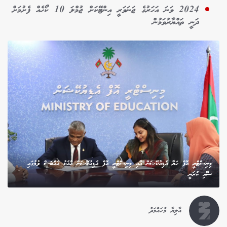
2024 ވަނަ އަހަރުގެ ޖަނަވަރީ އިންޓޭކަށް ޖުމްލަ 10 ކޯހެއް ފެށުމަށް
ދަނީ ތައްޔާރުވަމުން
މިނިސްޓްރީ އޮފް ހަޔާ އެޑިއުކޭޝަން އާއި މިނިސްޓްރީ އޮފް އެޑިއުކޭޝަން އާއެކު އެއްބަސް ވުމުގައި
ސޮއި ކުރަނީ
އާލިޔާ މުހައްމަދު