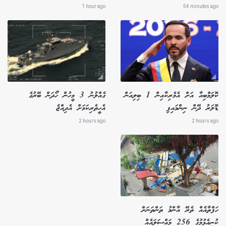
1 hour ago
54 minutes ago
ކޮލަމްބިއާ އަށް އެމެރިކާއިން 1 ބިލިއަން
ގެއްލުނު 3 މީހުން ހޯދަން ބޭރުގެ
ޑޮލަރު ދޭން ނިންމައިފި
އެހީތެރިކަމަށް އެދިއްޖެ
2 hours ago
2 hours ago
ހަފްތާއެއް ތެރޭ އާންމު ތަންތަނަށް
ކުނިއެޅުމުގެ 256 މައްސަލައެއް