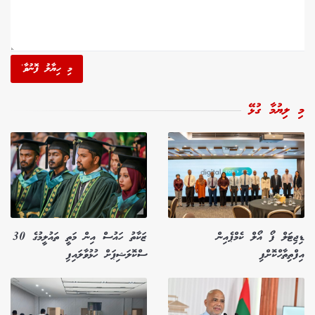
މި ހިޔާލު ފޮނުވާ'
މި ލިޔުމާ ގުޅޭ
ޑިޖިޓަލް ފޯ އޯލް ކެމްޕެއިން
ޒަކާތު ހައުސް އިން މަތީ ތައުލީމުގެ 30
އިފްތިތާހްކޮށްފި
ސްކޮލަޝިޕަށް ހުޅުވާލައިފި