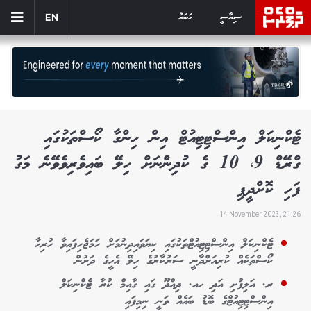
ސިޔާސީ
ހަބަރު
EN
ޓެކްނިކަލް އިންސްޓިޓިއުޓް އިން ހިންގާ ކޯސްތަކުގައި
ގްރޭޑް 9، 10 ގެ ކުދިންނަށް ހިލޭ ބައިވެރިވެވޭނެ މަގު
ފަހި ކޮށްދީފި
14 November 2023, 21:26
ޓެކްނިކަލް އިންސްޓިޓިއުޓްތަކުގައި ކިޔަވައިދިނުމަށް ހަމަޖެހިފައިވާ ހުރިހާ
ކޯސްތަކެއް ކުރިއަށްދާނީ ސަރުކާރުގެ ހިލޭ އެހީގެ ދަށުން
ރ. އަލިފުށި އަދި ހއ. ދިއްދޫ ގައި ގާއިމް ކުރާ ޓެކްނިކަލް
އިންސްޓިޓިއުޓްގެ ބޮޑު ބައެއް ވަނީ ނިމިފައި