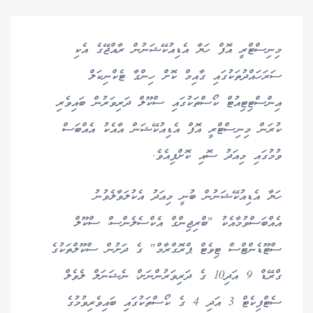
މިނިސްޓްރީ އޮފް ހަޔާ އެޑިއުކޭޝަނުން ރާއްޖޭގެ އެކި
ސަރަހައްދުތަކުގައި ގާއިމް ކޮށް ހިންގާ ޓެކްނިކަލް
އިންސްޓިޓިއުޓް ކޯސްތަކުގައި ސްކޫލް ދަރިވަރުން ބައިވެރި
ކުރަން މިނިސްޓްރީ އޮފް އެޑިއުކޭޝަން އާއެކު އެއްބަސް
ވުމުގައި މިއަދު ސޮއި ކޮށްފިއެވެ.
ހަޔާ އެޑިއުކޭޝަނުން ބުނީ މިއަދު އެކުލަވާލެވުނު
އެއްބަސްވުމާއެކު "ބްރިޖިންގް އެކްސެލެންސ،ް ސްކޫލް
ސްޓޫޑެންޓްސް ޓިވެޓް ޕްރޮގްރާމް" ގެ ދަށުން ސްކޫލްތަކުގެ
ގްރޭޑް 9 އަދި10 ގެ ދަރިވަރުންނަށ،ް ނެޝަނަލް ލެވެލް
ސެޓްފިކެޓް 3 އަދި 4 ގެ ކޯސްތަކުގައި ބައިވެރިވުމުގެ