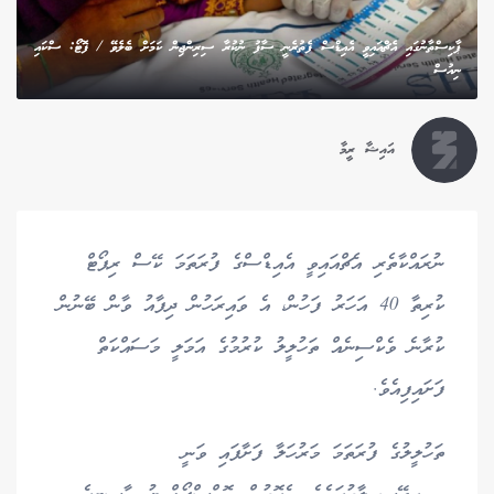
ޕާކިސްތާނުގައި އެޗްއައިވީ އެއިޑްސް ފެތުރެނީ ސާފު ނުކުރާ ސިރިންޖިން ކަމަށް ބެލެވޭ / ފޮޓޯ: ސްކައި
ނިއުސް
އައިޝާ ރީމާ
ނުރައްކާތެރި އެޗްއައިވީ އެއިޑްސްގެ ފުރަތަމަ ކޭސް ރިޕޯޓް
ކުރިތާ 40 އަހަރު ފަހުން، އެ ވައިރަހުން ދިފާއު ވާން ބޭނުން
ކުރާނެ ވެކްސިނެއް ތަހުލީލު ކުރުމުގެ އަމަލީ މަސައްކަތް
ފަށައިފިއެވެ.
ތަހުލީލުގެ ފުރަތަމަ މަރުހަލާ ފަށާފައި ވަނީ