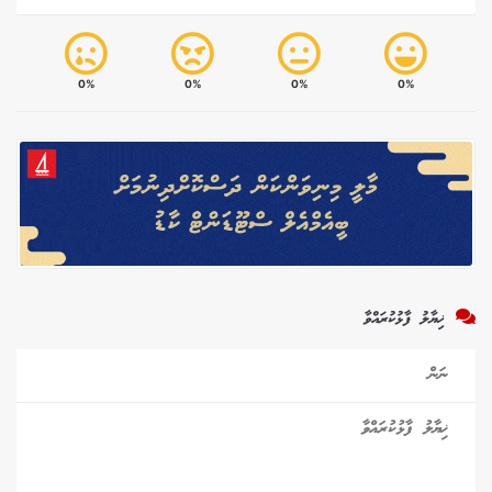
0%
0%
0%
0%
ޚިޔާލު ފާޅުކުރައްވާ