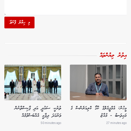
މި ހިޔާލު ފޮނުވާ'
އިތުރު ލިޔުންތައް
މީހުން: އެމްޕީއެލްގެ ކާގޯ ކްލިއަރެންސް ގެ
ތުރުކީ، ސައުދީ އަދި ޕާކިސްތާނުން
މައިތަނބު - މުއާޒު
ވަރުގަދަ ދިފާއީ އެއްބަސްވުމެއް
50 minutes ago
27 minutes ago