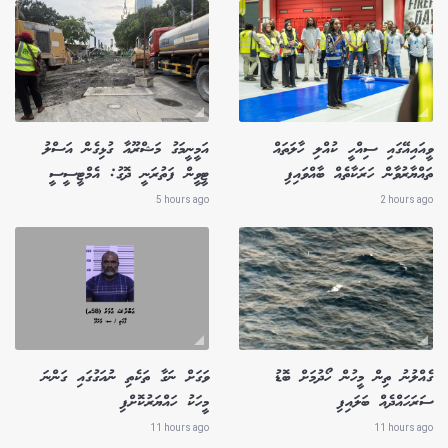
ވީއައިއޭގައި ސިއްހީ ކުއްލި ހާލަތައް
އަމީނީމަގު މަޝްރޫއާ ގުޅިގެން އަސްލު
ތައްޔާރުވާން ހަރަކާތެއް ބާއްވައިފި
ޓީވީން ފަތުރަނީ ދޮގު: އެމްޓީސީސީ
5 hours ago
2 hours ago
ގެއްލުނު ތިން މީހުން ހޯދުމަށް ބޮޑު
ވަގަށް ނަގާ ތަކެތި ނުއަގުގައި ގަންނަ
ސަރަހައްދެއް ބަލައިފި
މީހަކު ހައްޔަރުކޮށްފި
11 hours ago
11 hours ago