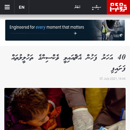
ސިޔާސީ
ހަބަރު
EN
40 އަހަރު ފަހުން އެޗްއައިވީ ވެކްސިންގެ ތަހުލީލުތައް
ފަށައިފި
07 July 2021, 14:44