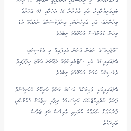
ޕްރޮގްރާމެކެވެ. މި ދިރާސާގައި އެޗްއައިވީ ނެގެޓިވް 12 މީހަކު
ބައިވެރިކުރާއިރު، އެއީ އުމުރުން 18 އަހަރާއި 65 އަހަރުގެ
މީހުންނެވެ. އަދި އެމީހުންނަކީ އިންފެކްޝަންގެ ނުރައްކާ ކުޑަ
މީހުން ކަމަށްވެސް މައުލޫމާތު ލިބެއެވެ.
"މޮޒެއިކް"ގެ ނަމުން ވަނަން ދެވިފައިވާ މި ވެކްސިނަކީ،
އެޗްއައިވީ-1ގެ އެކި ސްޓްރެއިންތަކާ ދެކޮޅަށް އަމާޒު ހިފާފައިވާ
ވެކްސިނެއް ކަމަށް މައުލޫމާތު ލިބެއެވެ.
އެޗްއައިވީއަކީ، ވައިރަހުގެ އަސަރު ކުރާތާ ކުރީކޮޅު އެކަށީގެންވާ
ފަރުވާ ނުދެވިއްޖެނަމަ، ހަށިގަނޑުގެ ދިފާއީ ނިޒާމަށް ގެއްލުންދީ،
ފުރާނައަށް ނުރައްކާ ކުރަނިވި އެއިޑްސް ބަލި ޖައްސާ
ވައިރަހެވެ.