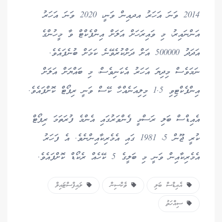
2014 ވަނަ އަހަރު އދއިން ވަނީ، 2020 ވަނަ އަހަރު
އަންނައިރު، މި ވައިރަހަށް އަލަށް އިންފެކްޓް ވާ މީހުންގެ
އަދަދު 500000 އަށް ދަށްކުރެވޭނެ ކަމަށް ބުނެފައެވެ.
ނަމަވެސް މިދިޔަ އަހަރު އެކަނިވެސް، މި ބައްޔަށް އަލަށް
އިންފެކްޓިވި 1.5 މިލިއަނެއްހާ ކޭސް ވަނީ ރިޕޯޓް ކޮށްފައެވެ.
އެއިޑްސް ބަލި ރަސްމީ ފެންވަރުގައި އެންމެ ފުރަތަމަ ރިޕޯޓް
ކުރީ ޖޫން 5، 1981 ގައި އެމެރިކާއިންނެވެ. އެ ފަހަރު
އެމެރިކާއިން ވަނީ މި ބަލީގެ 5 ކޭހެއް ރެކޯޑް ކޮށްފައެވެ.
އެއިޑްސް ބަލި
ވެކްސިން
ލައިފްސްޓައިލް
ސިއްހަތު