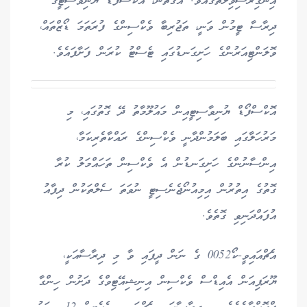
އިނގިރޭސިވިލާތުގައެވެ. އެގޮތުން، އޮކްސްފޯޑް ޔުނިވާސިޓީގެ
ދިރާސާ ޓީމުން ވަނީ، ތަޖުރިބާ ވެކްސިންގެ ފުރަތަމަ ޑޯޒްތައް،
ވޮލަންޓިއަރުންގެ ހަށިގަނޑުގައި ޓެސްޓު ކުރަން ފަށާފައެވެ.
އޮކްސްފޯޑް ޔުނިވާސިޓީއިން މައުލޫމާތު ދޭ ގޮތުގައި، މި
މަރުހަލާގައި ބަލަމުންދާނީ ވެކްސިންގެ ރައްކާތެރިކަމާ،
އިންސާނުންގެ ހަށިގަނޑުން އެ ވެކްސިން ތަހައްމަލު ކުރާ
ގޮތުގެ އިތުރުން އިމިއުނޯޖެނެސިޓީ ނުވަތަ ސެލްތަކުން ދިފާއު
އުފައްދަނިވި ގޮތެވެ.
އެޗްއައިވީ-ކޯ0052 ގެ ނަން ދީފައި ވާ މި ދިރާސާއަކީ،
ޔޫރަޕިއަން އެއިޑްސް ވެކްސިން އިނިޝިއޭޓިވްގެ ދަށުން ހިންގާ