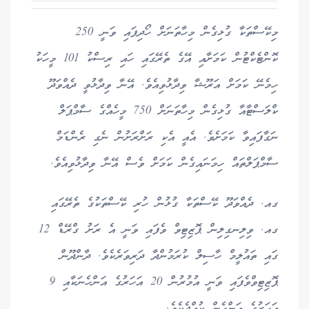
މިކޭސްތަކާ ގުޅިގެން މިހާތަނަށް ހޯދިފައި ވަނީ 250
ކޮންޓެކްޓުން ކަމަށާއި އޭގެ ތެރޭގައި ހައި ރިސްކު 101 މީހަކު
ހިމެނޭ ކަމަށް އަރޫޝާ ވިދާޅުވިއެވެ. އޭނާ ވިދާޅުވީ ދެއްވަދޫ
ކްލަސްޓާއާ ގުޅިގެން މިހާތަނަށް 750 މީހެއްގެ ސާމްޕަލް
ނަގާފައިވާ ކަމަށެވެ. އެއީ އެކި ރަށްރަށުން ނެގި ރެންޑަމް
ސާމްޕަލްތައް ހިމަނައިގެން ކަމަށް ވެސް އޭނާ ވިދާޅުވިއެވެ.
ގއ. ދެއްވަދޫ ކޭސްތަކާ ގުޅުން ހުރި ކޭސްތަކުގެ ތެރޭގައި
ގއ. ވިލިނގިލިން ޕޮޒިޓިވް ވެފައި ވަނީ އެ ރަށު ގްރޭޑް 12
ގައި ތައުލީމް ހާސިލް ކުރަމުންދާ ދަރިވަރެކެވެ. ދާންދޫން
ޕޮޒިޓިވްވެފައި ވަނީ އުމުރުން 20 އަހަރުގެ އަންހެނަކާއި 9
އަހަރުގެ އަންހެން ކުއްޖެކެވެ.