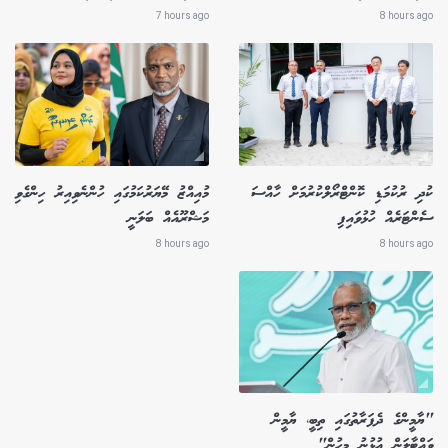
7 hours ago
8 hours ago
ކުދި ރުކުމަޑި ކޮންޓްރޯލްކުރުމަށް ހާއްސަ
މުއިއްޒު މޭޔަރުކަމުގައި ހުންނެވިއިރު ހިންގެވި
ސެންޓަރެއް ހުޅުވައިފި
މަޝްރޫއެއް ބަލަނީ
8 hours ago
8 hours ago
"ޔާމީންގެ ދެފަރާތުގައި ތިބީ، ޔާމީން
ވައްޓާލަން އުޅުނު މީހުން"