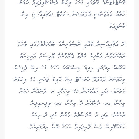
ކޮންޓެކްޓުންގެ ގޮތުގައި 250 މީހުން ދެނެގަނެވިފައިވާ ކަމަށް
ހެލްތު އެމަޖެންސީ އޮޕަރޭޝަން ސެންޓާ (އެޗްއީއޯސީ) އިން
ބުނެފިއެވެ.
ރޭ އެޗްއީއޯސީން ބޭއްވި ނޫސްވެރިންގެ ބައްދަލުވުމުގައި ވާހަކަ
ދައްކަވަމުން ޕަބްލިކް ހެލްތު ޕްރޮގްރާމް އޮފިސަރު އައިމިނަތު
އަރޫޝާ ވިދާޅުވީ، މިދިޔަ ޑިސެމްބަރު މަހުގެ 23 އިން ފެށިގެން
މިހާތަނަށް ދެއްވަދޫ ކްލަސްޓާ އިން ކޮވިޑް ޖެހުނީ 52 މީހަކަށް
ކަމަށެވެ. އެއީ ދެއްވަދޫން 43 މީހަކާއި ލ. ފޮނަދޫން ހަތަރު
މީހުން، ގއ. ދާންދޫން ދެ މީހުން، ގއ. ވިލިނގިލިން
އެކެކެވެ. އަދި އެ ކްލަސްޓާއާ ގުޅުން ހުރި ދެ މީހަކު
ހުޅުމާލޭއިން ވެސް ފެނިފައިވާ ކަމަށް އޭނާ ވިދާޅުވިއެވެ.