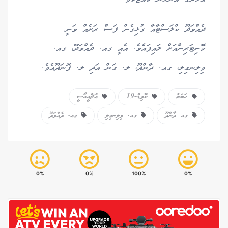
ދެއްވަދޫ ކްލަސްޓާއާ ގުޅިގެން ފަސް ރަށެއް ވަނީ
މޮނިޓަރިންއަށް ލައިފައެވެ. އެއީ ގއ. ދެއްވަދޫ، ގއ.
ވިލިނގިލި، ގއ. ދާންދޫ، ލ. ގަން އަދި ލ. ފޮނަދޫއެވެ.
ހަބަރު
ކޮވިޑް-19
އެޗްއީއޯސީ
ގއ ދާންދޫ
ގއ. ވިލިނގިލި
ގއ. ދެއްވަދޫ
0%
0%
100%
0%