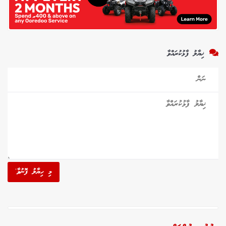
ޚިޔާލު ފާޅުކުރައްވާ
މި ހިޔާލު ފޮނުވާ'