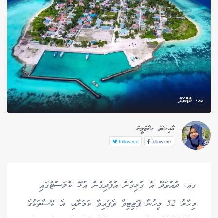
ގއ. ދެއްވަދޫ
ޢާއިޝަތު ޝާޒްލީން
follow me
follow me
ގއ. ދެއްވަދޫ އާ ގުޅިގެން އުފެދިގެން އުޅޭ ކްލަސްޓާގައި
މިހާރު 52 މީހުން ޕޮޒިޓިވް ވެފައިވާ ކަމަށާއި، އެ ކޭސްތަކުގެ