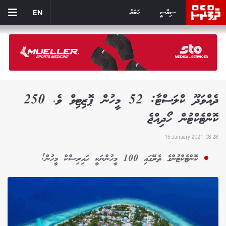
ސިޔާސީ
ހަބަރު
EN
ދެއްވަދޫ ކްލަސްޓާ: 52 މީހުން ޕޮޒިޓިވް ވެ، 250
ކޮންޓެކްޓުން ހޯދިއްޖެ
15 January 2021, 08:28
ކޮންޓެކްޓުންގެ ތެރޭގައި 100 މީހުންނަކީ ހައިރިސްކް މީހުން!