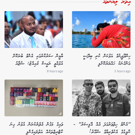
އިތުރު ލިޔުންތައް
ހިންދޫދީނުގެ އަޅުކަން ކުރި ބިދޭސީ
ޔާމީން ސަރުކާރުގައި އެންމެ ބުރަކޮށް
އަންހެނަކު ހައްޔަރުކޮށްފި
އުޅުއްވީ ރައީސް މުއިއްޒު: ޝުޖާއު
8 hours ago
3 hours ago
"އެންމެ ހިތްވަރުގަދަ އެއް އޮފިސަރު" -
ވައިގެ މަގުން އެތެރެކުރަން އުޅުނު ގިނަ
ނާފިއުގެ އެކުވެރިޔާގެ ޝުއޫރު!
ކާޓްރިޖްތަކެއް އަތުލައިގެންފި