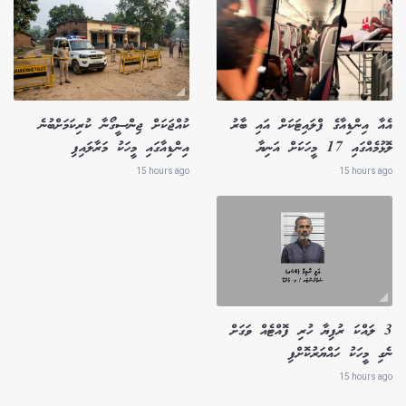
އެއާ އިންޑިއާގެ ފްލައިޓަކަށް އައި ބާރު
ކުއްޖަކަށް ޖިންސީގޯނާ ކުރިކަމަށްބުނެ
ލޮޅުމެއްގައި 17 މީހަކަށް އަނިޔާ
އިންޑިއާގައި މީހަކު މަރާލައިފި
15 hours ago
15 hours ago
3 ލައްކަ ރުފިޔާ ހުރި ފޮއްޓެއް ވަގަށް
ނެގި މީހަކު ހައްޔަރުކޮށްފި
15 hours ago