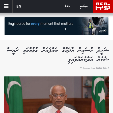
ސިޔާސީ
ހަބަރު
EN
ޝަހީދު ހުސައިން އާދަމްގެ ބައްޕައަށް ގުޅުއްވައި ރައީސް
ޝުކުރު އަދާކުރައްވައިފި
03 November 2020, 20:45