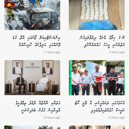
1.8 ކިލޯގެ ޑްރަގް ދިރުވާލައިގެން
އިންޑަސްޓްރިއަލް ޒޯނުގައި އޮތް ކުޑަ
އެތެރެކުރި މީހަކު ހައްޔަރުކޮށްފި
ވޭނެއްގައި އަލިފާނުގެ ހާދިސާއެއް
11 hours ago
9 hours ago
އުކުޅަހުގައި ތަރައްގީކުރި އާ ވޮލީ ކޯޓު
ގަތަރާއި ރާއްޖެއާ ދެމެދު ތިމާވެށީގެ
ރައީސް ހުޅުއްވައިދެއްވައިފި
ދާއިރާއިން ގުޅުން ބަދަހިކުރަނީ
14 hours ago
12 hours ago