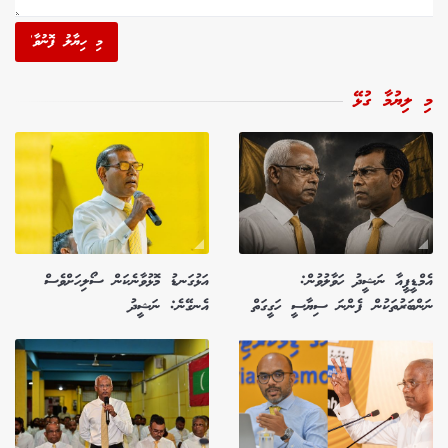
މި ހިޔާލު ފޮނުވާ'
މި ލިޔުމާ ގުޅޭ
އެމްޑީޕީއާ ނަޝީދު ހަވާލުވުން:
އަޅުގަނޑު މޮޅުވާނެކަން ސޯލިހަށްވެސް
ނަންބަރުތަކުން ފެންނަ ސިޔާސީ ހަގީގަތް
އެނގޭނެ: ނަޝީދު