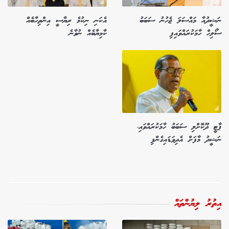
ނަޝީދުއާ މައްސަލަ ޖެހުނު ސަބަބު
އެކަނި ނިކުމެ ރިޔާސީ އިންތިހާބެއް
ސޯލިހް ހާމަކުރައްވައިފި
ކާމިޔާބެއް ނުވާނެ
ޕާޓީ ދޫކޮށްލި ސަބަބު ހާމަކުރައްވައި،
ނަޝީދު މާފަށް އެދިވަޑައިގެންފި
އިތުރު ލިޔުންތައް