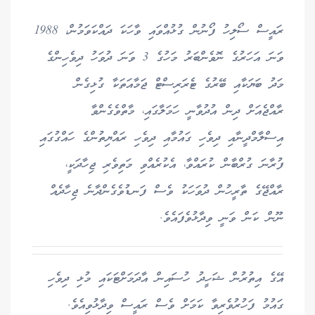
ރައީސް ސޯލިހު ފޯނުން ގުޅުއްވައި ވާހަކަ ދައްކަވަމުން، 1988
ވަނަ އަހަރުގެ ނޮވެންބަރު މަހުގެ 3 ވަނަ ދުވަހު ދިވެހިންގެ
މަދު ބަޔަކާއި ބޭރުގެ ޓެރަރިސްޓް ޖަމާއަތަކާ ގުޅިގެން
ރާއްޖެއަށް ދިން އުދުވާނީ ހަމަލާގައި، މާތްވެގެންވާ
އިސްލާމްދީނާއި ދިވެހި ގައުމާއި ދިވެހި ރައްޔިތުންގެ ހައްގުގައި
ފުރާނަ ގުރްބާން ކުރައްވާ، އެކުރެއްވި މަތިވެރި ޖިހާދަކީ،
ރާއްޖޭގެ ތާރީހުން ދުވަހަކު ވެސް ފަނޑުވެގެންދާނެ ޖިހާދެއް
ނޫން ކަން ވަނީ ވިދާޅުވެފައެވެ.
އޭގެ އިތުރުން ޝަހީދު ހުސައިން އާދަމަށްޓަކައި މުޅި ދިވެހި
ގައުމު ފަހުރުވެރިވާ ކަމަށް ވެސް ރައީސް ވިދާޅުވިއެވެ.