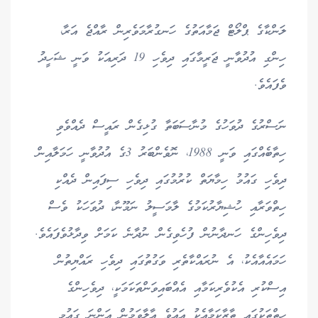
ލަންކާގެ ޕްލޯޓް ޖަމާއަތުގެ ހަނގުރާމަވެރިން ރާއްޖެ އަރާ،
ހިންގި އުދުވާނީ ޖަރީމާގައި ދިވެހި 19 ދަރިއަކު ވަނީ ޝަހީދު
ވެފައެވެ.
ނަސްރުގެ ދުވަހުގެ މުނާސަބަތާ ގުޅިގެން ރައީސް ދެއްވެވި
ހިތާބެއްގައި ވަނީ 1988، ނޮވެންބަރު 3ގެ އުދުވާނީ ހަމަލާއިން
ދިވެހި ގައުމު ހިމާޔަތް ކުރުމުގައި ދިވެހި ސިފައިން ދެއްކި
ހިތްވަރާއި ހުޝިޔާރުކަމުގެ ލާމަސީލު ނަމޫނާ، ދުވަހަކު ވެސް
ދިވެހިންގެ ހަނދާނުން ފުހެވިގެން ނުދާނެ ކަމަށް ވިދާޅުވެފައެވެ.
ހަމައެއާއެކު، އެ ނުރައްކާތެރި ވަގުތުގައި ދިވެހި ރައްޔިތުން
އިސްކުރި އެކުވެރިކަމާއި އެއްބައިވަންތަކަމަކީ، ދިވެހިންގެ
ހިތްތަކުގައި ތާޒާކަމާއެކު އައުވެ އާލާވަމުން އަންނަ ގައުމީ