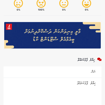
0%
100%
0%
0%
ޚިޔާލު ފާޅުކުރައްވާ