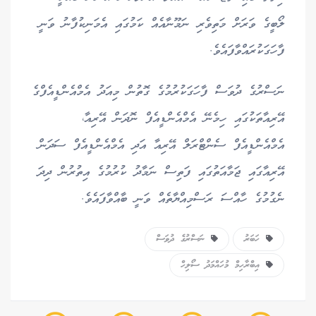
ލޯބީގެ ވަރަށް މަތިވެރި ނަމޫނާއެއް ކަމުގައި އެމަނިކުފާނު ވަނީ
ފާހަގަކުރައްވާފައެވެ.
ނަސްރުގެ ދުވަސް ފާހަގަކުރުމުގެ ގޮތުން މިއަދު އެމްއެންޑީއެފްގެ
އޭރިއާތަކުގައި ހިމެނޭ އެމްއެންޑީއެފް ނޮދަން އޭރިއާ،
އެމްއެންޑީއެފް ސެންޓްރަލް އޭރިއާ އަދި އެމްއެންޑީއެފް ސަދަން
އޭރިއާގައި ޖަމާއަތުގައި ފަތިސް ނަމާދު ކުރުމުގެ އިތުރުން ދިދަ
ނެގުމުގެ ހާއްސަ ރަސްމިއްޔާތެއް ވަނީ ބާއްވާފައެވެ.
ހަބަރު
ނަސްރުގެ ދުވަސް
އިބްރާހިމް މުހައްމަދު ސޯލިހް