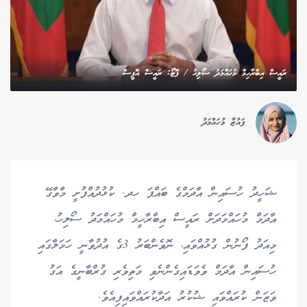
ރައީސް އިބްރާހިމް މުހައްމަދު ސޯލިހު / ފޮޓޯ: ރައީސް އޮފީސް
ފައުޒާ މުހައްމަދު
ޝަހީދު ހުސައިން އާދަމްގެ ބައްޕަ ހދ. ކުޅުދުއްފުށީ މާވާގޭ
އާދަމް މުހައްމަދަށް ރައީސް އިބްރާހީމް މުހައްމަދު ސޯލިހު،
މިއަދު ފޯނުން ގުޅުއްވައި، ނޮވެންބަރު 3ގެ އުދުވާނީ ހަމަލާގައި
ހުސައިން އާދަމް ވެވަޑައިގެންނެވި މަތިވެރި ގުރްބާނީގެ އަގު
ވަޒަން ކުރައްވައި ޝުކުރު އަދާކުރައްވައިފިއެވެ.