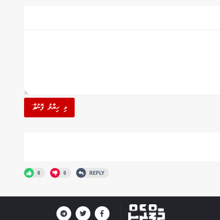
މި ހިޔާލު ފޮނުވާ'
0
0
REPLY