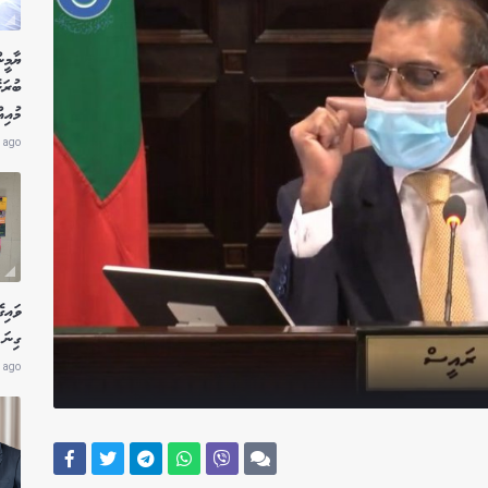
ޔާމީނ
ބުރަ
މުއި
 ago
ވައިގ
ގިނަ 
 ago