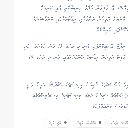
ސަރުކާރަށް ވައްކަމުގެ ތުހުމަތުތައް ކޮށްފައި ވަނީ ކޮވިޑް-19 އާ ގުޅިގެން ހެލްތު މިނިސްޓްރީ އާއި ޓޫރިޒަމް
 ޖެނެރަލް އޮފީހުން އާންމުކުރި ރިޕޯޓުތަކުގައި ކޮރަޕްޝަނަށް
ކޮށްފައި ވަނިކޮށެވެ.
ކޮވިޑް-19 އާ ގުޅިގެން ޓޫރިޒަމް މިނިސްޓްރީގެ އޮޑިޓް ރިޕޯޓް އާންމިކޮށްފައި ވަނީ މި މަހުގެ 13 ވަނަ ދުވަހެވެ. އަދި
ހެލްތް މިނިސްޓްރީން ކޮށްފައިވާ ހަރަދުތަކާއި ގުޅިގެން އޮޑިޓް އޮފީހުން ރިޕޯޓެއް އާންމުކޮށްފައި ވަނީ މި މަހުގެ 16
ައިވާ މައްސަލަތަކާ ގުޅިގެން މިނިސްޓަރު އަބްދުﷲ އަމީން ވަނީ
ަޕްޝަންތަކާ ގުޅިގެން ހެލްތު މިނިސްޓްރީގެ އިސްވެރިންތަކެއް
ުވެސް ކުރައްވާފައެވެ.
ދުﷲ އަމީން
އަބްދުﷲ ޔާމީން
އަލީ ވަހީދު