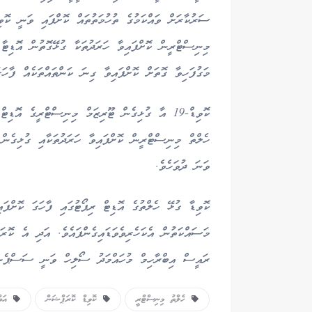
މިނިސްޓްރީން ކޮށްފައިވާ ހަރަދުތަކާ ގުޅޭގޮތުން އޮޑިޓާ
މަގުފަހިވާ ގޮތަށް ކޮށްފައިވާ ގިނަ ކަންތައްތަކެއް ފާހަގަ
ވަނަ ދުވަހެވެ.
ކޮވިޑާ ގުޅޭ ހެލްތުގެ އޮޑިޓް ރިޕޯޓުގައި ފާހަގަ ކޮށްފ
މަސައްކަތުން އެކަހެރިވެވަޑައިގެންފައެވެ. އަދި އެ ކޮރ
ރައީސް އިބްރާހިމް މުހައްމަދު ސޯލިހް ވަނީ ސަސްޕެންޑ
ހެލްތު މިނިސްޓްރީ
ކޮވިޑް ކޮރަޕްޝަން
އަބް