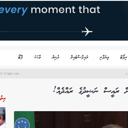
ރިޕޯޓް
ވިޔަފާރި
ލައިފްސްޓައިލް
ދުނިޔެ
ވާހަކަ
ފޮޓޯ
5 °C light rain
L
ަށް ރައީސް ނަޝީދުގެ ރައްދެއް!
އިތު