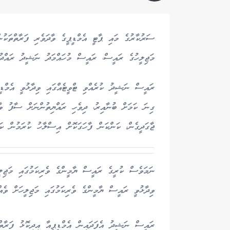
ސަރުކާރުގެ މައި ޕާޓީ އެމްޑީޕީގެ ވާދަވެރި ފަރާތްތަކުން
މަޖިލީހުގެ ރައީސް، ރައީސް މުހައްމަދު ނަޝީދު ރައްދު 
ރައީސް ނަޝީދު ކުރެއްވި ޓްވީޓެއްގައި ވިދާޅުވީ އެމްޑީޕ
ގިނަ ކަމަށް ބުނާއިރު، ދިވެހި ރައްޔިތުންނަށް ސާފު ވ
ޖާގަދީގެން، ކަންކަން ފާހަގަކޮށް އިސްލާހު ކުރަމުން ކަމ
ނަމަވެސް ކުރީގެ ރައީސް ޔާމީންގެ ވެރިކަމުގައި މަޖިލީ
ވިދާޅުވީ ރައީސް ޔާމީންގެ ވެރިކަމުގައި މަޖިލީހަށް ވެއ
ރައީސް ނަޝީދު އެފަދައިން އެމްޑީޕީއާ އިދިކޮޅު ފަރާތްތ