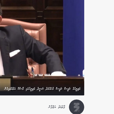
މަޖިލީހުގެ ރައީސް ރައީސް މުހައްމަދު ނަޝީދު މަޖިލީހުގައި މާސްކް އަޅުއްވައިގެން
ފާތުމަތު އަޖްފާން