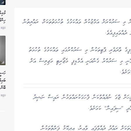
މުއިއ
ހިންގ
 މި ސަރުކާރަށް އަމާޒުކުރާ ވައްކަމުގެ ތުހުމަތުތަކަށް، ރައްޔިތުން
 ago
ދެއްވައިފިއެވެ.
ީގެ ވާދަވެރި ޕާޓީތަކުން މި ސަރުކާރުގައި ވައްކަމުގެ ތުހުމަތު
ާނީ މި ސަރުކާރު ގެންދަނީ އެމްޑީޕީ މެޖޯރިޓީ މަޖިލިސް އަށް
ަށެވެ.
ހަސީނ
ބައިވ
ބޮން 
 ago
ހަށް ޖާގަ ނުދެއްވާކަން ފާހަގަކުރައްވަމުން ރައީސް ނަޝީދު
ްދީ "ސިފައިން" ކަމަށެވެ.
ަކަށް ރައްދު ދެއްވާފައި ވާއިރު، އިދިކޮޅު ފަރާތްތަކުން