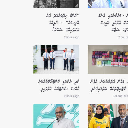
ް ސަރުކާރުގައި އެންމެ
"އެންމެ ހިތްވަރުގަދަ އެއް
ކޮށް އުޅުއްވީ ރައީސް
އޮފިސަރު" - ނާފިއުގެ
އްޒު: ޝުޖާއު
އެކުވެރިޔާގެ ޝުއޫރު!
2 hours ago
2 hours
ެ މަގުން އެތެރެކުރަން އުޅުނު
ކުދި ރުކުމަޑި ކޮންޓްރޯލްކުރުމަށް
ކާޓްރިޖްތަކެއް އަތުލައިގެންފި
ހާއްސަ ސެންޓަރެއް ހުޅުވައިފި
2 hours ago
58 minutes