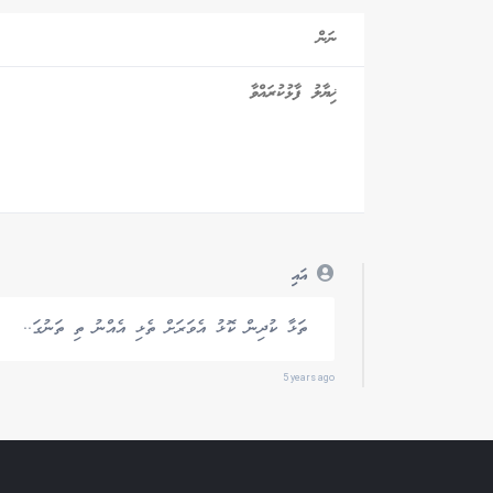
އައި
ތަޅާ ކުދިން ކޮޅު އެވަރަށް ތެޅި އެއްނު ތި ތަނުގަ..
5 years ago