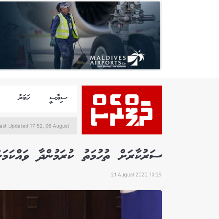
ސިޔާސީ
ހަބަރު
ast Updated 17:52, 06 August
ސަރުކާރަށް ތުހުމަތު ކުރަމުންދާ ވައްކަމ
21 August 2020, 13:29