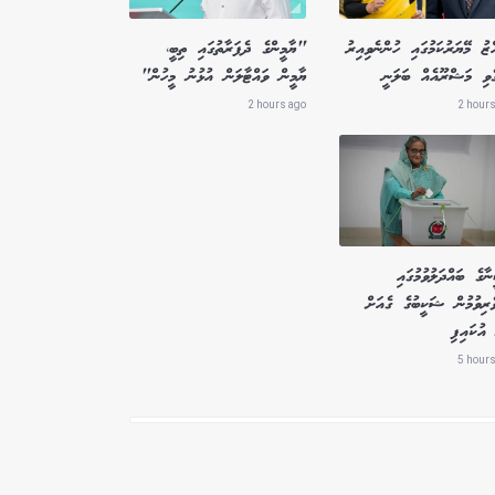
ްޒު މޭޔަރުކަމުގައި ހުންނެވިއިރު
"ޔާމީންގެ ދެފަރާތުގައި ތިބީ،
ެވި މަޝްރޫއެއް ބަލަނީ
ޔާމީން ވައްޓާލަން އުޅުނު މީހުން"
2 hours ago
2 hours
ާގެ ބައްދަލުވުމުގައި
ެރިވުމުން ޝަކީބުގެ ގެއަށް
އުކައިފި
5 hours