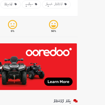
މުހައްމަދު ނަޝީދު
ސިޔާސީ
ޓުއަރިޒަމް
0%
50%
ޚިޔާލު ފާޅުކުރައްވާ