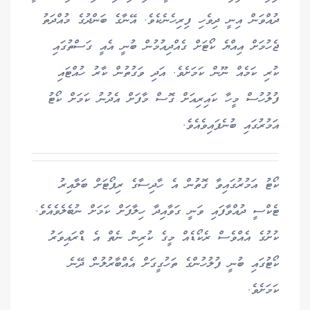
ދުއްވަން އިނީ ދިވެހި ފިރިހެނެކެވެ. އޭނާގެ ބަންދުގެ މުއްދަތު
ޖެހުމަށް އިއްޔެ ކޯޓަށް ގެއްދިއުމުން ބުނީ އެއީ ގަސްތުގައި
ކުރި ކަމެއް ނޫން ކަމަށެވެ. އަދި ވަގުތުން ކާރު ހުއްޓައި
ފުލުހުސް މީހާ ކައިރިއަށް ގޮސް މާފަށް އެދުނު ކަމަށް ކޯޓު
އަމުރުގައި ބުނެފައިވެއެވެ.
ކޯޓު އަމުރުގައިވާ ގޮތުން އެ ހާދިސާގެ ރިޕޯޓަށް ބަލާއިރު
ޓެކްސީ ދުއްވާފައި ވަނީ ގަވާއިދާ ހިލާފަށް ކަމަށް ނުބެލެވެއެވެ.
ކުށުގެ އެއްވެސް ރެކޯޑެއް މީގެ ކުރިން ނެތް އެ ޑްރައިވަރު
ކޯޓުގައި ބުނީ ފުލުހުންގެ ތަހުގީގަށް އެއްބާރުލުން ދޭނެ
ކަމަށެވެ.