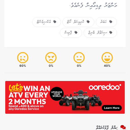
މަންޒަރު ވީޑިއޯއިން ފެނެއެވެ.
ހަބަރު
ކްރިމިނަލް ކޯޓް
އެކްސިޑެންޓް
ސިނަމާލެ ބްރިޖް
ޕޮލިސް
60%
0%
0%
40%
ޚިޔާލު ފާޅުކުރައްވާ