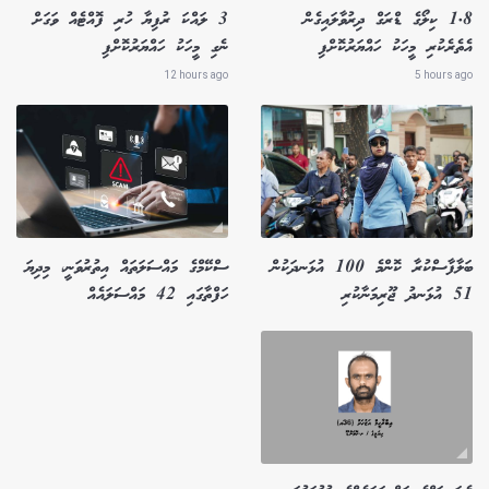
1.8 ކިލޯގެ ޑްރަގް ދިރުވާލައިގެން
3 ލައްކަ ރުފިޔާ ހުރި ފޮއްޓެއް ވަގަށް
އެތެރެކުރި މީހަކު ހައްޔަރުކޮށްފި
ނެގި މީހަކު ހައްޔަރުކޮށްފި
12 hours ago
5 hours ago
ބަލާފާސްކުރާ ކޮންމެ 100 އުޅަނދަކުން
ސްކޭމްގެ މައްސަލަތައް އިތުރުވަނީ، މިދިޔަ
51 އުޅަނދު ޖޫރިމަނާކުރި
ހަފްތާގައި 42 މައްސަލައެއް