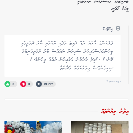
ޓެރަރިޒަމްގެ މައްސަލައެއްގެ ތުހުމަތުގައި
މީހަކު ހޯދަނީ
ހިންޓްސް
ފުލުހުންގެ ކާރެއް ރެޑް ލައިޓް ވެފައި އޮއްވައި ބާރު ދުވެލީގައި
ބީކަންޖައްސާފައިހުރެ ސައިރަން ނުޖައްސާ ބާރު ދުވެލީގަނިކުމެ
ލޭންސް ސްވިޗް ކުރުމުން ގަވާއިދުން ދުއްވާ މީހުންވެސް
ސިހިގެންގޮސް މިވަރުކަމެއް ވެދާނެތާ
2 years ago
3
0
REPLY
އިތުރު ލިޔުންތައް