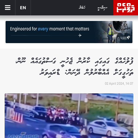
ސިޔާސީ
ހަބަރު
EN
ފުލުހެއްގެ ގައިގައި ކާރުން ޖެހުނީ ގަސްތުގައެއް ނޫން،
ތަހުގީގަށް އެއްބާރުލުން ދޭނަން: ޑްރައިވަރު
02 April 2024, 14:07