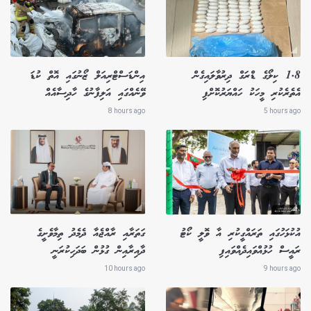
1.8 ކިލޯގެ ޑްރަގް ދިރުވާލައިގެން
އިންޑަސްޓްރިއަލް ޒޯނުގައި އޮތް ކުޑަ
އެތެރެކުރި މީހަކު ހައްޔަރުކޮށްފި
ވޭނެއްގައި އަލިފާނުގެ ހާދިސާއެއް
8 hours ago
5 hours ago
އުކުޅަހުގައި ތަރައްގީކުރި އާ ވޮލީ ކޯޓު
ގަތަރާއި ރާއްޖެއާ ދެމެދު ތިމާވެށީގެ
ރައީސް ހުޅުއްވައިދެއްވައިފި
ދާއިރާއިން ގުޅުން ބަދަހިކުރަނީ
10 hours ago
9 hours ago