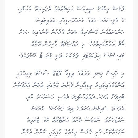
ފުލުސް މީހާއަށް ސީރިއަސް އަނިޔާތަކެއް ވެފައިނުވާ ކަމަށާއި،
އެ އޮފިސަރުގެ އަތުގެ މުލައްދަނޑިއާއި އަތްތިލައިން
ހަންމަށައުގެން ގޮސްފައިވާ ކަމަށް ފުލުހުން ބުނެފައިވާ ކަމަށް
ކޯޓު އަމުރުގައިވެއެވެ. މި މައްސަލައާ ގުޅިގެން އޭނާގެ
ލައިސެންސް ހިފަހައްޓައި ފުލުހުން ވަނީ ކާރު ޓޯ ކޮށްފައެވެ.
މި ހާދިސާ ހިނގި ވަގުތުގެ ވީޑީއޯ ފޫޓޭޖް ސޯޝަލް މީޑިއާގައި
އާންމުވެފައިވާއިރު ވީޑިއޯއިން ފެންނަ ގޮތުގައި ވެލާނާ އެއާޕޯޓުން
ބްރިޖަށް އަރަން ދުއްވަމުންދިޔަ ޓެކްސީ މަސައްކަތް ކުރީ
އެވަގުތު ސައިރެން އަޅަމުން ދިޔަ ފުލުހުންގެ ކާރަކުން
ނެއްޓުމަށެވެ. ނަމަވެސް ކާރުގެ ކޮންޓްރޯލް ދޫވެ ޓްރެފިކް
ބަލަހައްޓަން ހުރި ފުލުސް މީހެއްގެ ގައިގައި ކާރުން ޖެހުނު