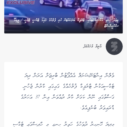
މިއަދު ހިނގި އެކްސިޑެންޓުގައި، ޓްރެފިކް ބަލަހައްޓަން ހުރި ފުލުހުގެ ގައިގަ ޓެކްސީ ޖެހެނީ / ވީޑިއޯ
ސްކްރީންޝޮޓް
އާލިޔާ މުހައްމަދު
ވެލާނާ އިންޓަނޭޝަނަލް އެއާޕޯޓުން ބްރިޖަށް އަރަން ދިޔަ
ޓެކްސީއަކުން ޓްރެފިކް ފުލުހެއްގެ ގައިގައި ކާރުން ޖެހުނީ
ގަސްތުގައި ނޫން ކަމަށް ކާރު ދުއްވަން އިން 37 އަހަރުގެ
ޑްރައިވަރު ބުނެފިއެވެ.
މިދިޔަ ހޮނިހިރު ދުވަހުގެ ހަވީރު ހިނގި މި ހާދިސާގައި ޓެކްސީ