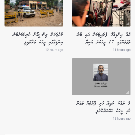
އެއާ އިންޑިއާގެ ފްލައިޓަކަށް އައި ބާރު
ކުއްޖަކަށް ޖިންސީގޯނާ ކުރިކަމަށްބުނެ
ލޮޅުމެއްގައި 17 މީހަކަށް އަނިޔާ
އިންޑިއާގައި މީހަކު މަރާލައިފި
12 hours ago
11 hours ago
3 ލައްކަ ރުފިޔާ ހުރި ފޮއްޓެއް ވަގަށް
ނެގި މީހަކު ހައްޔަރުކޮށްފި
12 hours ago