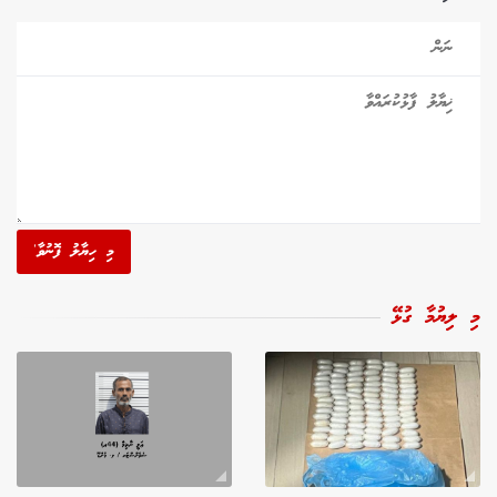
މި ހިޔާލު ފޮނުވާ'
މި ލިޔުމާ ގުޅޭ