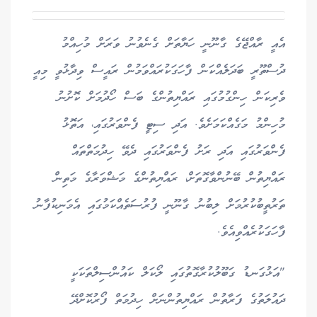
އެއީ ރާއްޖޭގެ ގާނޫނީ ހަޔާތަށް ގެނެވުނު ވަރަށް މުހިއްމު
ދުސްތޫރީ ބަދަލެއްކަން ފާހަގަކުރައްވަމުން ރައީސް ވިދާޅުވީ މިއީ
ވެރިކަން ހިންގުމުގައި ރައްޔިތުންގެ ބަސް ހޯދުމަށް ކޮށުނު
މުހިންމު މަގެއްކަމަށެވެ. އަދި ސިޓީ ފެންވަރުގައި، އަތޮޅު
ފެންވަރުގައި އަދި ރަށު ފެންވަރުގައި ދެވޭ ހިދުމަތްތައް
ރައްޔިތުން ބޭނުންވާގޮތަށް، ރައްޔިތުންގެ މަޝްވަރާގެ މަތިން
ތަރުތީބުކުރުމަށް ލިބުނު ގާނޫނީ ފުރުސަތެއްކަމުގައި އެމަނިކުފާނު
ފާހަގަކުރެއްވިއެވެ.
"އަޅުގަނޑު ގަބޫލުކުރާގޮތުގައި ލޯކަލް ކައުންސިލްތަކަކީ
ދައުލަތުގެ ފަރާތުން ރައްޔިތުންނަށް ހިދުމަތް ފޯރުކޮށްދޭ