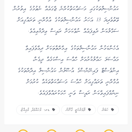
ކައުންސިލްތަކުގައި މަސައްކަތްކުރާނެ ޖާގައެއް ނެތުމުގެ އިތުރުން
ވޭތުވެދިޔަ 13 އަހަރު ކައުންސިލްތަކުގެ އުމްރާނީ ތަރައްގީއަށް
ސަމާލުކަން ދެވިފައެއް ނުވާކަމަށް ރައީސް ވިދާޅުވިއެވެ.
އެހެންކަމުން ކައުންސިލްތަކުގެ އިމާރާތްތަކަށް ދިމާވެފައިވާ
މައްސަލަ ހައްލުކުރުމަށް ހާއްސަ އިސްކަމެއް ދީގެން،
އިންވެސްޓާ ފައިނޭންސްގެ އުސޫލުން ކައުންސިލް އިދާރާތަކުގެ
އުމްރާނީ ތަރައްގީއަށް ހާއްސަ މަސައްކަތްތަކެއް ކުރުމަށް
ނިންމާފައިވާކަން ރައީސް ވަނީ ހާމަކުރައްވާފައެވެ.
ހަބަރު
ލާމަރުކަޒީ ގާނޫނު
ޑރ. މުހައްމަދު މުއިއްޒު