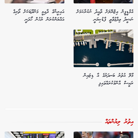
އެމްޑީޕީން އިޒްރޭލަށް ތާއީދު ނުކުރާކަމަށް
އައިރީނާގެ ދާއިމީ މަންދޫބަކަަށް ތޯރިގް
ނަޝީދު ވިދާޅުވާތީ ފާޑުކިޔަނީ
އައްޔަންކުރަން ރުހުން ހޯދަނީ
މާލޭ އުތުރު ބަނދަރުގެ އާ ޑިޒައިން
ރައީސް އާންމުކުރައްވައިފި
އިތުރު ލިޔުންތައް