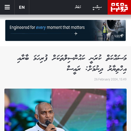
ސިޔާސީ
ހަބަރު
EN
މަސައްކަތް ކުރަނީ ކައުންސިލްތަކަށް ފުރިހަމަ ބާރާއި
އިހްތިޔާރު ދިނުމަށް: ރައީސް
26 February 2024, 15:49