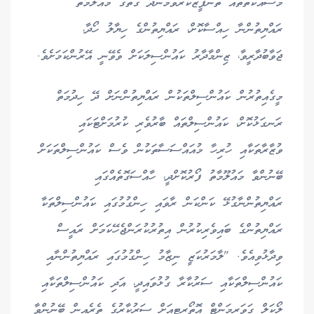
މަސައްކަތްތައް ތަންފީޒުކުރެވެމުންދާ ގޮތުގެ މައުލޫމާތު
ރައްޔިތުންނާ ހިއްސާކޮށް، ރައްޔިތުންގެ ހިޔާލު ހޯދާ،
ޖަވާބުދާރީވާ، ޒިންމާދާރު ކައުންސިލަކަށް ވެވޭނީ އޭރުންކަމަށެވެ.
މީގެއިތުރުން ކައުންސިލްތަކުން ރައްޔިތުންނަށް ދޭ ހިދުމަތް
ރަނގަޅުކޮށް، ކައުންސިލްތައް ބާރުވެރި ކުރުމަށްޓަކައި
ވުޒާރާތަކާއި ހުރިހާ މުއައްސަސާތަކުން ވެސް ކައުންސިލްތަކަށް
ބޭނުންވާ މައުލޫމާތު ފޯރުކޮށްދީ، ހާއްސަގޮތެއްގައި
ރައްޔިތުންނާގުޅޭ ކަންކަން ރާވައި ހިންގުމުގައި ކައުންސިލްތަކާ
ރައްޔިތުންގެ ބައިވެރިކުރުން އިތުރުކުރަންޖެހޭކަމަށް ރައީސް
ވިދާޅުވިއެވެ. "ލާމަރުކަޒީ ނިޒާމު ހިންގުމުގައި ރައްޔިތުންނާއި
ކައުންސިލްތަކާއި ސަރުކާރާ ގުޅުވައިދީ، އަދި ކައުންސިލްތަކާއި
ލޯކަލް ގަވަރމަންޓް އޮތޯރިޓީއަށް ސަރުކާރުގެ ތެރެއިން ބޭނުންވާ