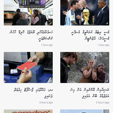
މެސީ ރިޓަޔާ ކުރަންވީމާ އެނގޭނީ
ހަނގުރާމައާހެދި ޔޫރަޕުގެ ހޮލިޑޭ ހާހުން
މެސީއަށް: އާޖެންޓީނާ
ކެންސަލްވަނީ
1 hour ago
1 hour ago
ރަޝިއާއިން ޔޫކްރެއިން އަށް ގިނަ
ގދ. ގައްދޫގައި ޕާސްޕޯޓް ހިދުމަތް
އަދަދެއްގެ ބޮން އަޅައިފި
ފަށައިފި
6 hours ago
2 hours ago