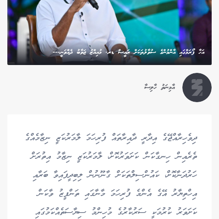
އަހާ ފޯރަމްގައި އާންމުންގެ ސުވާލުތަކަށް ރައީސް ޑރ. މުއިއްޒު ޖަވާބު ދެއްވަނީ---
އާމިނަތު ހާލިސާ
ދިވެހިރާއްޖޭގެ އިދާރީ ދާއިރާތައް ފުރިހަމަ ލާމަރުކަޒީ ނިޒާމެއްގެ
ތެރެއިން ހިނގާކަން ކަށަވަރުކޮށް، ލާމަރުކަޒީ ނިޒާމު އިތުރަށް
ހަރުދަނާކޮށް، ކައުންސިލްތަކަށް ގާނޫނުން ލިބިދީފައިވާ ބަރާއި
އިހްތިޔާރު އޭގެ އެންމެ ފުރިހަމަ މާނާގައި ތަންފީޒު ވާކަން
ކަށަވަރު ކުރުމަކީ ސަރުކާރުގެ މުހިންމު ސިޔާސަތެއްކަމުގައި