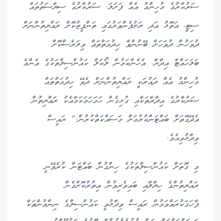
ސަރުކާރުގެ މުހިންމު އެއް ފަށަލަ. ސަރުކާރުގެ ސިޔާސަތުތައް
ސިޓީ، އަތޮޅު އަދި ރަށުފެންވަރުގައި ތަންފީޒުކޮށް ރައްޔިތުންނަށް
ދުވަހުން ދުވަހަށް ބޭނުންވާ ހިދުމަތްތައް ވިލަރެސްކޮށް
ބަލަހައްޓާ އިދާރާ. އެހެންކަމުން ލޯކަލް ކައުންސިލްތަކުގެ އެންމެ
މުހިންމު އެއް ދައުރަކީ ރައްޔިތުންނަށް ދެވޭ ހިދުމަތްތައް
ސަރުކާރުގެ އިދާރާތަކާއި ގުޅިގެން ހަމަހަމަކަމާއެކު ރައްޔިތުން
އެދޭގޮތަށް ބައްޓަންކުރުމަށް މަސައްކަތްކުރުން." ރައީސް
ވިދާޅުވިއެވެ.
މި ގޮތަށް ކައުންސިލްތަކުގެ ހިންގުން ބައްޓަން ކުރެވޭނީ
ރައްޔިތުންގެ ހިޔާލާއި ބައިވެރިވުން އިތުރުކޮށްގެން
ފާހަގަކުރައްވަމުން ރައީސް ވިދާޅުވީ ކައުންސިލްގެ ނިންމުންތަކާ