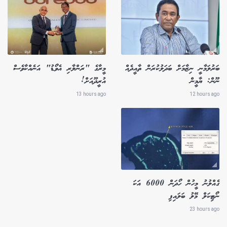
ބަރުލަމާނީ ނިޒާމަށް ބަދަލުކުރަން ތާއީދެއް
މީރާގެ "ރަންލާރި އެވޯޑު" އަނެއްކާވެސް
ނޫން: ޔާމީން
އުރީދޫއަށް!
13 hours ago
12 hours ago
ގެއްލުނު މީހުން ހޯދަން 6000 އަކަ
ނޯޓިކަލް މޭލު ބަލައިފި
23 hours ago