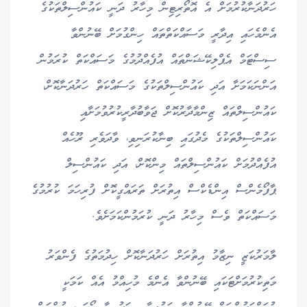
ހަރުދަނާކުރުމަށް އެ އޮތޯރިޓިން މިހާރު ދަނީ ކައުންސިލްތަކުގެ
އެންމެހައި އިދާރީ މަސައްކަތްތައް ހިންގުމަށް ބޭނުންވާ
ސިސްޓަމް އެޕްލިކޭޝަންތައް އުފެއްދުމުގެ މަސައްކަތް ކުރަމުން
އަންނަކަމަށާ އަދި ކައުންސިލްތަކުގެ މަސައްކަތް ހަރުދަނާކޮށް،
ކައުންސިލްތައް ޒިންމާދާރުކޮށް ޖަވާބުދާރީކުރުވުމަށާއި
ކައުންސިލްތަކުގެ މެދުގައި ބިނާކުރަނިވި، ވާދަވެރި ރޫހެއް
އުފެއްދުމަށް ކައުންސިލްތައް މިންކޮށް، އަދި ކައުންސިލް
ޕާފޯމެންސް އިންޑެކްސް އިތުރަށް ތަރައްގީކޮށް ފުރިހަމަ ކުރުމުގެ
މަސައްކަތް ވެސް މިހާރު ދަނީ ކުރަމުންކަމަށެވެ.
ލާމަރުކަޒީ ނިޒާމު އިތުރަށް ހަރުދަނާކޮށް ހިދުމަތުގެ ފެންވަރު
މަތިކުރުމަށްޓަކައި ބޭނުންވާ އެންމެ މުހިއްމު އެއް ކަމަކީ