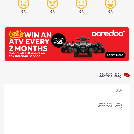
0%
0%
0%
0%
ޚިޔާލު ފާޅުކުރައްވާ