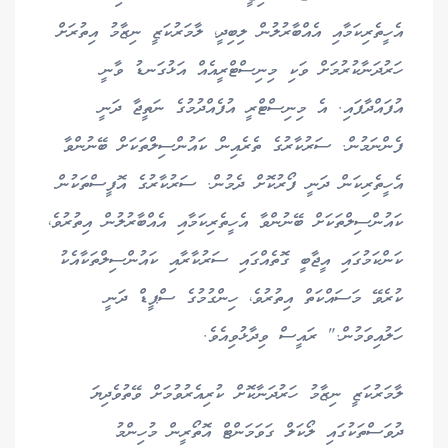
އެހީތެރިކަމާއި އެއްބާރުލުން ލިބިދީ، ލާމަރުކަޒީ ނިޒާމު އިތުރަށް
ހަރުދަނާކުރުމަށް ވަކި މިނިސްޓްރީއެއް އަޅުގަނޑު ވާނީ
އުފައްދާފައި. އެ މިނިސްޓްރީ އުފެއްދުމުގެ ނަތީޖާ ދަނީ
ފެންނަމުން. ސަރުކާރުގެ ތެރެއިން ކައުންސިލްތަކަށް ބޭނުންވާ
އެހީތެރިކަން ދަނީ ފޯރުކޮށް ދެމުން. ސަރުކާރުގެ އޮފީސްތަކުން
ކައުންސިލްތަކަށް ބޭނުންވާ އެހީތެރިކަމާއި އެއްބާރުލުން އިތުރުވެ،
ކަންކަމުގައި އީޖާބީ ގޮތެއްގައި ސަރުކާރާއި ކައުންސިލްތަކާއެކު
ކުރެވޭ މަސައްކަތް އިތުރުވެ، ހިންގުމުގެ ސްޕީޑް ދަނީ
ހަލުއިވަމުން." ރައީސް ވިދާޅުވިއެވެ.
ލާމަރުކަޒީ ނިޒާމު ހަރުދަނާކޮށް ކުރިއެރުވުމަށް ވޭތުވެދިޔަ
ދުވަސްތަކުގައި ލޯކަލް ގަވަމަންޓް އޮތޯރީން މުހިންމު