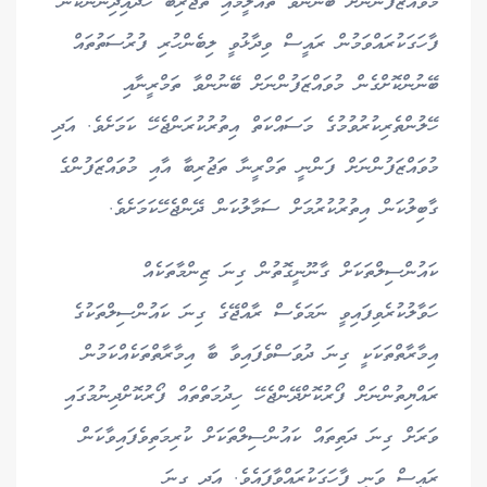
މުވައްޒަފުންނަށް ބޭނުންވާ ތައުލީމާއި ތަޖުރިބާ ހޯދައިދިނުންކަން
ފާހަގަކުރައްވަމުން ރައީސް ވިދާޅުވީ ލިބެންހުރި ފުރުސަތުތައް
ބޭނުންކޮށްގެން މުވައްޒަފުންނަށް ބޭނުންވާ ތަމްރީނާއި
ހޭލުންތެރިކުރުވުމުގެ މަސައްކަތް އިތުރުކުރަންޖެހޭ ކަމަށެވެ. އަދި
މުވައްޒަފުންނަށް ފަންނީ ތަމްރީނާ ތަޖުރިބާ އާއި މުވައްޒަފުންގެ
ގާބިލުކަން އިތުރުކުރުމަށް ސަމާލުކަން ދޭންޖެހޭކަމަށެވެ.
ކައުންސިލްތަކަށް ގާނޫނީގޮތުން ގިނަ ޒިންމާތަކެއް
ހަވާލުކުރެވިފައިވީ ނަމަވެސް ރާއްޖޭގެ ގިނަ ކައުންސިލްތަކުގެ
އިމާރާތްތަކަކީ ގިނަ ދުވަސްވެފައިވާ ބާ އިމާރާތްތަކެއްކަމުން
ރައްޔިތުންނަށް ފޯރުކޮށްދޭންޖެހޭ ހިދުމަތްތައް ފޯރުކޮށްދިނުމުގައި
ވަރަށް ގިނަ ދަތިތައް ކައުންސިލްތަކަށް ކުރިމަތިވެފައިވާކަން
ރައީސް ވަނީ ފާހަގަކުރައްވާފައެވެ. އަދި ގިނަ