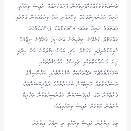
މަސައްކަތްތަކެއްކޮށްފައިވާކަން ފާހަގަކުރައްވާ ރައީސް ވިދާޅުވީ
ހުރިހާ ކައުންސިލްތަކެއް މިހާރުވަނީ އެއް ވިއުގައަކުން ގުޅާލެވި،
ދައުލަތުގެ ހުރިހާ މުއައްސަސާތަކަކާއެކު ފަސޭހަކަމާއެކު
މުއާމަލާތު ކުރެވޭނެ، ލިޔެކިޔުން އަރުޝީފު ކުރެވޭނެ ނިޒާމެއް
ގާއިމުކުރެވިފައި ކަމަށެވެ. އަދި ކައުންސިލްތަކުން ކުރާ އިދާރީ
ގިނަ މަސައްކަތްތަކާއި ފައިސާގެ މުއާމަލާތްތަކާއި
ބަލަހައްޓަންޖެހޭ ދަފްތަރުތައް ބެލެހެއްޓުމާއި ކައުންސިލްގެ
މަސައްކަތްތައް މޮނިޓާކޮށް ބެލެހެއްޓުމުގެ އެޕްލިކޭޝަންތައް،
ފަރުމާކޮށް އޭގެ ލުއިފަސޭހަކަން ކައުންސިލްތަކުން ތަޖުރިބާ
ކުރަމުން ދާކަަމަށް ރައީސް ވިދާޅުވިއެވެ.
މީގެ އިތުރުން ރައީސް ވިދާޅުވީ މި ނިޒާމު އިތުރަށް