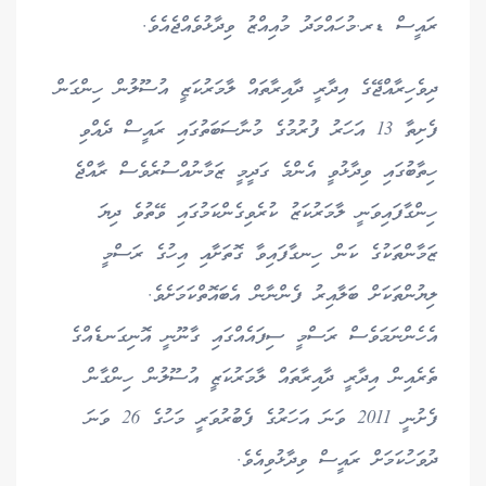
ރައީސް ޑރ.މުހައްމަދު މުއިއްޒު ވިދާޅުވެއްޖެއެވެ.
ދިވެހިރާއްޖޭގެ އިދާރީ ދާއިރާތައް ލާމަރުކަޒީ އުސޫލުން ހިންގަން
ފެށިތާ 13 އަހަރު ފުރުމުގެ މުނާސަބަތުގައި ރައީސް ދެއްވި
ހިތާބުގައި ވިދާޅުވީ އެންމެ ގަދީމީ ޒަމާނުއްސުރެވެސް ރާއްޖެ
ހިންގާފައިވަނީ ލާމަރުކަޒު ކުރެވިގެންކަމުގައި ވޭތުވެ ދިޔަ
ޒަމާންތަކުގެ ކަން ހިނގާފައިވާ ގޮތަށާއި އިހުގެ ރަސްމީ
ލިޔުންތަކަށް ބަލާއިރު ފެންނާން އެބައޮތްކަމަށެވެ.
އެހެންނަމަވެސް ރަސްމީ ސިފައެއްގައި ގާނޫނީ އޮނިގަނޑެއްގެ
ތެރެއިން އިދާރީ ދާއިރާތައް ލާމަރުކަޒީ އުސޫލުން ހިންގާން
ފެށުނީ 2011 ވަނަ އަހަރުގެ ފެބުރުވަރީ މަހުގެ 26 ވަނަ
ދުވަހުކަމަށް ރައީސް ވިދާޅުވިއެވެ.