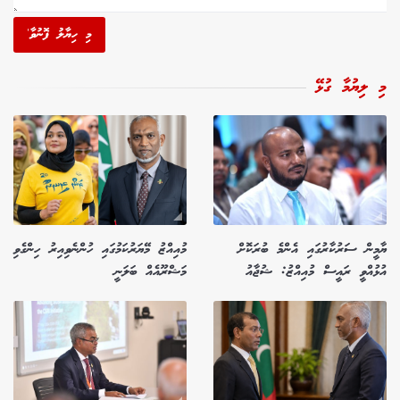
މި ހިޔާލު ފޮނުވާ'
މި ލިޔުމާ ގުޅޭ
ޔާމީން ސަރުކާރުގައި އެންމެ ބުރަކޮށް
މުއިއްޒު މޭޔަރުކަމުގައި ހުންނެވިއިރު ހިންގެވި
އުޅުއްވީ ރައީސް މުއިއްޒު: ޝުޖާއު
މަޝްރޫއެއް ބަލަނީ