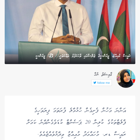
ރައީސް މުއިއްޒު، ޕީއެންސީގެ ޖަލްސާގައި ވާހަކަފުޅު ދައްކަވަނީ / ފޮޓޯ: ޕީއެންސީ
ޢާއިޝަތު ނުހާ
follow me
އަންނަ މަހުން ފެށިގެން ހުޅުމާލެ ފުރަތަމަ ފިޔަވަހީގެ
ފްލެޓްތަކުގެ ކުލިން 20 ޕަސެންޓް ކުޑަވެގެންދާނެ ކަމަށް
ރައީސް ޑރ. މުހައްމަދު މުއިއްޒު ވިދާޅުވެއްޖެއެވެ.