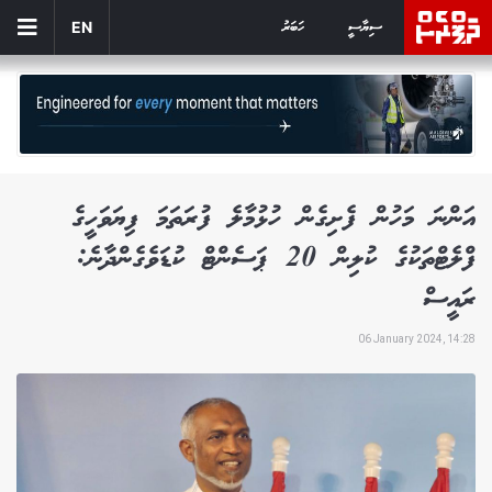
ސިޔާސީ
ހަބަރު
EN
އަންނަ މަހުން ފެށިގެން ހުޅުމާލެ ފުރަތަމަ ފިޔަވަހީގެ
ފްލެޓްތަކުގެ ކުލިން 20 ޕަސެންޓް ކުޑަވެގެންދާނެ:
ރައީސް
06 January 2024, 14:28