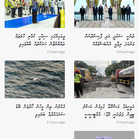
ތުރުކީ، ސައުދީ އަދި ޕާކިސްތާނުން
ވީއައިއޭގައި ސިއްހީ ކުއްލި ހާލަތައް
ވަރުގަދަ ދިފާއީ އެއްބަސްވުމެއް
ތައްޔާރުވާން ހަރަކާތެއް ބާއްވައިފި
12 hours ago
10 hours ago
އަމީނީމަގު މަޝްރޫއާ ގުޅިގެން އަސްލު
ގެއްލުނު ތިން މީހުން ހޯދުމަށް ބޮޑު
ޓީވީން ފަތުރަނީ ދޮގު: އެމްޓީސީސީ
ސަރަހައްދެއް ބަލައިފި
21 hours ago
15 hours ago