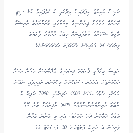
ރައީސް މުއިއްޒު މިފަދައިން ވިދާޅުވީ ހުސްވެފައިވާ މާލެ ސިޓީ
މޭޔަރުގެ މަގާމަށް ޕީއެންސީގެ ޓިކެޓުގައި ވާދަކުރައްވާ އާއިޝަތު
އާޒިމާ ޝަކޫރުގެ ކެމްޕެއިނަށް މިއަދު ހުޅުމާލެ ފުރަތަމަ
ފިޔަވައްސަށް ވަޑައިގެން ވާހަކަފުޅު ދައްކަވަމުންނެވެ.
ރައީސް ވިދާޅުވީ ފުރަތަމަ ފިޔަވަހީގެ ފްލެޓްތަކަށް މަހުން މަހަށް
ދައްކަންޖެހޭ އަދަދަށް ސަރުކާރުން މިހާތަނަށް ލުއިދީފައި ނުވާނެ
ކަމަށާއި ގާތްގަނޑަކަށް 4000 ރުފިޔާއާއި 7000 ރުފިޔާ އާ
ނުވަތަ މެއިންޓެނެންސްއާއެކު 6000 ރުފިޔާއަށް ވުރެ ބޮޑު
އަގެއް ދައްކަން ޖެހޭ ކަމަށެވެ. އަދި މި އަންނަ މަހުން
ފެށިގެން އެ ހުރިހާ ފްލެޓަކުން 20 ޕަސެންޓް އަގު