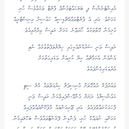
މެއިންޓެނެންސް ޕީ ބަލަހައްޓަމުންދާ ފްލެޓް ތަކެއްވެސް ހުރި
ކަމަށެވެ. އަދި އެ ޕްލެޓްތައްއެޗްޑީސީއާ ހައުސިން މިނިސްޓްރީއާ
ގުޅިގެން ގޮތްތަކެއް ހޯދަވާނެ ކަމަށް ރައީސް ވިދާޅުވިއެވެ.
ރައީސް ވަނީ ސަރުކާރާއެކީގައި ހިޔާލުތަފާތުވުމެއް ނެތި
އެންމެން އެކައްޗެއް ކިޔާ ކުރިއަށް ވަޑައިގަތުމަށް
އެދެވަޑައިގެންފައެވެ.
ވައުދުފުޅާ އެއްގޮތަށް މުނިސިޕަލް ހިދުމަތްތައް މާލެ ސިޓީ
ކައުންސިލްގެ ދަށަށް ގެންގޮސްފައިވާކަން ރައީސް ވަނީ
ފާހަގަކުރައްވާފައެވެ. އަދި ޖޫރިމަނާތައް މާފުކޮށްދެއްވާފައިވާ
ކަމަށާއި ނުދައްކާ ހުރި، ޕެންޑިން ޕޭމެންޓްތައްވެސް ބަހާލައިގެން