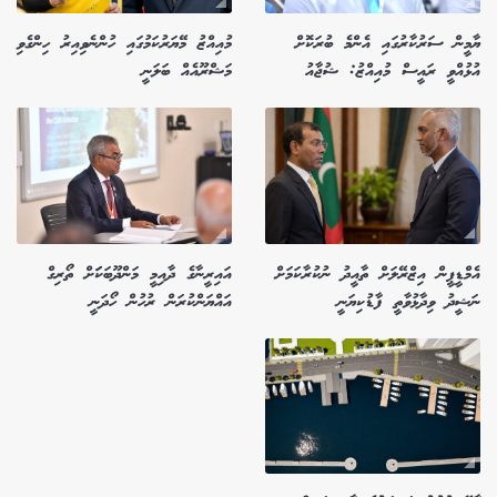
ޔާމީން ސަރުކާރުގައި އެންމެ ބުރަކޮށް
މުއިއްޒު މޭޔަރުކަމުގައި ހުންނެވިއިރު ހިންގެވި
އުޅުއްވީ ރައީސް މުއިއްޒު: ޝުޖާއު
މަޝްރޫއެއް ބަލަނީ
އެމްޑީޕީން އިޒްރޭލަށް ތާއީދު ނުކުރާކަމަށް
އައިރީނާގެ ދާއިމީ މަންދޫބަކަަށް ތޯރިގް
ނަޝީދު ވިދާޅުވާތީ ފާޑުކިޔަނީ
އައްޔަންކުރަން ރުހުން ހޯދަނީ