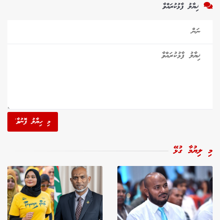
ޚިޔާލު ފާޅުކުރައްވާ
މި ހިޔާލު ފޮނުވާ'
މި ލިޔުމާ ގުޅޭ