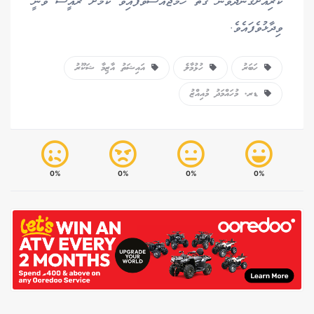
ކުރިއަށްގެންދެވޭނެ ގޮތް ހަމަޖައްސަވާފައިވާ ކަަމަށް ރައީސް ވަނީ
ވިދާޅުވެފައެވެ.
ހަބަރު
ހުޅުމާލެ
އައިޝަތު އާޒިމާ ޝަކޫރު
ޑރ. މުހައްމަދު މުއިއްޒު
0%
0%
0%
0%