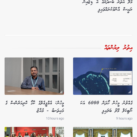
މާލޭ އުތުރު ބަނދަރުގެ އާ ޑިޒައިން
ރައީސް އާންމުކުރައްވައިފި
އިތުރު ލިޔުންތައް
ގެއްލުނު މީހުން ހޯދަން 6000 އަކަ
މީހުން: އެމްޕީއެލްގެ ކާގޯ ކްލިއަރެންސް ގެ
ނޯޓިކަލް މޭލު ބަލައިފި
މައިތަނބު - މުއާޒު
10 hours ago
9 hours ago