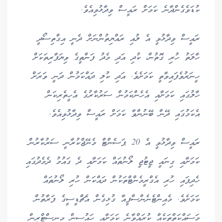
ކުޑަވެގެންދާނެ ކަމަށް ރައީސް ވިދާޅުވިއެވެ.
ރައީސް ވިދާޅުވީ އެ ލުއި ރައްޔިތުންނަށް ދެނީ އިގްތިސޯދީ
ހާލަތު ހުރި ގޮތުން، ކުދި އަދި މެދު ފަންތީގެ ވިޔަފާރިތަކަށް
ހީނަރުވެފައިވާތީ ކަމަށެވެ. އަދި ކުލި ދައްކަމުން ދަނީ ވަރަށް
ހާލުގައި ކަމަށާއި އެހެންކަމުން ސަރުކާރުގެ އެހީތެރިކަން
އެކަމުގައި ދޭން ބޭނުންވާ ކަމަށް ރައީސް ވިދާޅުވިއެވެ.
ރައީސް ވިދާޅުވީ އެ 20 ޕަސެންޓް މެނޭޖްކުރާނީ ސަރުކާރުން
ކަމަށާއި ގިނައީ ޖީޓުޖީ ލޯނުތައް ކަމަށާއި ދެ ގައުމު ދެމެދުގައި
ހެދިފައި ހުރި އެގްރީމެންޓްތަކުން ދައްކަން ހުރި ލޯނުތައް
ކަމަށެވެ. މެއިންޓެނެންސްފީއާ ގުޅިގެން އެޗްޑީސީގެ ފަރާތުން
މަސައްކަތްތަކެއް ކުރައްވާނެ ކަމަށާއި ހައުސިން މިނިސްޓްރީން