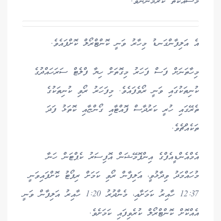
މަސައްކަތް ކުރަމުންނެވެ.
އެ އަލިފާންގަނޑު މިހާރު ވަނީ ކޮންޓްރޯލް ކޮށްފައެވެ.
މިހާތަނަށް ފަސް ފަހަރު މިގޮތަށް ހިޔާ ފްލެޓް ސަރަހައްދުގެ
ކުނިތަކުގައި ވަނީ ރޯވެފައެވެ. މިފަހަރު ރޯވި ކުނިތަކުގެ
ތެރޭގައި ހުރީ ކަރުދާސް ފޮއްޓާއި ގޯންޏާއި ކޮތަޅު ފަދަ
ތަކެއްޗެވެ.
އެމްއެންޑީއެފްގެ އިންފޮމޭޝަން އޮފިސަރު ކެޕްޓަން ހަނާ
މުހައްމަދު ވިދާޅުވީ، އަލިފާން ރޯވި ކަމަށް ރިޕޯޓު ކޮށްފައިވަނީ
12:37 ހާއިރު ކަމަށާއި، މެންދުރު 1:20 ހާއިރު އަލިފާން ވަނީ
އެއްކޮށް ކޮންޓްރޯލް ކުރެވިފައި ކަމަށެވެ.