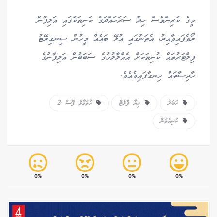
މީގެ ކުރިންވެސް ހިޔާ ސަރަހައްދުގެ ކުނިތަކުުގައި އަލިފާން
ރޯވެފައިވާއިރު، އެތަނުގައި އުޅޭ ބައެއް މީހުން ސިނގިރޭޓު
ފިލްޓަރުތައް ކުނިތަކަށް އެއްލާލުމުގެ ސަބަބުން އަލިފާނުގެ
ހާދިސާތައް ހިނގާފައިވެއެވެ.
ހަބަރު
ހިޔާ ފްލެޓް
ހުޅުމާލެ ފޭސް 2
ކުނިއެޅުން
0%
0%
0%
0%