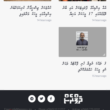
އެއާ އިންޑިއާގެ ފްލައިޓަކަށް އައި ބާރު
ކުއްޖަކަށް ޖިންސީގޯނާ ކުރިކަމަށްބުނެ
ލޮޅުމެއްގައި 17 މީހަކަށް އަނިޔާ
އިންޑިއާގައި މީހަކު މަރާލައިފި
14 hours ago
14 hours ago
3 ލައްކަ ރުފިޔާ ހުރި ފޮއްޓެއް ވަގަށް
ނެގި މީހަކު ހައްޔަރުކޮށްފި
15 hours ago
Email:
info@thepress.mv
Phone: +(960) 332 3737
Hotline: +(960) 779 0202