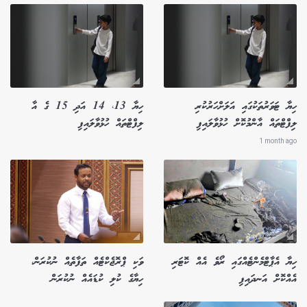
ހިޔާ ޓަވަރުތަކުގައި އަލަށްހަރުކުރި
ހިޔާ 13، 14 އަދި 15 ގެ އާ
ލިފްޓްތައް އާންމުކޮށް ހުޅުވާލައިފި
ލިފްޓްތައް ހުޅުވާލައިފި
1 month ago
ހިޔާ އެޕާޓްމެންޓެއްގައި ރޯވެ އެއް ކޮޓަރި
ވަކި ޕްރޮޖެކްޓެއް ތަފާތެއް ނުކުރަން،
އެއްކޮށް އަނދައިފި
ހިޔާގެ ކުލި ކުޑައެއް ނުކުރަން