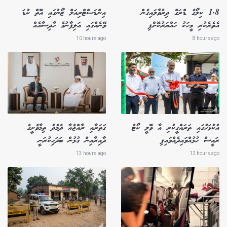
1.8 ކިލޯގެ ޑްރަގް ދިރުވާލައިގެން
އިންޑަސްޓްރިއަލް ޒޯނުގައި އޮތް ކުޑަ
އެތެރެކުރި މީހަކު ހައްޔަރުކޮށްފި
ވޭނެއްގައި އަލިފާނުގެ ހާދިސާއެއް
10 hours ago
8 hours ago
އުކުޅަހުގައި ތަރައްގީކުރި އާ ވޮލީ ކޯޓު
ގަތަރާއި ރާއްޖެއާ ދެމެދު ތިމާވެށީގެ
ރައީސް ހުޅުއްވައިދެއްވައިފި
ދާއިރާއިން ގުޅުން ބަދަހިކުރަނީ
13 hours ago
12 hours ago