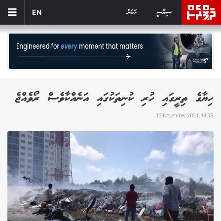
ސިޔާސީ
ހަބަރު
EN
ހިޔާގެ ތިރީގައި ހުރި ކުނިތަކުގައި އަނެއްކާވެސް ރޯވެއްޖެ
12 November 2021, 14:38