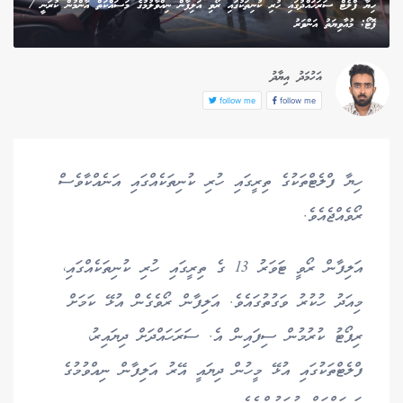
ހިޔާ ފްލެޓް ސަރަހައްދުގައި ހުރި ކުނިތަކުގައި ރޯވި އަލިފާން ނިއްވާލުމުގެ މަސައްކަތް އާންމުން ކުރަނީ /
ފޮޓޯ: މުއާވިޔަތު އަންވަރު
އަހުމަދު އިޔާދު
follow me
follow me
ހިޔާ ފްލެޓްތަކުގެ ތިރީގައި ހުރި ކުނިތަކެއްގައި އަނެއްކާވެސް
ރޯވެއްޖެއެވެ.
އަލިފާން ރޯވީ ޓަވަރު 13 ގެ ތިރީގައި ހުރި ކުނިތަކެއްގައި،
މިއަދު ހުކުރު ވަގުތުގައެވެ. އަލިފާން ރޯވެގެން އުޅޭ ކަމަށް
ރިޕޯޓު ކުރުމުން ސިފައިން އެ. ސަރަހައްދަށް ދިޔައިރު،
ފްލެޓްތަކުގައި އުޅޭ މީހުން ދިޔައީ އޭރު އަލިފާން ނިއްވުމުގެ