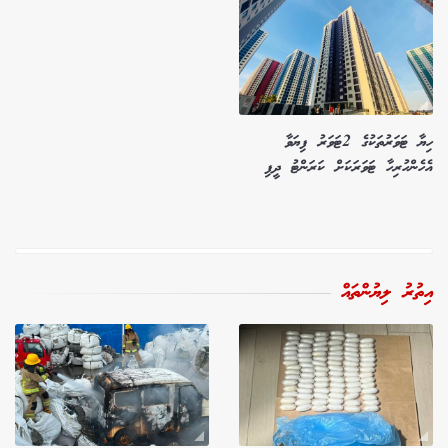
ހިޔާ ޓަވަރުތަކުގެ 2ޓަވަރު ފިޔަވާ
އެހެންހުރިހާ ޓަވަރަކަށް ކަރަންޓު ދީފި
އިތުރު ލިޔުންތައް