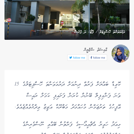
ދަރުމަވަންތަ ހޮސްޕިޓަލް / ފޮޓޯ: ދަ ޕްރެސް
ޢާއިޝަތު ޝާޒްލީން
follow me
follow me
ކޮވިޑް ބައްޔަށް ފަރުވާ ދިނުމަށް ދަރުމަވަންތަ ހޮސްޕިޓަލުގެ 15
ވަނަ ފަންގިފިލާ ބޭނުން ކުރަން ފަށައިފި ކަމަށް ރައީސް
އޮފީހުގެ ތަރުޖަމާން މުހައްމަދު މަބްރޫކް އަޒީޒު ވިދާޅުވެއްޖެއެވެ.
މިއަދު ހަވީރު އެޗްއީއޯސީގެ ފަރާތުން ބޭއްވި ނޫސްވެރިންގެ