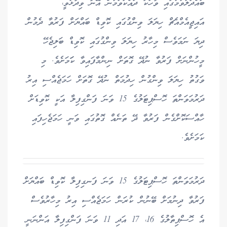
ބައްދަލުވުމުގައި ވާހަކަ ދައްކަވަމުން އޭނާ ވިދާޅުވީ،
އައިޖީއެމްއެޗް ހިޔަލަ ވިންގުގައި ކޮވިޑް ބައްޔަށް ފަރުވާ ދެމުން
ދިޔަ ނަމަވެސް މިހާރު ހިޔަލަ ވިންގުގައި ކޮވިޑް ބަލިޖެހޭ
މީހުންނަށް ފަރުވާ ނުދޭ ގޮތަށް ނިންމާފައިވާ ކަަމަށެވެ. މި
ވަގުތު ހިޔަލަ ވިންގުން ހިދުމަތް ނުދޭ ގޮތަށް ހަމަޖެއްސި އިރު
ދަރުމަވަންތަ ހޮސްޕިޓަލުގެ 15 ވަނަ ފަންގިފިލާ އަކީ ކޮވިޑަށް
ހާއްސަކޮށްގެން ފަރުވާ ދޭ ތަނެއް ގޮތުގައި ވަނީ ހަމަޖެހިފައި
ކަމަށެވެ.
ދަރުމަވަންތަ ހޮސްޕިޓަލުގެ 15 ވަނަ ފަނގިފިލާ ކޮވިޑް ބައްޔަށް
ފަރުވާ ދިނުމަށް ބޭނުން ކުރަން ހަމަޖެއްސި އިރު މިހާރުވެސް
އެ ހޮސްޕިތާލުގެ 16، 17 އަދި 11 ވަނަ ފަންގިފިލާ އަންނަނީ