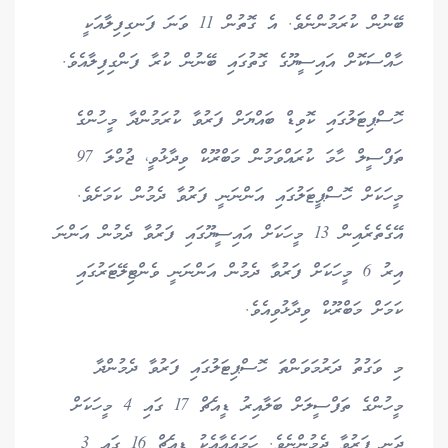
ބޭނުން ކުރަމުންނެވެ. އެ ގޮތުން 11 ވަނަ ފަނގިފިލާއަކީ
ހާއްސަކޮށް އައިސީޔޫގެ ގޮތުގައި ބޭނުން ކުރާ ފަންގިފިލާއެވެ.
ހޮސްޕިޓަލުގައި ކޮވިޑް ބައްޔަށް ފަރުވާ ކުރަމުންދާ މީހުންގެ
ތަފްސީލް ހާމަ ކުރައްވަމުން މަބްރޫކް ވިދާޅުވީ، ޖުމްލަ 97
މީހަކަށް ހޮސްޕީޓަލުގައި އަންނަނީ ފަރުވާ ދެމުން ކަމަށެވެ.
އޭގެތެރެއިން 13 މީހަކަށް އައިސީޔޫގައި ފަރުވާ ދެމުން އަންނަ
އިރު 6 މީހަކަށް ފަރުވާ ދެމުން އަންނަނީ ވެންޓިލޭޓަރުގައި
ކަމަށް މަބްރޫކް ވިދާޅުވިއެވެ.
މި ވަގުތު ދަރުމަވަންތަ ހޮސްޕިޓަލުގައި ފަރުވާ ދެމުންދާ
މީހުންގެ ތަފްސީލަށް ބަލާއިރު ޑީއެޗް 17 ގައި 4 މީހަކަށް
ދަނީ ފަރުވާ ދެމުންނެވެ. ހަމައެއާއެކު ޑީއެޗް 16 ގައި 3