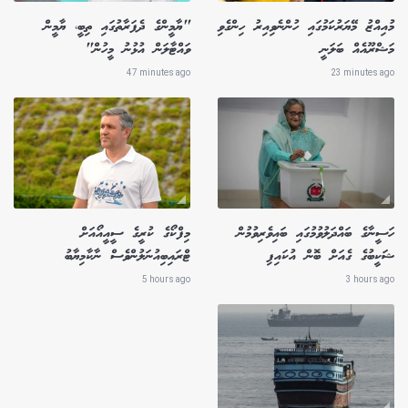
މުއިއްޒު މޭޔަރުކަމުގައި ހުންނެވިއިރު ހިންގެވި
"ޔާމީންގެ ދެފަރާތުގައި ތިބީ، ޔާމީން
މަޝްރޫއެއް ބަލަނީ
ވައްޓާލަން އުޅުނު މީހުން"
47 minutes ago
23 minutes ago
ހަސީނާގެ ބައްދަލުވުމުގައި ބައިވެރިވުމުން
މިފްކޯގެ ކުރީގެ ސީއީއޯއަށް
ޝަކީބުގެ ގެއަށް ބޮން އުކައިފި
ޓްރައިބިއުނަލުންވެސް ނާކާމިޔާބު
5 hours ago
3 hours ago