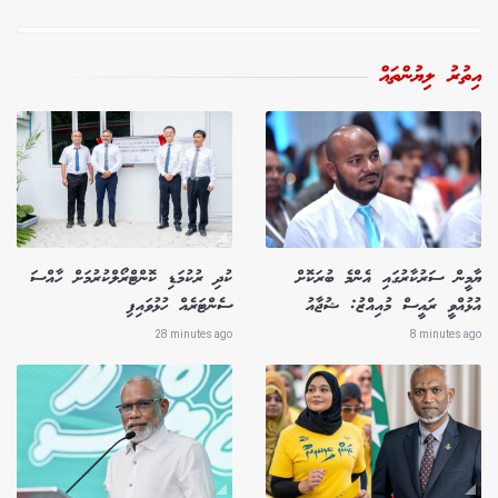
އިތުރު ލިޔުންތައް
ޔާމީން ސަރުކާރުގައި އެންމެ ބުރަކޮށް
ކުދި ރުކުމަޑި ކޮންޓްރޯލްކުރުމަށް ހާއްސަ
އުޅުއްވީ ރައީސް މުއިއްޒު: ޝުޖާއު
ސެންޓަރެއް ހުޅުވައިފި
28 minutes ago
8 minutes ago