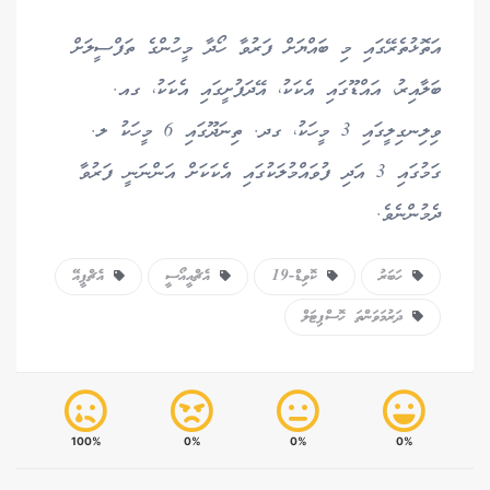
އަތޮޅުތެރޭގައި މި ބައްޔަށް ފަރުވާ ހޯދާ މީހުންގެ ތަފްސީލަށް
ބަލާއިރު، އައްޑޫގައި އެކަކު، އޭދަފުށީގައި އެކަކު، ގއ.
ވިލިނގިލީގައި 3 މީހަކު، ގދ. ތިނަދޫގައި 6 މީހަކު ލ.
ގަމުގައި 3 އަދި ފުވައްމުލަކުގައި އެކަކަށް އަންނަނީ ފަރުވާ
ދެމުންނެވެ.
ހަބަރު
ކޮވިޑް-19
އެޗްއީއޯސީ
އެޗްޕީއޭ
ދަރުމަވަންތަ ހޮސްޕިޓަލް
100%
0%
0%
0%