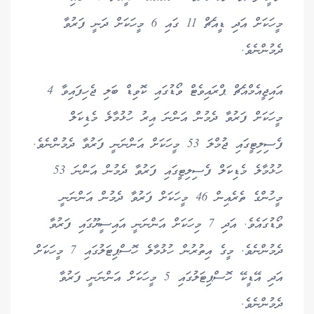
މީހަކަށް އަދި ޑީއެޗް 11 ގައި 6 މީހަކަށް ދަނީ ފަރުވާ
ދެމުންނެވެ.
އައިޖީއެމްއެޗް ޕްރައިވެޓް ވޯޑުގައި ކޮވިޑް ބަލި ޖެހިފައިވާ 4
މީހަކަށް ފަރުވާ ދެމުން އަންނަ އިރު ހުޅުމާލެ މެޑިކަލް
ފެސިލިޓީގައި ޖުމްލަ 53 މީހަކަށް އަންނަނީ ފަރުވާ ދެމުންނެވެ.
ހުޅުމާލެ މެޑިކަލް ފެސިލިޓީގައި ފަރުވާ ދެމުން އަންނަ 53
މީހުންގެ ތެރެއިން 46 މީހަކަށް ފަރުވާ ދެމުން އަންނަނީ
ވޯޑުގައެވެ. އަދި 7 މިހަކަށް އަންނަނީ އައިސީޔޫގައި ފަރުވާ
ދެމުންނެވެ. މީގެ އިތުރުން ހުޅުމާލެ ހޮސްޕިޓަލުގައި 7 މީހަކަށް
އަދި އޭޑީކޭ ހޮސްޕިޓަލުގައި 5 މީހަކަށް އަންނަނީ ފަރުވާ
ދެމުންނެވެ.