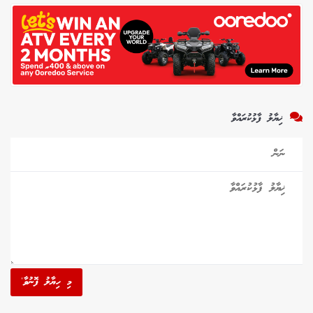
ޚިޔާލު ފާޅުކުރައްވާ
މި ހިޔާލު ފޮނުވާ'