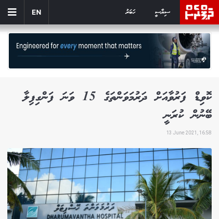
ސިޔާސީ
ހަބަރު
EN
ކޮވިޑް ފަރުވާއަށް ދަރުމަވަންތަގެ 15 ވަނަ ފަންގިފިލާ
ބޭނުން ކުރަނީ
13 June 2021, 16:58