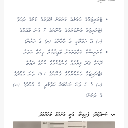
ޝަމާޚު ޝަރީފް
ޓެރަރިޒަމްގެ އަމަލެއް ކުރުމަށް ރޭވުމުގެ ކުށުގެ ދައުވާ
(ޓެރަރިޒަމް މަނާކުރުމުގެ ގާނޫނުގެ 7 ވަނަ މާއްދާގެ
(ހ) އާ ހަވާލާދީ، އެ މާއްދާގެ (ށ) ގެ ދަށުން)
ޓެރަރިސްޓް ޖަމާއަތަކަށް ތާއީދުކުރާ މީހެއް ކަމަށް
ދޭހަވާ ފަދަ ލިޔުމެއް ގެންގުޅުމުގެ ކުށުގެ ދައުވާ
(ޓެރަރިޒަމް މަނާކުރުމުގެ ގާނޫނުގެ 1-16 ވަނަ މާއްދާގެ
(ހ) ގެ 5 ވަނަ ނަންބަރާ ހަވާލާދީ، އެ މާއްދާގެ (ނ)
ގެ ދަށުން)
ރ. ކަނދޮޅުދޫ، ފެހިވިލާ، އަލީ އަރުހަމް މުހައްމަދު