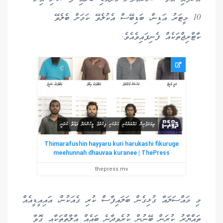
10 މީޓަރު އަޑިން، ބަޑިބޭސް އެކުލެވޭ ކަމަށް ބެލެވޭ
ކާޓްރިޖްތަކެއް ފެނިފައިވެއެވެ.
Thimarafushin hayyaru kuri harukashi fikuruge
meehunnah dhauvaa kuranee | ThePress
thepress.mv
މި މައްސަލައާ ގުޅިގެން ބަލައިފާސް ކުރި ގެއަކުން، އައިއީޑީއެއް
ތައްޔާރު ކުރަން ބޭނުން ކުރެވިދާނެ ބައެއް އާލާތްތަކާއި ގޮވާ