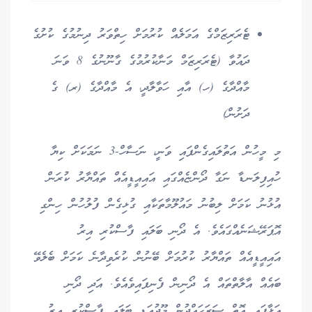
ޓެރަރިޒަމްގެ އަމަލެއް ކުރުމަށް ހިތްވަރު ދިނުމުގެ ކުށުގެ
ދައުވާ (ޓެރަރިޒަމް މަނާކުރުމުގެ ގާނޫނުގެ 8 ވަނަ
މާއްދާގެ (ހ) އާއި ހަވާލާދީ، އެ މާއްދާގެ (ރ) ގެ
ދަށުން)
މި މީހުން އަތުލައިގެންފައި ވަނީ، ނަސާހް-3 ނަމަކަށް ކިޔާ
ހުއިފިލަނޑާ ނަގާ ދޯންޏެއްގައި އައިއީޑީއެއް ތައްޔާރު ކުރަން
އުޅުނު ކަމަށް ލިބުނު މައުލޫމާތަކާއި ގުޅިގެން ފުލުހުން ހިންގި
އޮޕަރޭޝަނެއްގައެވެ. އެ ދޯނި ބަލައި ފާސްކުރި އިރު
އައިއީޑީއެއް ތައްޔާރު ކުރުމަށް ބޭނުން ކުރެވިދާނެ ކަމަށް ބެލެވޭ
ބައެއް އާލާތްތައް އެ ދޯނިން ފެނިފައިވެއެވެ. އަދި ދޯނި
އަޅާފައި އޮތް ސަރަހައްދުން މޫދުއަޑި ބަލައި ފާސްކުރި އިރު