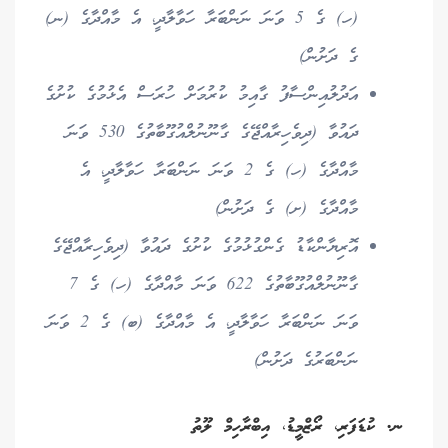
(ހ) ގެ 5 ވަނަ ނަންބަރާ ހަވާލާދީ، އެ މާއްދާގެ (ނ)
ގެ ދަށުން)
އަދުލުއިންސާފު ގާއިމު ކުރުމަށް ހުރަސް އެޅުމުގެ ކުށުގެ
ދައުވާ (ދިވެހިރާއްޖޭގެ ގާނޫނުލްއުގޫބާތުގެ 530 ވަނަ
މާއްދާގެ (ހ) ގެ 2 ވަނަ ނަންބަރާ ހަވާލާދީ، އެ
މާއްދާގެ (ށ) ގެ ދަށުން)
އޮރިޔާންކާޑު ގެންގުޅުމުގެ ކުށުގެ ދައުވާ (ދިވެހިރާއްޖޭގެ
ގާނޫނުލްއުގޫބާތުގެ 622 ވަނަ މާއްދާގެ (ހ) ގެ 7
ވަނަ ނަންބަރާ ހަވާލާދީ، އެ މާއްދާގެ (ބ) ގެ 2 ވަނަ
ނަންބަރުގެ ދަށުން)
ނ. ކުޑަފަރި، ރޯޒްމީޑު، އިބްރާހިމް ލޫތު