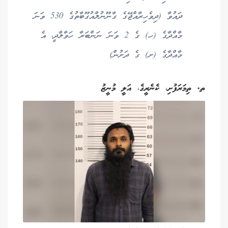
ދައުވާ (ދިވެހިރާއްޖޭގެ ގާނޫނުލްއުގޫބާތުގެ 530 ވަނަ
މާއްދާގެ (ހ) ގެ 2 ވަނަ ނަންބަރާ ހަވާލާދީ، އެ
މާއްދާގެ (ށ) ގެ ދަށުން)
ތ. ތިމަރަފުށި، ކެނެރީގެ، އަލީ މުނީޒު