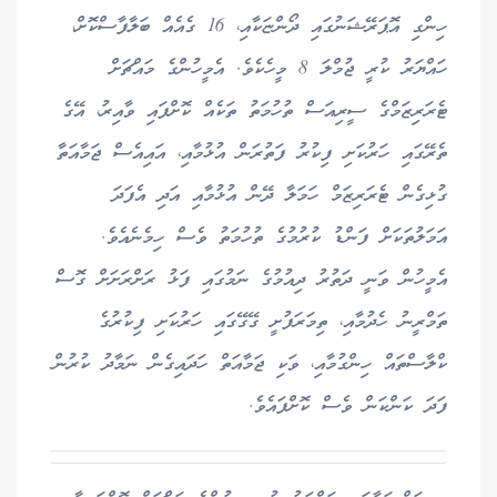
ހިންގި އޮޕަރޭޝަނުގައި ދޯންޏަކާއި، 16 ގެއެއް ބަލާފާސްކޮށް،
ހައްޔަރު ކުރީ ޖުމްލަ 8 މީހެކެވެ. އެމީހުންގެ މައްޗަށް
ޓެރަރިޒަމްގެ ސީރިއަސް ތުހުމަތު ތަކެއް ކޮށްފައި ވާއިރު، އޭގެ
ތެރޭގައި ހަރުކަށި ފިކުރު ފަތުރަން އުޅުމާއި، އައިއެސް ޖަމާއަތާ
ގުޅިގެން ޓެރަރިޒަމް ހަމަލާ ދޭން އުޅުމާއި އަދި އެފަދަ
އަމަލުތަކަށް ފަންޑު ކުރުމުގެ ތުހުމަތު ވެސް ހިމެނެއެވެ.
އެމީހުން ވަނީ ދަތުރު ދިއުމުގެ ނަމުގައި ފަޅު ރަށްރަށަށް ގޮސް
ތަމްރީނު ހެދުމާއި، ތިމަރަފުށީ ގޭގޭގައި ހަރުކަށި ފިކުރުގެ
ކްލާސްތައް ހިންގުމާއި، ވަކި ޖަމާއަތް ހަދައިގެން ނަމާދު ކުރުން
ފަދަ ކަންކަން ވެސް ކޮށްފައެވެ.