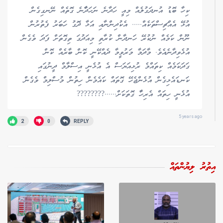
ކިހާ ބޮޑު އުނދަގުލެއް މިއީ ހަދާނެ ނަހަދާާނެ ގޮތެއް ނޭނގިގެން
އުޅޭ އެއްޗިސްތަކެއް..... އެކުދިންނާއި އަޅާ ދޮގު ހަބަރު ފެތުރުން
ނޫން ކަމެއް ނުކުރޭ ހަނދާން ކުރާތި މިއަދުގަ ތިގޮތަށް ފަދަ ވެގެން
އުޅެވިދާނެއެވެ. މާދަމާ މަރުވީމާ ދެއްކޭނީ ކޮން ބާރެއް ކޮން
ގަދަކަމެއް ކިތައްމެ ރުޅިއަޔަސް އެ އުޅެނީ އިސްލާމް ދީނުގައި
ކަނޑައެޅިގެން އުޅެންޖެހޭ ގޮތައް ކައެމެން ހިތުން މުސްލިމް ވެގެން
އުޅެނީ ހިތައް އެރިހާާ ގޮތަކަށް......????????
5 years ago
2
0
REPLY
އިތުރު ލިޔުންތައް