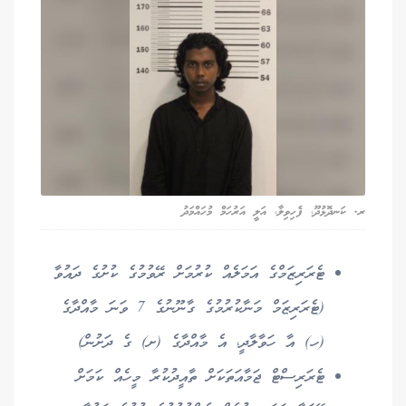
ރ. ކަނދޮޅުދޫ، ފެހިވިލާ، އަލީ އަރުހަމް މުހައްމަދު
ޓެރަރިޒަމްގެ އަމަލެއް ކުރުމަށް ރޭވުމުގެ ކުށުގެ ދައުވާ
(ޓެރަރިޒަމް މަނާކުރުމުގެ ގާނޫނުގެ 7 ވަނަ މާއްދާގެ
(ހ) އާ ހަވާލާދީ، އެ މާއްދާގެ (ށ) ގެ ދަށުން)
ޓެރަރިސްޓް ޖަމާއަތަކަށް ތާއީދުކުރާ މީހެއް ކަމަށް