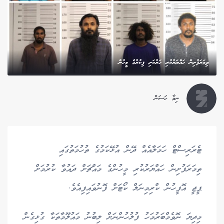
ތިމަރަފުށިން ހައްޔަރުކުރި ހަރުކަށި ފިކުރުގެ މީހުން
ނިމާ ހަސަން
ޓެރަރިސްޓް ހަމަލާއެއް ދޭން އުޅޭކަމުގެ ތުހުމަތުގައި
ތިމަރަފުށިން ހައްޔަރުކުރި މީހުންގެ މައްޗަށް ދައުވާ ކުރުމަށް
ޕީޖީ އޮފީހުން ކްރިމިނަލް ކޯޓަށް ފޮނުވައިފިއެވެ.
މިދިޔަ ނޮވެމްބަރުމަހު ފުލުހުންނަށް ލިބުނު މައުލޫމާތަކާ ގުޅިގެން