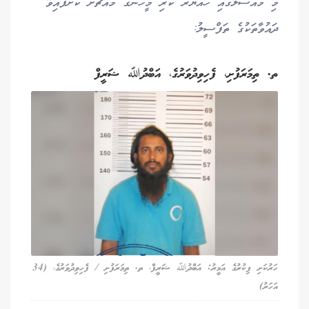
މި މައްސަލާގައި ހައްޔަރު ކުރި މީހުންގެ މައްޗަށް ކޮށްފައިވާ
ދައުވާތަކުގެ ތަފްސީލު:
ތ. ތިމަރަފުށި، ފެހިވިދުވަރުގެ، އަބްދުﷲ ޝަރީފް
ހަރުކަށި ފިކުރުގެ އަމީރު: އަބްދުﷲ ޝަރީފް، ތ. ތިމަރަފުށި / ފެހިވިދުވަރުގެ، (34
އަހަރު)