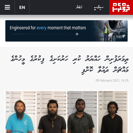
ސިޔާސީ
ހަބަރު
EN
ތިމަރަފުށިން ހައްޔަރު ކުރި ހަރުކަށިގެ ފިކުރުގެ މީހުންގެ
މައްޗަށް ދައުވާ ކޮށްފި
09 February 2021, 14:29