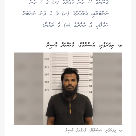
ގާނޫނުގެ 11 ވަނަ މާއްދާގެ (ށ) ގެ 2 ވަނަ
ނަންބަރާއި، އެމާއްދާގެ (ނ) ގެ 2 ވަނަ ނަންބަރާ
ހަވާލާދީ، އެ މާއްދާގެ (ބ) ގެ ދަށުން)
ތ. ތިމަރަފުށި، އަސުރުމާގެ، މުހައްމަދު އާސިރު
ތ. ތިމަރަފުށި، އަސުރުމާގެ، މުހައްމަދު އާސިރު