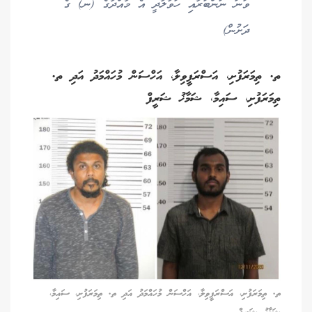
ވަނަ ނަންބަރާއި ހަވާލާދީ އެ މާއްދާގެ (ނ) ގެ
ދަށުން)
ތ. ތިމަރަފުށި، އަސްރަފީވިލާ، އަހްސަން މުހައްމަދު އަދި ތ.
ތިމަރަފުށި، ސައިމާ، ޝަމާޚު ޝަރީފް
ތ. ތިމަރަފުށި، އަސްރަފީވިލާ، އަހްސަން މުހައްމަދު އަދި ތ. ތިމަރަފުށި، ސައިމާ،