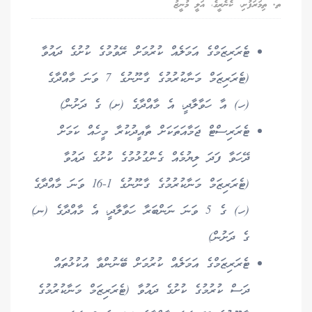
ތ. ތިމަރަފުށި، ކެނެރީގެ، އަލީ މުނީޒު
ޓެރަރިޒަމްގެ އަމަލެއް ކުރުމަށް ރޭވުމުގެ ކުށުގެ ދައުވާ
(ޓެރަރިޒަމް މަނާކުރުމުގެ ގާނޫނުގެ 7 ވަނަ މާއްދާގެ
(ހ) އާ ހަވާލާދީ، އެ މާއްދާގެ (ށ) ގެ ދަށުން)
ޓެރަރިސްޓް ޖަމާއަތަކަށް ތާއީދުކުރާ މީހެއް ކަމަށް
ދޭހަވާ ފަދަ ލިޔުމެއް ގެންގުޅުމުގެ ކުށުގެ ދައުވާ
(ޓެރަރިޒަމް މަނާކުރުމުގެ ގާނޫނުގެ 1-16 ވަނަ މާއްދާގެ
(ހ) ގެ 5 ވަނަ ނަންބަރާ ހަވާލާދީ، އެ މާއްދާގެ (ނ)
ގެ ދަށުން)
ޓެރަރިޒަމްގެ އަމަލެއް ކުރުމަށް ބޭނުންވާ އުކުޅުތައް
ދަސް ކުރުމުގެ ކުށުގެ ދައުވާ (ޓެރަރިޒަމް މަނާކުރުމުގެ