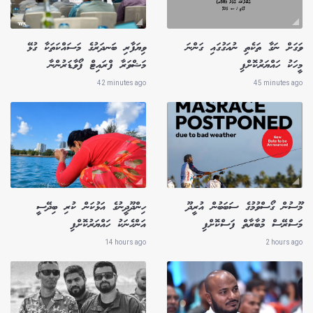
ވަގަށް ނަގާ ތަކެތި ނުއަގުގައި ގަންނަ
ވިޔަފާރި ބަނދަރުގެ މަސައްކަތަކާ ގުޅޭ
މީހަކު ހައްޔަރުކޮށްފި
މަޝްވަރާ ފްރައިޓް ފޯވާޑަރުންނާ
42 minutes ago
45 minutes ago
މޫސުން ގޯސްވުމުގެ ސަބަބުން އުރީދޫ
ހިންދޫދީނުގެ އަޅުކަން ކުރި ބިދޭސީ
މަސްރޭސް މުބާރާތް ފަސްކޮށްފި
އަންހެނަކު ހައްޔަރުކޮށްފި
14 hours ago
2 hours ago