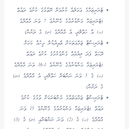
ޓެރަރިޒަމްގެ އަމަލެއް ކުރުމަށް ރޭވުމުގެ ކުށުގެ ދައުވާ
(ޓެރަރިޒަމް މަނާކުރުމުގެ ގާނޫނުގެ 7 ވަނަ މާއްދާގެ
(ހ) އާ ހަވާލާދީ، އެ މާއްދާގެ (ށ) ގެ ދަށުން)
ޓެރަރިސްޓް ޖަމާއަތަކަށް ތާއީދުކުރާ މީހެއް ކަމަށް
ދޭހަވާ ފަދަ ލިޔުމެއް ގެންގުޅުމުގެ ކުށުގެ ދައުވާ
(ޓެރަރިޒަމް މަނާކުރުމުގެ ގާނޫނުގެ 1-16 ވަނަ މާއްދާގެ
(ހ) ގެ 5 ވަނަ ނަންބަރާ ހަވާލާދީ، އެ މާއްދާގެ (ނ)
ގެ ދަށުން)
ޓެރަރިސްޓް ޖަމާއަތެއްގެ މެންބަރަކަށް ވުމުގެ ކުށުގެ
ދައުވާ (ޓެރަރިޒަމް މަނާކުރުމުގެ ގާނޫނުގެ 15 ވަނަ
މާއްދާގެ (ހ) ގެ (2) ވަނަ ނަންބަރާއި (ށ) ގެ (3)