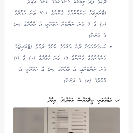
ދޭހަވާ ފަދަ ލިޔުމެއް ގެންގުޅުމުގެ ކުށުގެ ދައުވާ
(ޓެރަރިޒަމް މަނާކުރުމުގެ ގާނޫނުގެ 1-16 ވަނަ މާއްދާގެ
(ހ) ގެ 5 ވަނަ ނަންބަރާ ހަވާލާދީ، އެ މާއްދާގެ (ނ)
ގެ ދަށުން)
ހަނގުރާމައަށް ދާން އުޅުމުގެ ކުށުގެ ދައުވާ (ޓެރަރިޒަމް
މަނާކުރުމުގެ ގާނޫނުގެ 16 ވަނަ މާއްދާގެ (ހ) ގެ (1)
ވަނަ ނަންބަރާއި، އެ މާއްދާގެ (ނ) އާ ހަވާލާދީ، އެ
މާއްދާގެ (ލ) ގެ ދަށުން)
ރ. މަޑުއްވަރި، ބީޗްހައުސް އަބްދުﷲ އިމާދު