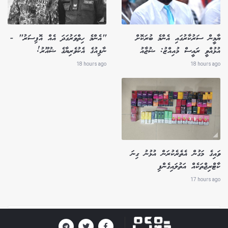
ޔާމީން ސަރުކާރުގައި އެންމެ ބުރަކޮށް
"އެންމެ ހިތްވަރުގަދަ އެއް އޮފިސަރު" -
އުޅުއްވީ ރައީސް މުއިއްޒު: ޝުޖާއު
ނާފިއުގެ އެކުވެރިޔާގެ ޝުއޫރު!
18 hours ago
18 hours ago
ވައިގެ މަގުން އެތެރެކުރަން އުޅުނު ގިނަ
ކާޓްރިޖްތަކެއް އަތުލައިގެންފި
17 hours ago