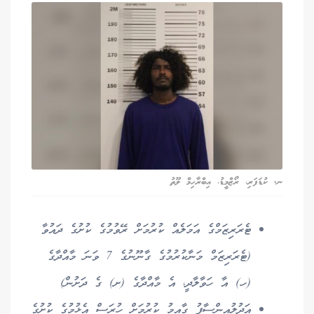
ނ. ކުޑަފަރި، ރޯޒްމީޑު، އިބްރާހިމް ލޫތު
ޓެރަރިޒަމްގެ އަމަލެއް ކުރުމަށް ރޭވުމުގެ ކުށުގެ ދައުވާ
(ޓެރަރިޒަމް މަނާކުރުމުގެ ގާނޫނުގެ 7 ވަނަ މާއްދާގެ
(ހ) އާ ހަވާލާދީ، އެ މާއްދާގެ (ށ) ގެ ދަށުން)
އަދުލުއިންސާފު ގާއިމު ކުރުމަށް ހުރަސް އެޅުމުގެ ކުށުގެ