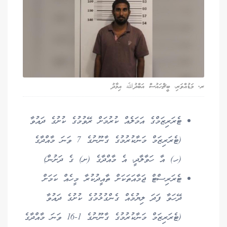
ރ. މަޑުއްވަރި، ބީޗްހައުސް އަބްދުﷲ އިމާދު
ޓެރަރިޒަމްގެ އަމަލެއް ކުރުމަށް ރޭވުމުގެ ކުށުގެ ދައުވާ
(ޓެރަރިޒަމް މަނާކުރުމުގެ ގާނޫނުގެ 7 ވަނަ މާއްދާގެ
(ހ) އާ ހަވާލާދީ، އެ މާއްދާގެ (ށ) ގެ ދަށުން)
ޓެރަރިސްޓް ޖަމާއަތަކަށް ތާއީދުކުރާ މީހެއް ކަމަށް
ދޭހަވާ ފަދަ ލިޔުމެއް ގެންގުޅުމުގެ ކުށުގެ ދައުވާ
(ޓެރަރިޒަމް މަނާކުރުމުގެ ގާނޫނުގެ 1-16 ވަނަ މާއްދާގެ