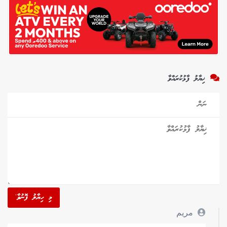
ޚިޔާލު ފާޅުކުރައްވާ
މި ހިޔާލު ފޮނުވާ'
مريم