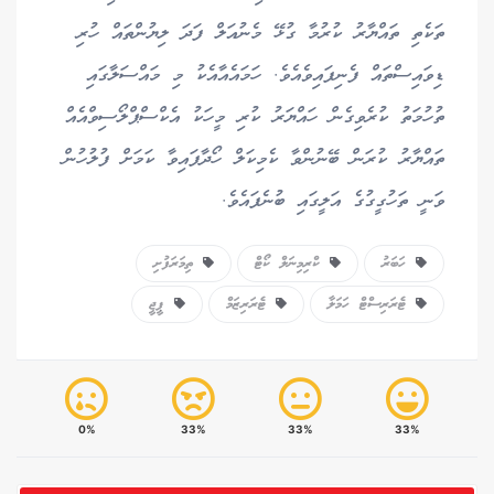
ތަކެތި ތައްޔާރު ކުރުމާ ގުޅޭ މެނުއަލް ފަދަ ލިޔުންތައް ހުރި
ޑިވައިސްތައް ފެނިފައިވެއެވެ. ހަމައެއާއެކު މި މައްސަލާގައި
ތުހުމަތު ކުރެވިގެން ހައްޔަރު ކުރި މީހަކު އެކްސްޕްލޯސިވްއެއް
ތައްޔާރު ކުރަން ބޭނުންވާ ކެމިކަލް ހޯދާފައިވާ ކަމަށް ފުލުހުން
ވަނީ ތަހުގީގުގެ އަލީގައި ބުނެފައެވެ.
ހަބަރު
ކްރިމިނަލް ކޯޓް
ތިމަރަފުށި
ޓެރަރިސްޓް ހަމަލާ
ޓެރަރިޒަމް
ޕީޖީ
0%
33%
33%
33%