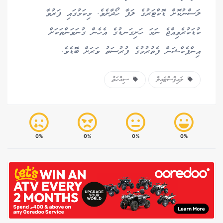
ލަސްނުކޮށް ޑޮކްޓަރުގެ ލަފާ ހޯދާށެވެ. މިކަމުގައި ފަރުވާ
ކުޑަކުރެވިއްޖެ ނަމަ ހަށިގަނޑުގެ އެހެން ގުނަވަންތަކަށް
އިންފެކްޝަން ފެތުރުމުގެ ފުރުސަތު ވަރަށް ބޮޑެވެ.
ލައިފްސްޓައިލް
ސިއްހަތު
0%
0%
0%
0%