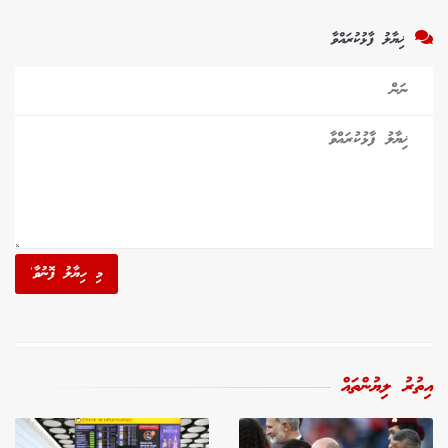
ޚިޔާލު ފާޅުކުރައްވާ
މި ހިޔާލު ފޮނުވާ'
އިތުރު ލިޔުންތައް