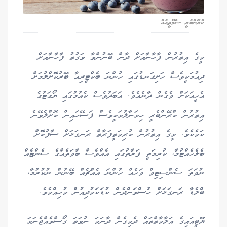
ކްރޭންބެރީ ސްމޫތީއެއް
މީގެ އިތުރުން ފާހާނާއަށް ދާން ބޭނުންވާ ވަގުތު ފާހާނާއަށް
ދިއުމަކީވެސް ހަށިގަނޑުގައި ހުންނަ ބެކްޓީރިއާ ބޭރުކޮށްލުމަށް
އެހީއަކަށް ވެގެން ދާނެއެވެ. އަބަދުވެސް ކެއުމުގައި ޔޯގަޓުގެ
އިތުރުން ކްރޭންބެރީ ހިމަނާލުމަކީވެސް ފަސޭހައިން ކޮށްލެވޭނެ
ކަމެކެވެ. މީގެ އިތުރުން ކުރިމަތީފަރާތް ރަނގަޅަށް ސާފުކޮށް
ބެލެހެއްޓުމާ، ކުރިމަތީ ފަރާތުގައި އެއްވެސް ބާވަތެއްގެ ސެންޓެއް
ނުވަތަ ސެންސިޓިވް ވަހެއް ހުންނަ އެއްޗެއް ބޭނުން ނުކުރުމާ،
ބްލެޑާ ރަނގަޅަށް ހުސްވަންދެން ކުޑަކަމުދިއުން މުހިއްމެވެ.
ޔޫޓީއައިގެ އަލާމާތްތައް ދެމިގެން ދާނަމަ ނުވަތަ ގޯސްވެއްޖެނަމަ