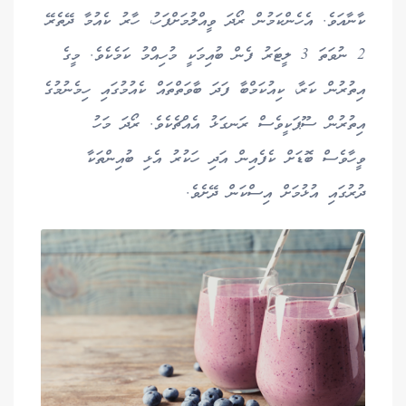
ކާނާއަވެ. އެހެންކަމުން ރޯދަ ވީއްލުމަށްފަހު، ހާރު ކެއުމާ ދޭތެރޭ
2 ނުވަތަ 3 ލީޓަރު ފެން ބުއިމަކީ މުހިއްމު ކަމެކެވެ. މީގެ
އިތުރުން ކަރާ، ކިއުކަމްބާ ފަދަ ބާވަތްތައް ކެއުމުގައި ހިމެނުމުގެ
އިތުރުން ސޫޕަކީވެސް ރަނގަޅު އެއްޗެކެވެ. ރޯދަ މަހު
ވީހާވެސް ބޮޑަށް ކެފެއިން އަދި ހަކުރު އެޅި ބުއިންތަކާ
ދުރުގައި އުޅުމަށް އިސްކަން ދޭށެވެ.