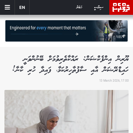
ސިޔާސީ
ހަބަރު
EN
ޔޫރިން އިންފެކްޝަން: ރައްކާތެރިވުމަށް ބޭނުންވަނީ
ހައިޑްރޭޝަން އާއި ސާފުތާހިރުކަމާ، ފައިދާ ހުރި ކާނާ!
13 March 2026, 17:00