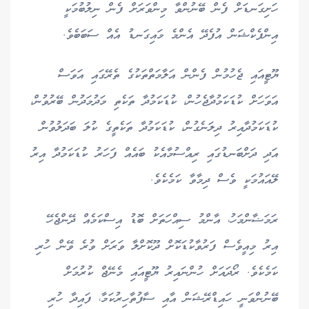
ހަށިގަނޑަށް ފެން ބޭނުންވާ މިންވަރަށް ފެން ނިލުބުމަކީ
އިންފެކްޝަން އުފެދޭ އެންމެ މައިގަނޑު އެއް ސަބަބެވެ.
ޔޫޓީއައި ޖެހުމުން ފެންން އަލާމަތްތަކުގެ ތެރޭގައި އަވަސް
އަވަހަށް ކުޑަކަމުދާޖެހުން، ކުޑަކަމުދާ ތަކެތި މަދުމަދުން ބޭރުވުން،
ކުޑަކަމުދާއިރު ދިލަނެގުން، ކުޑަކަމުދާ ތަކެތީގެ ކުލަ ބަދަލުވުން
އަދި ދަށްބަނޑުގައި ރިއްސުމާއެކު ބައެއް ފަހަރު ކުޑަކަމުދާ އިރު
ލޭއައުމަކީ ވެސް ދިމާވާ ކަމެކެވެ.
ރަމަޟާންމަހު، އާންމު ސިއްހަތަށް ބޮޑު އިސްކަމެއް ދޭންޖެހޭ
އިރު މިއީވެސް ފަރުވާކުޑަކޮށް ދޫކޮށްލާ ވަރަށް ވުރެ ވޭން ހުރި
ކަމެކެވެ. ރޯދައަށް ހުންނައިރު ޔޫޓީއައި މެނޭޖް ކުރުމަށް
ބޭނުންވަނީ ހައިޑްރޭޝަން އާއި ސާފުތާހިރުކަމާ، ފައިދާ ހުރި