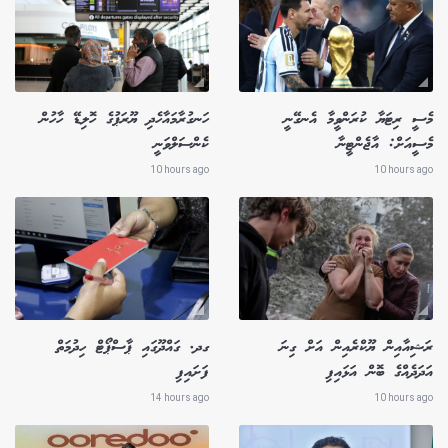
މެސީ ރިޓަޔާ ކުރަންވީމާ އެނގޭނީ
ހަނގުރާމައާހެދި ޔޫރަޕުގެ ހޮލިޑޭ ހާހުން
މެސީއަށް: އާޖެންޓީނާ
ކެންސަލްވަނީ
10 hours ago
10 hours ago
ރަޝިއާއިން ޔޫކްރެއިން އަށް ގިނަ
ގދ. ގައްދޫގައި ޕާސްޕޯޓް ހިދުމަތް
އަދަދެއްގެ ބޮން އަޅައިފި
ފަށައިފި
14 hours ago
10 hours ago