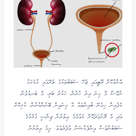
އާންމުކޮށް ޔޫޓީއައި ޖެހޭ ސަބަބުތަކުގެ ތެރޭގައި ކުޑަކަމު
ނުގޮސް މާ ގިނަ އިރު ހުރުން، ހަކުރު ބަލި، މާ ބަނޑުވުން،
ކެފެއިން ހިމެނޭ ބުއިންތައް މާ ގިނައިން ބޭނުންކުރުން، ކުޅިކޮށް
އަދި މާ ލޮނުގަދަކޮށް ކެއުމުގެ އިތުރުން ޖިންސީ ގުޅުމުގެ
ސަބަބުންވެސް އިންފެކްޝަން އުފެދެއެވެ. މީގެ އިތުރުން