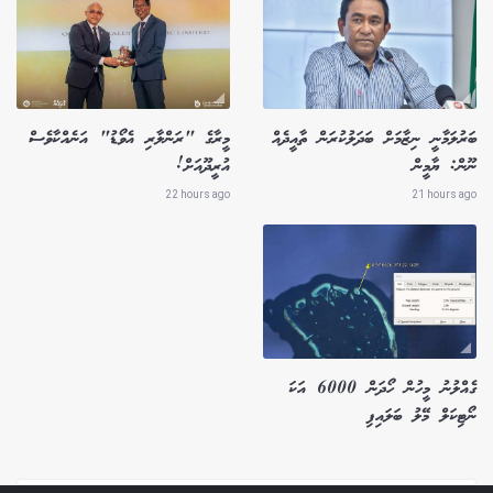
ބަރުލަމާނީ ނިޒާމަށް ބަދަލުކުރަން ތާއީދެއް
މީރާގެ "ރަންލާރި އެވޯޑު" އަނެއްކާވެސް
ނޫން: ޔާމީން
އުރީދޫއަށް!
22 hours ago
21 hours ago
ގެއްލުނު މީހުން ހޯދަން 6000 އަކަ
ނޯޓިކަލް މޭލު ބަލައިފި