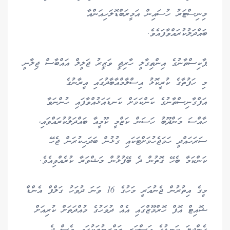
މިނިސްޓަރު ހުސައިން އަމީރަބްޑޮލަހިއަންއާ
ބައްދަލުކުރައްވާފައެވެ.
ޕާކިސްތާނުގެ އިންތިގާލީ ހާރިޖީ ވަޒީރު ޖަލީލް އައްބާސް ޖިލާނީ
މި ހަފުތާގެ ކުރީކޮޅު އިސްލާމްއާބާދުގައި އީރާނުގެ
އަފްގާނިސްތާނުގެ ކަންކަމަށް ކަނޑައަޅުއްވާފައި ހުންނަވާ
ހާއްސަ މަންދޫބު ހަސަން ކަޒްމީ ކޫމީއާ ބައްދަލުކުރައްވައި،
ސަރަހައްދީ ހަމަޖެހުމަށްޓަކައި ގުޅުން ބަދަހިކުރަން ޖެހޭ
ކަންކަމާ ބެހޭ ގޮތުން ދެ ބޭފުޅުން މަޝްވަރާ ކުރެއްވިއެވެ.
މީގެ އިތުރުން ޖެނުއަރީ މަހުގެ 16 ވަނަ ދުވަހު ގަލްފް އެންޑް
ޝޮއިޓް އޮފް ހޮރްމޫޒްގައި އެއް ދުވަހުގެ މުއްދަތަށް ކުރިއަށް
ގެންދިޔަ ކަނޑުގެ އަސްކަރީ ތަމްރީނުތަކުގައި ވެސް ދެ