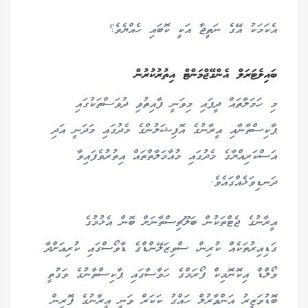
އެކަމަކު އޭގެ ނަތީޖާ އަކީ ކޮބައި ހެއްޔެވެ؟
ބައިލެޓަރަލް އެންގޭޖްމަންޓް އިތުރުކުރުން
މި ހަމަލާތައް ދީފައި މިވަނީ ފާއިތުވި ދުވަސްތަކުގައި
ޕާކިސްތާނާއި އީރާނުގެ އޮފިޝަލުންގެ މެދުގައި މަދަނީ އަދި
އަސްކަރިއްޔާގެ މެދުގައި މުއާމަލާތްތައް އިތުރުވެފައިވާ
ދަނޑިވަޅެއްގައެވެ.
އީރާނުގެ ޖެޓްތަކުން ބަލޫޗިސްތާނަށް ބޮން އެޅުމުގެ
ގަޑިއިރުތަކެއް ކުރިން، ސްވިޒަލޭންޑްގެ ޑާވޯސްގައި ކުރިއަށްދާ
ވޯލްޑް އިކޮނޮމިކް ފޯރަމްގެ ހަވާސާގައި ޕާކިސްތާނުގެ ވަގުތީ
ބޮޑުވަޒީރު އަންވާރުލް ހައްގު ކަކަރް ވަނީ އީރާނުގެ ފޮރިން