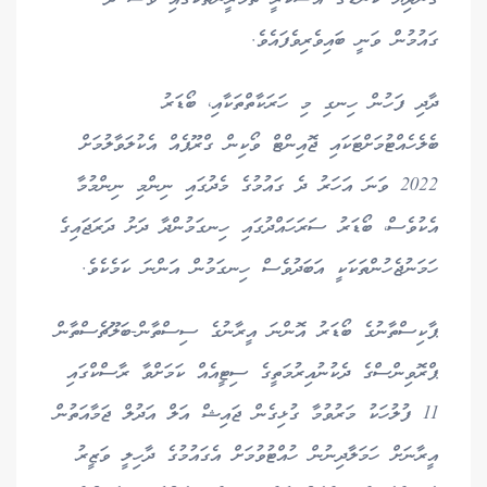
ގައުމުން ވަނީ ބައިވެރިވެފައެވެ.
ދާދި ފަހުން ހިނގި މި ހަރަކާތްތަކާއި، ބޯޑަރު
ބެލެހެއްޓުމަށްޓަކައި ޖޮއިންޓް ވޯކިން ގްރޫޕެއް އެކުލަވާލުމަށް
2022 ވަނަ އަހަރު ދެ ގައުމުގެ މެދުގައި ނިންމި ނިންމުމާ
އެކުވެސް، ބޯޑަރު ސަރަހައްދުގައި ހިނގަމުންދާ ދަށު ދަރަޖައިގެ
ހަމަނުޖެހުންތަކަކީ އަބަދުވެސް ހިނގަމުން އަންނަ ކަމެކެވެ.
ޕާކިސްތާނުގެ ބޯޑަރު އޮންނަ އީރާނުގެ ސިސްތާން-ބަލޫޗެސްތާން
ޕްރޮވިންސްގެ ދެކުނުއިރުމަތީގެ ސިޓީއެއް ކަމަށްވާ ރާސްކްގައި
11 ފުލުހަކު މަރުވުމާ ގުޅިގެން ޖައިޝް އަލް އަދުލް ޖަމާއަތުން
އީރާނަށް ހަމަލާދިނުން ހުއްޓުވުމަށް އެގައުމުގެ ދާހިލީ ވަޒީރު