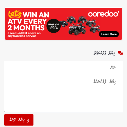
ޚިޔާލު ފާޅުކުރައްވާ
މި ހިޔާލު ފޮނުވާ'