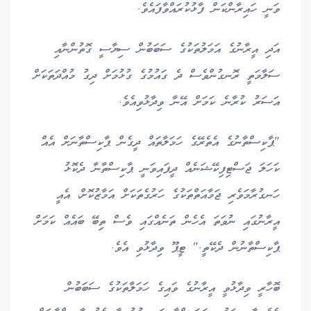
ވަނީ ހައިރާންކަން ފާޅުކުރައްވާފައެވެ.
އަދި އީރާނުގެ އަމަލުތަކުގެ ސަބަބުން ސިޔާސީ ގޮތުންނާއި
ސަލާމަތީ ރޮނގުންވެސް ދެ ގައުމުގެ ގުޅުމަށް ދިގު މުއްދަތަކަށް
އަސަރު ކުރާނެ ކަމަށް އޭނާ ވިދާޅުވިއެވެ.
"ޕާކިސްތާނުގެ އެތެރޭގެ ހަމަލާތައް ދީގެން ޕާކިސްތާނަށް އެއް
ކަހަލަ ޖަސްޓިފިކޭޝަނެއް ދީފައިވަނީ ޕާކިސްތާނާ ދެކޮޅު
ހަނގުރާމަވެރި ޖަމާއަތްތަކުގެ ހަރުގެތަކަށް އަމާޒުކޮށް، އެއީ
އީރާނުގައި ނުވަތަ އެހެން ތަނެއްގައި ވެސް ތިބޭ ބައެއް ކަމަށް
ޕާކިސްތާނުން ދެކޭތީ." ޓީޕޫ ވިދާޅުވި އެވެ.
ބޮހާރީ ވިދާޅުވީ އީރާނުގެ ވައިގެ ހަމަލާތަކުގެ ސަބަބުން