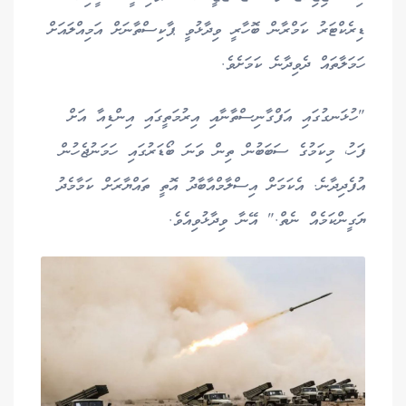
ޑިރެކްޓަރު ކަމްރާން ބޮހާރީ ވިދާޅުވީ ޕާކިސްތާނަށް އަމިއްލައަށް
ހަމަލާތައް ދެވިދާނެ ކަމަށެވެ.
"ހުޅަނގުގައި އަފްގާނިސްތާނާއި އިރުމަތީގައި އިންޑިއާ އަށް
ފަހު، މިކަމުގެ ސަބަބުން ތިން ވަނަ ބޯޑަރުގައި ހަމަނުޖެހުން
އުފެދިދާނެ. އެކަމަށް އިސްލާމްއާބާދު އޮތީ ތައްޔާރަށް ކަމާމެދު
ޔަގީންކަމެއް ނެތް." އޭނާ ވިދާޅުވިއެވެ.