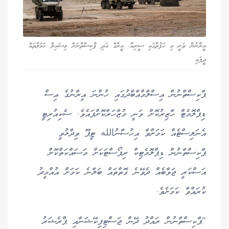
އީރާނުން ވަނީ މި ހަފުތާގައި ސީރިއާ، އީރާގް އަދި ޕާކިސްތާނަށް މިސައިލް ހަމަލާތައް
ދީފައި
ޕާކިސްތާނުން އިސްލާމްއާބާދުގައި ހުންނަ އީރާނުގެ އިސް
ޑިޕްލޮމެޓް ހާޒިރުކޮށް ވަނީ މުޒާހަރާކޮށްފައެވެ. ސެކިއުރިޓީ
އެނަލިސްޓެއް ކަމަށްވާ އިހުސާނުالله ޓީޕޫ ވިދާޅުވީ
ޕާކިސްތާނުން ޑިޕްލޮމެޓިކް ރިޕޯސްޓަކަށް މަސައްކަތްކޮށް
އަސްކަރީ ޖަވާބެއް ދެވޭނެ ގޮތްތައް ބަލާނެ ކަމަށް އުއްމީދު
ކުރައްވާ ކަމަށެވެ.
"ޕާކިސްތާނުން ރައްދު ދޭން ޖަސްޓިފިކޭޝަނާއި ޕްރެޝަރު