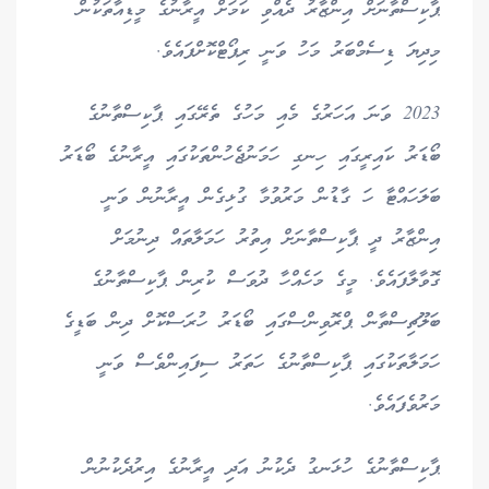
ޕާކިސްތާނަށް އިންޒާރު ދެއްވި ކަމަށް އީރާނުގެ މީޑިއާތަކުން
މިދިޔަ ޑިސެމްބަރު މަހު ވަނީ ރިޕޯޓްކޮށްފައެވެ.
2023 ވަނަ އަހަރުގެ މެއި މަހުގެ ތެރޭގައި ޕާކިސްތާނުގެ
ބޯޑަރު ކައިރީގައި ހިނގި ހަމަނުޖެހުންތަކުގައި އީރާނުގެ ބޯޑަރު
ބަލަހައްޓާ ހަ ގާޑުން މަރުވުމާ ގުޅިގެން އީރާނުން ވަނީ
އިންޒާރު ދީ ޕާކިސްތާނަށް އިތުރު ހަމަލާތައް ދިނުމަށް
ގޮވާލާފައެވެ. މީގެ މަހެއްހާ ދުވަސް ކުރިން ޕާކިސްތާނުގެ
ބަލޫޗިސްތާން ޕްރޮވިންސްގައި ބޯޑަރު ހުރަސްކޮށް ދިން ބަޑީގެ
ހަމަލާތަކުގައި ޕާކިސްތާނުގެ ހަތަރު ސިފައިންވެސް ވަނީ
މަރުވެފައެވެ.
ޕާކިސްތާނުގެ ހުޅަނގު ދެކުނު އަދި އީރާނުގެ އިރުދެކުނުން