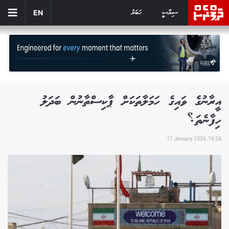
ސިޔާސީ
ހަބަރު
EN
އީރާނުގެ ވައިގެ ހަމަލާތަކަށް ޕާކިސްތާނުން ބަދަލު
ހިފާނެތަ؟
17 January 2024, 16:26