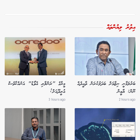
އިތުރު ލިޔުންތައް
ބަރުލަމާނީ ނިޒާމަށް ބަދަލުކުރަން ތާއީދެއް
މީރާގެ "ރަންލާރި އެވޯޑު" އަނެއްކާވެސް
ނޫން: ޔާމީން
އުރީދޫއަށް!
3 hours ago
2 hours ago