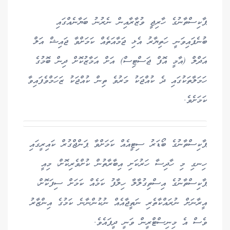
ޕާކިސްތާނުގެ ހާރިޖީ ވުޒާރާއިން ނެރުނު ބަޔާނެއްގައި
ބުނެފައިވަނީ ހަތިޔާރު އެޅި ޖަމާއަތެއް ކަމަށްވާ ޖައިޝް އަލް
އަދްލް (އާމީ އޮފް ޖަސްޓިސް) އަށް އަމާޒުކޮށް ދިން ބޮމުގެ
ހަމަލާތަކުގައި ދެ ކުއްޖަކު މަރުވެ ތިން ކުއްޖަކު ޒަހަމްވެފައިވާ
ކަމަށެވެ.
ޕާކިސްތާނުގެ ބޯޑަރު ސިޓީއެއް ކަމަށްވާ ޕަންޖްގުރް ކައިރީގައި
ހިނގި މި ހާދިސާ ހަރުކަށި އިބާރާތުން ކުށްވެރިކޮށް، މިއީ
ޕާކިސްތާނުގެ އިސްތިގުލާލާ ހިލާފު ކަމެއް ކަމަށް ސިފަކޮށް،
އީރާނަށް ނުރައްކާތެރި ނަތީޖާއެއް ނުކުންނާނެ ކަމުގެ އިންޒާރު
ވެސް އެ މިނިސްޓްރީން ވަނީ ދީފައެވެ.