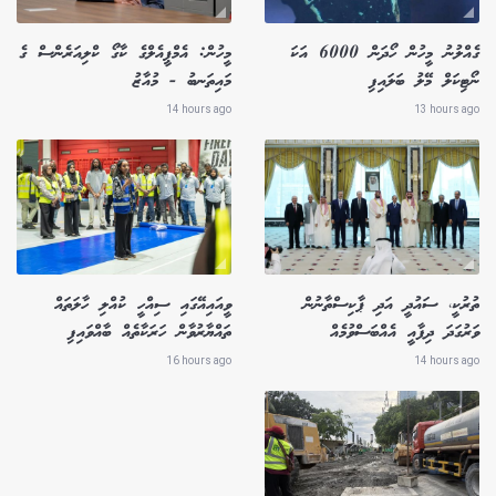
ގެއްލުނު މީހުން ހޯދަން 6000 އަކަ
މީހުން: އެމްޕީއެލްގެ ކާގޯ ކްލިއަރެންސް ގެ
ނޯޓިކަލް މޭލު ބަލައިފި
މައިތަނބު - މުއާޒު
14 hours ago
13 hours ago
ތުރުކީ، ސައުދީ އަދި ޕާކިސްތާނުން
ވީއައިއޭގައި ސިއްހީ ކުއްލި ހާލަތައް
ވަރުގަދަ ދިފާއީ އެއްބަސްވުމެއް
ތައްޔާރުވާން ހަރަކާތެއް ބާއްވައިފި
16 hours ago
14 hours ago