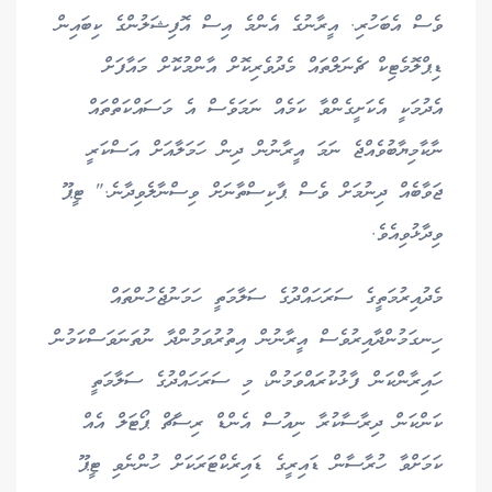
ވެސް އެބަހުރި. އީރާނުގެ އެންމެ އިސް އޮފިޝަލުންގެ ކިބައިން
ޑިޕްލޮމެޓިކް ޗެނަލްތައް މެދުވެރިކޮށް އާންމުކޮށް މައާފަށް
އެދުމަކީ އެކަށީގެންވާ ކަމެއް ނަމަވެސް އެ މަސައްކަތްތައް
ނާކާމިޔާބުވެއްޖެ ނަމަ އީރާނުން ދިން ހަމަލާއަށް އަސްކަރީ
ޖަވާބެއް ދިނުމަށް ވެސް ޕާކިސްތާނަށް ވިސްނާލެވިދާނެ." ޓީޕޫ
ވިދާޅުވިއެވެ.
މެދުއިރުމަތީގެ ސަރަހައްދުގެ ސަލާމަތީ ހަމަނުޖެހުންތައް
ހިނގަމުންދާއިރުވެސް އީރާނުން އިތުރުވަމުންދާ ނުތަނަވަސްކަމުން
ހައިރާންކަން ފާޅުކުރައްވަމުން، މި ސަރަހައްދުގެ ސަލާމަތީ
ކަންކަން ދިރާސާކުރާ ނިއުސް އެންޑް ރިސާޗް ޕޯޓަލް އެއް
ކަމަށްވާ ހުރާސާން ޑައިރީގެ ޑައިރެކްޓަރަކަށް ހުންނެވި ޓީޕޫ