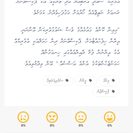
އެމެރިކާ، ސައުދީ އަރަބިއްޔާ އަދި ތުރުކީއާ އެކު ޕާކިސްތާނަށް
ރަނގަޅު ނަތީޖާއެއް ހޯދުމަށް މަގުފަހިވެދާނެ ކަމަށެވެ.
"މިއިން ކޮންމެ ގައުމެއްގެ ވެސް ޝައުގުވެރިކަން އޮންނަނީ
އީރާން ހިފެހެއްޓުމަށް. ޕާކިސްތާނަށް ދިން ހަމަލާއަކީ އެމެރިކާއާ
އެކު އީރާނުން ފުޅާ ދާއިރާއެއްގައި ހިނގަމުންދާ
ހަމަނުޖެހުންތަކުގެ އެންމެ އަސާސެއް." އޭނާ ވިދާޅުވިއެވެ.
އިރާގު
އީރާން
ސައުދިއަރަބިއާ
ޕާކިސްތާން
0%
0%
0%
0%