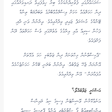
ސަރަހައްދުގައި ފެތުރިދާނެކަމުގެ ބިރު ހީވެފައިވާ ދަނޑިވަޅެއްގައި
ދިން ހަމަލާއެއް ކަމަށް އިސްލާމްއާބާދުގެ ތަބަދްލަބް ތިންކް
ޓޭންކްގެ މުޝަރަފް ޒައިދީ ވިދާޅުވިއެވެ. އީރާނުން ވަނީ ދާދި
ފަހުން ސީރިއާ އާއި އިރާގުގެ އެތެރޭގައި ވެސް ހަމަލާތައް ދޭން
ފަށާފައެވެ.
"ޕާކިސްތާނުން މިހާތަނަށް ދިން ޖަވާބަކީ ހަމަ އެގޮތަށް
އޮންނަން ޖެހޭ ޖަވާބެއް. އީރާނުން ބަލަނީ ބޭކާރު ހަމަނުޖެހުމެއް
އުފައްދަން." އޭނާ ވިދާޅުވިއެވެ.
އަސްކަރީ ޖަވާބެއްތޯ؟
އަނެއްކޮޅުން، ވޮޝިންޓަން ޑީސީގެ ނިއު ލައިންސް
އިންސްޓިޓިއުޓް ފޯ ސްޓްރެޓެޖީ އެންޑް ޕޮލިސީގެ ސީނިއާ