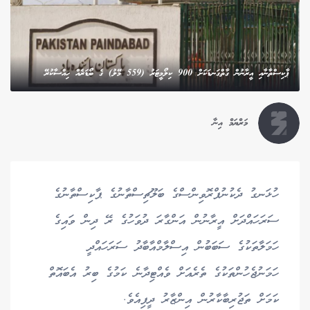
ޕާކިސްތާނާއި އީރާނުން ގާތްގަނޑަކަށް 900 ކިލޯމީޓަރު (559 މޭލު) ގެ ބޯޑަރެއް ހިއްސާކުރޭ
މަރްޔަމް އިނާ
ހުޅަނގު ދެކުނުޕްރޮވިންސްގެ ބަލޫޗިސްތާނުގެ ޕާކިސްތާނުގެ
ސަރަހައްދަށް އީރާނުން އަންގާރަ ދުވަހުގެ ރޭ ދިން ވައިގެ
ހަމަލާތަކުގެ ސަބަބުން އިސްލާމްއާބާދު ސަރަހައްދީ
ހަމަނުޖެހުންތަކުގެ ތެރެއަށް ވެއްޓިދާނެ ކަމުގެ ބިރު އެބައޮތް
ކަމަށް ތަޖުރިބާކާރުން އިންޒާރު ދީފިއެވެ.