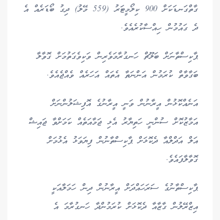
ގާތްގަނޑަކަށް 900 ކިލޯމީޓަރު (559 މޭލު) ދިގު ބޯޑަރެއް އެ
ދެ ގައުމުން ހިއްސާކުރެއެވެ.
ޕާކިސްތާނަށް ބަލޫޗް ހަނގުރާމަވެރިން ވަކިވެގަތުމަށް ގޮވާލާ
ބަގާވާތް ކުރަމުން އަންނަތާ އެތައް އަހަރެއް ވެއްޖެއެވެ.
އަނެއްކޮޅުން އީރާނުން ވަނީ އީރާނުގެ އޮފިޝަލުންނަށް
އަމާޒުކޮށް ސުންނީ ހަތިޔާރު އެޅި ޖަމާއަތެއް ކަމަށްވާ ޖައިޝް
އަލް އަދްލްއާ ދެކޮޅަށް ޕާކިސްތާނުން ފިޔަވަޅު އެޅުމަށް
ގޮވާލާފައެވެ.
ޕާކިސްތާނުގެ ސަރަހައްދަށް އީރާނުން ދިން ހަމަލާއަކީ
އިޒްރޭލުން ގާޒާއާ ދެކޮޅަށް ކުރަމުންދާ ހަނގުރާމަ އެ