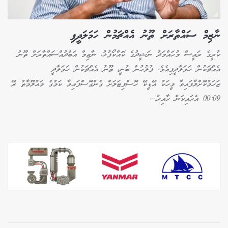
ނާޒިމް ސައްތާރަށް ތޫނު އެއްޗަމުން ހަމަލަދީފި
ކުރީގެ ރައީސް މުހައްމަދު ނަޝީދުގެ ކޮއްކޯފުޅު، ނާޒިމް އަބްދުއްސައްތާރަށް ތޫނު
އެއްޗަކުން ހަމަލާދީފިއެވެ. ފުލުހުން ބުނީ، ތޫނު އެއްޗަކުން ހަމަލާދީ
ޒަހަމުކޮށްލާފައިވާ މީހަކު އޭޑީކޭ ހޮސްޕިޓަލަށް ގެންގޮސްފައިވާ ކަމުގެ މައުލޫމާތު ރޭ
00:09 އެހައިކަން ހާއިރު...