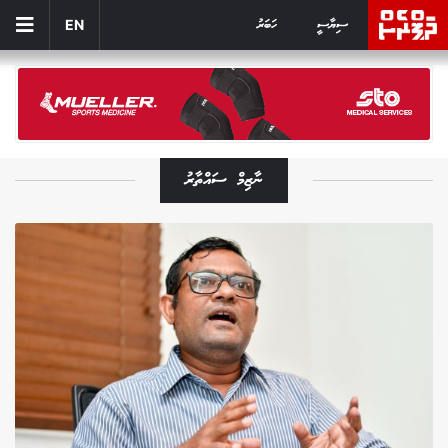
ސިޔާސީ
ހަބަރު
EN
ނާޒިމް ސައްތާރު