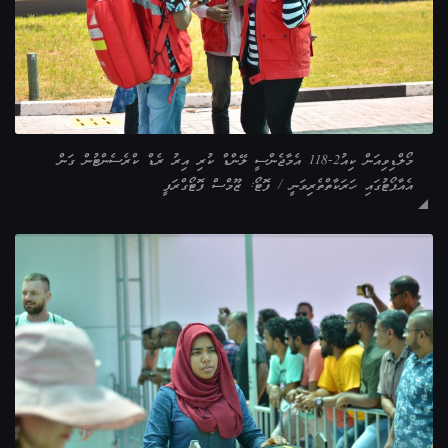
މޯލްޑިވިއަން ކިއު2-118 އެމާޖެންސީ ލޭންޑް ކުރި އިރު ރެޑް ކްރެސެންޓުން ގަން
އެއާޕޯޓުގައި ހަރަކާތްތެރިވަނީ / ފޮޓޯ: ޒޫމްސް ފޮޓޯގްރަފީ