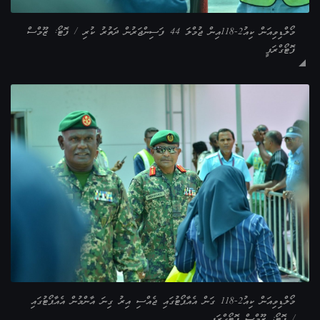
މޯލްޑިވިއަން ކިއު2-118އިން ޖުމްލަ 44 ފަސިންޖަރުން ދަތުރު ކުރި / ފޮޓޯ: ޒޫމްސް
ފޮޓޯގްރަފީ
މޯލްޑިވިއަން ކިއު2-118 ގަން އެއާޕޯޓުގައި ޖެއްސި އިރު ގިނަ އާންމުން އެއާޕޯޓުގައި
/ ފޮޓޯ: ޒޫމްސް ފޮޓޯގްރަފީ