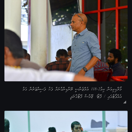
މޯލްޑިވިއަން ކިއު2-118 އެމާޖެންސީ ލޭންޑިންގްނަށް ފަހު ފަސިންޖަރުން ގަމު
އެއާޕޯޓުގައި / ފޮޓޯ: ޒޫމްސް ފޮޓޯގްރަފީ