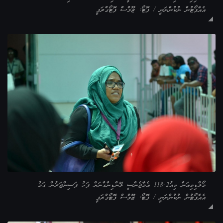
އެއާޕޯޓުން ނުކުންނަނީ / ފޮޓޯ: ޒޫމްސް ފޮޓޯގްރަފީ
މޯލްޑިވިއަން ކިއު2-118 އެމާޖެންސީ ލޭންޑިންގްނަށް ފަހު ފަސިންޖަރުން ގަމު
އެއާޕޯޓުން ނުކުންނަނީ / ފޮޓޯ: ޒޫމްސް ފޮޓޯގްރަފީ