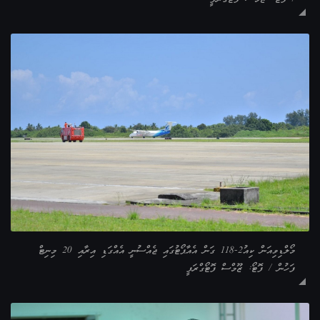
މޯލްޑިވިއަން ކިއު2-118 ގަން އެއާޕޯޓުގައި ޖެއްސުނީ އެއްގަޑި އިރާއި 20 މިނިޓް
ފަހުން / ފޮޓޯ: ޒޫމްސް ފޮޓޯގްރަފީ