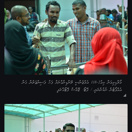
މޯލްޑިވިއަން ކިއު2-118 އެމާޖެންސީ ލޭންޑިންގްނަށް ފަހު ފަސިންޖަރުން ގަން
އެއާޕޯޓުން ނުކުންނަނީ / ފޮޓޯ: ޒޫމްސް ފޮޓޯގްރަފީ