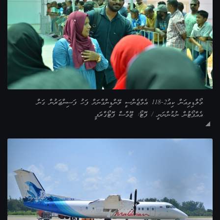
މޯލްޑިވިއަން ކިއު2-118 އެމާޖެންސީ ލޭންޑިންގްނަށް ފަހު ފަސިންޖަރުން ގަން
އެއާޕޯޓުން ނުކުންނަނީ / ފޮޓޯ: ޒޫމްސް ފޮޓޯގްރަފީ