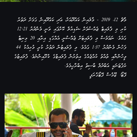
މާޗް 12، 2019 - މާލެއިން ކައްދޫއަށް، އަދި ކައްދޫއިން ގަމަށް ދަތުރު
ކުރި މި ފްލައިޓް ޖެއްސުމަށް ޝެޑިއުލް ކޮށްފައި ވަނީ މެންދުރު 12:21
ގައެވެ. ނަމަވެސް މި ފްލައިޓަށް ޖެއްސުނީ އެއްގަޑި އިރާއި 20 މިނިޓް
ފަހުން މެންދުރު 1:37 ގައެވެ. މި ފްލައިޓުން ދަތުރު ކުރީ މުޅިއެކު 44
މީހުންނާއި ތުއްތު ކުއްޖެއްގެ އިތުރުން ފްލައިޓްގެ ކްރޫއިންނެވެ. ފްލައިޓުގެ
ކެޕްޓަނަކީ އަބްދުލް ބާސިތު އިބްރާހީމެވެ.
ފޮޓޯ: ޒޫމްސް ފޮޓޯގްރަފީ