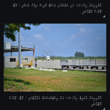
މޯލްޑިވިއަން ކިއު2-118 ގައި ދަތުރުކުރި ފަސްޓް އޮފިސާ ރިމާހް ރުޝްދީ / ފޮޓޯ:
ޒޫމްސް ފޮޓޯގްރަފީ
މޯލްޑިވިއަން ފްލައިޓް ކިއު2-118 ގަން އިންޓަނޭޝަނަލް އެއާޕޯޓުގައި / ފޮޓޯ: ޒޫމްސް
ފޮޓޯގްރަފީ