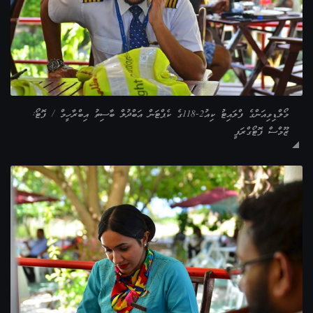
މޯލްޑިވިއަންގެ ފްލައިޓު ކިއު2-118ގެ ކެޕްޓަން އަބްދުލް ބާސިތު އިބްރާހީމް / ފޮޓޯ:
ޒޫމްސް ފޮޓޯގްރަފީ