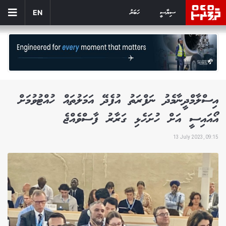
ސިޔާސީ
ހަބަރު
EN
އިސްލާމްދީނާމެދު ނަފްރަތު އުފެދޭ އަމަލުތައް ހުއްޓުވުމަށް
އޯއައިސީ އަށް ހުށަހެޅި ގަރާރު ފާސްވެއްޖެ
13 July 2023, 09:15