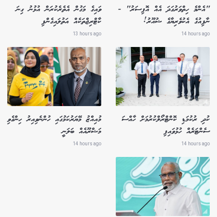
"އެންމެ ހިތްވަރުގަދަ އެއް އޮފިސަރު" -
ވައިގެ މަގުން އެތެރެކުރަން އުޅުނު ގިނަ
ނާފިއުގެ އެކުވެރިޔާގެ ޝުއޫރު!
ކާޓްރިޖްތަކެއް އަތުލައިގެންފި
13 hours ago
14 hours ago
ކުދި ރުކުމަޑި ކޮންޓްރޯލްކުރުމަށް ހާއްސަ
މުއިއްޒު މޭޔަރުކަމުގައި ހުންނެވިއިރު ހިންގެވި
ސެންޓަރެއް ހުޅުވައިފި
މަޝްރޫއެއް ބަލަނީ
14 hours ago
14 hours ago