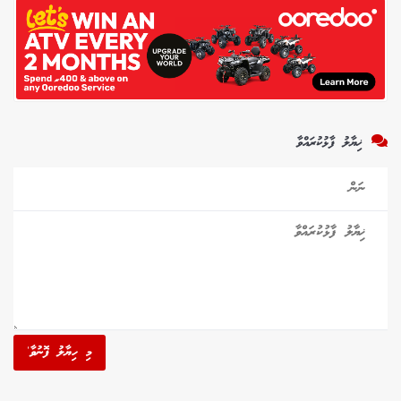
ޚިޔާލު ފާޅުކުރައްވާ
މި ހިޔާލު ފޮނުވާ'