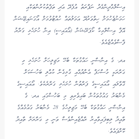
އިސްލާމްދީނާމެދު ނަފްރަތު އުފެދޭ އަދި ތަފާތުކުރުންތަކާއި
ހަމަނުޖެހުމަށް ހިތްވަރުދޭ އަމަލުތައް ހުއްޓުވުމަށް އޯގަނައިޒޭޝަން
އޮފް އިސްލާމިކް ކޯޕަރޭޝަން (އޯއައިސީ) އިން ހުށަހެޅި ގަރާރު
ފާސްވެއްޖެއެވެ.
އދ. ގެ އިންސާނީ ހައްގުތަކާ ބެހޭ މަޖިލީހަށް ހުށަހެޅި މި
ގަރާރަކީ މުސްހަފް އެންދުމާއި ގުޅިގެން ކުއްލި ބަހުސަކަށް
ގޮވާލައި އޯއައިސީގެ ފަރާތުން ހުށަހެޅި ގަރާރެކެވެ. އޯއައިސީގެ
މެންބަރު ގައުމުތަކުން ބައިވެރިވި މި ބަހުސްގައި އދ. ގެ
އިންސާނީ ހައްގުތަކާ ބެހޭ މަޖިލީހުގެ 28 މެންބަރު ގައުމެއްގެ
ތާއީދު ލިބިފައިވާއިރު ރާއްޖެއިންވެސް ވަނީ މި ގަރާރަށް ތާއިދު
ކޮށްފައެވެ.