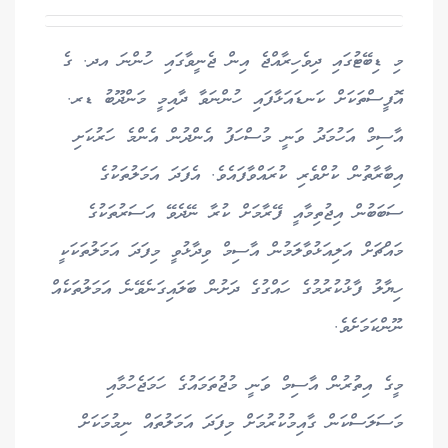
މި ޑިބޭޓުގައި ދިވެހިރާއްޖެ އިން ޖެނީވާގައި ހުންނަ އދ. ގެ
އޮފީސްތަކަށް ކަނޑައަޅާފައި ހުންނަވާ ދާއިމީ މަންދޫބު ޑރ.
އާސިމް އަހުމަދު ވަނީ މުސްހަފު އެންދުން އެންމެ ހަރުކަށި
އިބާރާތުން ކުށްވެރި ކުރައްވާފައެވެ. އެފަދަ އަމަލުތަކުގެ
ސަބަބުން އިޖުތިމާއީ ފޭރާމަށް ކުރާ ނޭދެވޭ އަސަރުތަކުގެ
މައްޗަށް އަލިއަޅުވާލަމުން އާސިމް ވިދާޅުވީ މިފަދަ އަމަލުތަކަކީ
ހިޔާލު ފާޅުކުރުމުގެ ހައްގުގެ ދަށުން ބަލައިގަނެވޭނެ އަމަލުތަކެއް
ނޫންކަމަށެވެ.
މީގެ އިތުރުން އާސިމް ވަނީ މުޖުތަމައުގެ ހަމަޖެހުމާއި
މަސަލަސްކަން ގާއިމުކުރުމަށް މިފަދަ އަމަލުތައް ނިމުމަކަށް