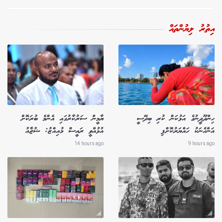
އިތުރު ލިޔުންތައް
ހިންދޫދީނުގެ އަޅުކަން ކުރި ބިދޭސީ
ޔާމީން ސަރުކާރުގައި އެންމެ ބުރަކޮށް
އަންހެނަކު ހައްޔަރުކޮށްފި
އުޅުއްވީ ރައީސް މުއިއްޒު: ޝުޖާއު
14 hours ago
9 hours ago