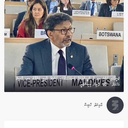
ޖެނީވާގައި ހުންނަ އދ ގެ އޮފީސްތަކަށް ކަނޑައަޅުއްވާފައި ހުންނަވާ ދާއިމީ މަންދޫބު ޑރ. އާސިމް
އަހުމަދު / ފޮޓޯ: ފޮރިން މިނިސްޓްރީ
އާމިނަތު ހާލިސާ