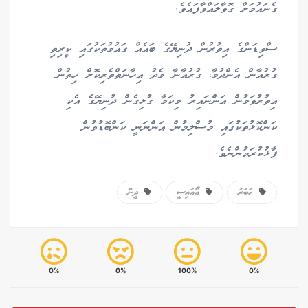
ގެނައުމަށް ގޮވާލައްވާފައެވެ.
ސްވިޑަންގެ އިތުރުން ދުނިޔޭގެ ބައެއް ގައުމުތަކުގައި ކީރިތި
ގުރުއާން އެންދުމާ، ގުރުއާނާ މެދު އިހާނަތްތެރިކޮށް ހިތުން
އިތުރުވަމުން އަންނައިރު މިކަމާ ގުޅިގެން ދުނިޔޭގެ އެކި
ކަންކޮޅުތަކުގައި މުސްލިމުން އަންނަނީ ކަންބޮޑުވުން
ފާޅުކުރަމުންނެވެ.
ހަބަރު
އޯއައިސީ
ދީން
0%
0%
100%
0%